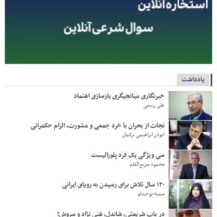
يادداشت
خبرنگاری میانجیگری بازسازی اعتماد
علی ربیعی
نجات از بحران با خرد جمعی و مشورت، الزام حکمرانی
ابوذر ابراهیمی ترکمان
سی ویژگی یک فرد پلورالیست
محمود سریع‌القلم
۱۲۰ سال تلاش برای رسیدن به رویای ایرانی
سمیه توحیدلو
در باب شریعتی، شاندل، غنی نژاد و سروش!