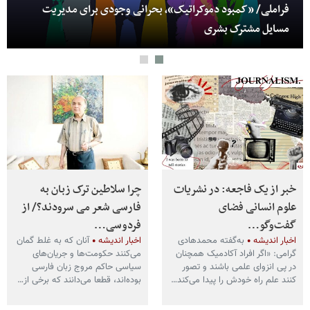
فراملی/ «کمبود دموکراتیک»، بحرانی وجودی برای مدیریت
مسایل مشترک بشری
خبر از یک فاجعه: در نشریات
چرا سلاطین ترک زبان به
علوم انسانی فضای
فارسی شعر می سرودند؟/ از
گفت‌وگو…
فردوسی…
اخبار اندیشه
به‌گفته محمدهادی
اخبار اندیشه
آنان که به غلط گمان
گرامی: «اگر افراد آکادمیک همچنان
می‌کنند حکومت‌ها و جریان‌های
در پی انزوای علمی باشند و تصور
سیاسی حاکم مروج زبان فارسی
کنند علم راه خودش را پیدا می‌کند…
بوده‌اند، قطعا می‌دانند که برخی از…