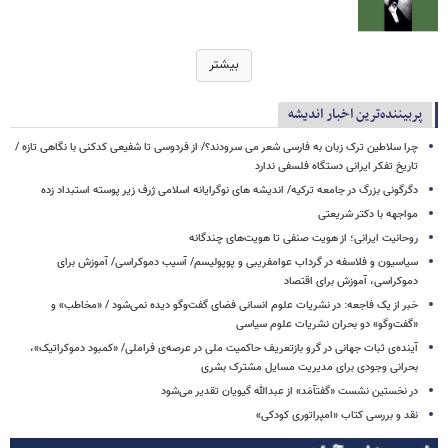
بیشتر
پربيننده‌ترين اخبار اندیشه
چرا سلاطین ترک زبان به فارسی شعر می سرودند؟/ از فردوسی تا شفیعی ‌کدکنی با نگاهی تازه /
تاریخ تفکر ایرانی دستگاه فلسفی ندارد
دگرگونی بزرگ در جامعه ترکیه/ اندیشه های نوگرایانه اسلامی ژرف زیر پوسته استبداد زده
مواجهه با دکتر شریعتی
روحانیت ایرانی؛ از هویت صنفی تا هویت‌های چندگانه
سیاسیون و فلاسفه در گرداب عوامفریبی و پوپولیسم/ آسیب دموکراسی/ آموزش برای
دموکراسی، آموزش برای اقتصاد
خبر از یک فاجعه: در نشریات علوم انسانی فضای گفت‌وگو دیده نمی‌شود / «مخاطب» و
«گفت‌وگو» دو بحران نشریات علوم سیاسی
آینده‌ی ثبات جهانی در گرو بازتعریف حاکمیت ملی در عرصه‌ی فراملی/ «کمبود دموکراتیک»،
بحرانی وجودی برای مدیریت مسایل مشترک بشری
در نخستین نشست «گفتآمَد» از عبدالله گیویان تقدیر می‌شود
نقد و بررسی کتاب «امپراتوری کودکی»