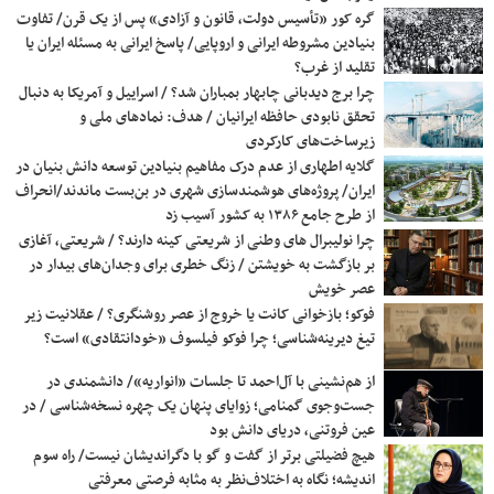
گره کور «تأسیس دولت، قانون و آزادی» پس از یک قرن/ تفاوت
بنیادین مشروطه ایرانی و اروپایی/ پاسخ ایرانی به مسئله ایران یا
تقلید از غرب؟
چرا برج دیدبانی چابهار بمباران شد؟ / اسراییل و آمریکا به دنبال
تحقق نابودی حافظه ایرانیان / هدف: نمادهای ملی و
زیرساخت‌های کارکردی
گلایه اطهاری از عدم درک مفاهیم بنیادین توسعه دانش بنیان در
ایران/ پروژه‌های هوشمندسازی شهری در بن‌بست ماندند/انحراف
از طرح جامع ۱۳۸۶ به کشور آسیب زد
چرا نولیبرال های وطنی از شریعتی کینه دارند؟ / شریعتی، آغازی
بر بازگشت به خویشتن / زنگ خطری برای وجدان‌های بیدار در
عصر خویش
فوکو؛ بازخوانی کانت یا خروج از عصر روشنگری؟ / عقلانیت زیر
تیغ دیرینه‌شناسی؛ چرا فوکو فیلسوف «خودانتقادی» است؟
از هم‌نشینی با آل‌احمد تا جلسات «انواریه»/ دانشمندی در
جست‌وجوی گمنامی؛ زوایای پنهان یک چهره نسخه‌شناسی / در
عین فروتنی، دریای دانش بود
هیچ فضیلتی برتر از گفت و گو با دگراندیشان نیست/ راه سوم
اندیشه؛ نگاه به اختلاف‌نظر به مثابه فرصتی معرفتی