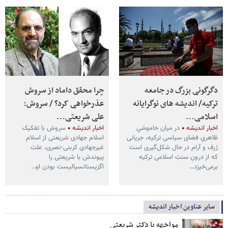
دگرگونی بزرگ در جامعه
چرا محقق داماد از سروش
ترکیه/ اندیشه های نوگرایانه
عذرخواهی کرد؟ / سروش:
اسلامی…
علی شریعتی…
اخبار اندیشه
در میان خاموشیِ
اخبار اندیشه
سروش با تفکیک
ظاهریِ فضای سیاسی ترکیه، جریانی
اسلام جهادی شریعتی از اسلام
ژرف و آرام در حال شکل‌گیری است
غیرجهادی کربنی-نصری، علت
که از درونِ سنتِ اسلامی ترکیه
پیوندش با شریعتی را
برمی‌خیزد…
اگزیستانسیالیست بودن او…
سایر عناوین اخبار اندیشه
مواجهه با دکتر شریعتی