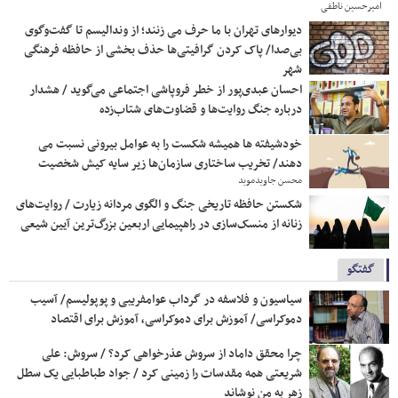
امیرحسین ناطقی
دیوارهای تهران با ما حرف می زنند؛ از وندالیسم تا گفت‌وگوی
بی‌صدا/ پاک کردن گرافیتی‌ها حذف بخشی از حافظه فرهنگی
شهر
احسان عبدی‌پور از خطر فروپاشی اجتماعی می‌گوید / هشدار
درباره جنگ روایت‌ها و قضاوت‌های شتاب‌زده
خودشیفته ها همیشه شکست را به عوامل بیرونی نسبت می
دهند/ تخریب ساختاری سازمان‌ها زیر سایه کیش شخصیت
محسن جاویدموید
شکستن حافظه تاریخی جنگ و الگوی مردانه زیارت / روایت‌های
زنانه از منسک‌سازی در راهپیمایی اربعین بزرگ‌ترین آیین شیعی
گفتگو
سیاسیون و فلاسفه در گرداب عوامفریبی و پوپولیسم/ آسیب
دموکراسی/ آموزش برای دموکراسی، آموزش برای اقتصاد
چرا محقق داماد از سروش عذرخواهی کرد؟ / سروش: علی
شریعتی همه مقدسات را زمینی کرد / جواد طباطبایی یک سطل
زهر به من نوشاند