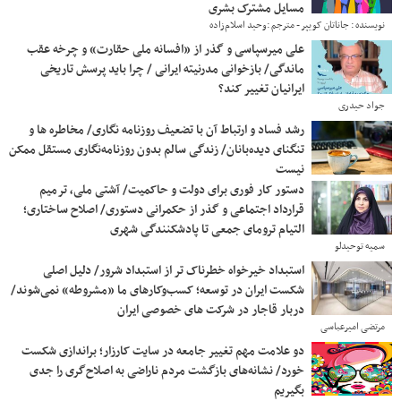
مسایل مشترک بشری
نویسنده : جاناتان کویپر - مترجم :وحید اسلام‌زاده
علی میرسپاسی و گذر از «افسانه ملی حقارت» و چرخه عقب
ماندگی/ بازخوانی مدرنیته ایرانی / چرا باید پرسش تاریخی
ایرانیان تغییر کند؟
جواد حیدری
رشد فساد و ارتباط آن با تضعیف روزنامه نگاری/ مخاطره ها و
تنگنای دیده‌بانان/ زندگی سالم بدون روزنامه‌نگاری مستقل ممکن
نیست
دستور کار فوری برای دولت و حاکمیت/ آشتی ملی، ترمیم
قرارداد اجتماعی و گذر از حکمرانی دستوری/ اصلاح ساختاری؛
التیام ترومای جمعی تا پادشکنندگی شهری
سمیه توحیدلو
استبداد خیرخواه خطرناک تر از استبداد شرور/ دلیل اصلی
شکست ایران در توسعه؛ کسب‌وکارهای ما «مشروطه» نمی‌شوند/
دربار قاجار در شرکت های خصوصی ایران
مرتضی امیرعباسی
دو علامت مهم تغییر جامعه در سایت کارزار؛ براندازی شکست
خورد/ نشانه‌های بازگشت مردم ناراضی به اصلاح‌گری را جدی
بگیریم