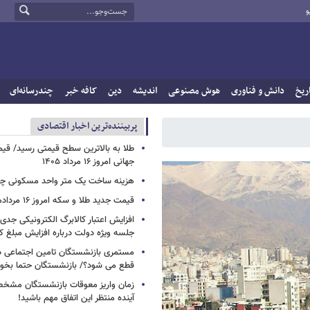
و
ریخ
دانش و فناوری
هوش مصنوعی
اندیشه
دین
کافه خبر
چندرسانه‌ای
پربيننده‌ترين اخبار اقتصادی
طلا به بالاترین سطح قیمتی رسید/ قی
جهانی امروز ۱۶ مرداد ۱۴۰۵
هزینه ساخت یک متر واحد مسکونی چ
قیمت جدید طلا و سکه امروز ۱۶ مردادماه ۱۴۰۵/ جدول
افزایش اعتبار کالابرگ الکترونیکی جدی
جلسه ویژه دولت درباره افزایش مبلغ کا
مستمری بازنشستگان تامین اجتماعی د
قطع می شود؟/ بازنشستگان حتما بخوا
زمان واریز معوقات بازنشستگان مشخ
آینده منتظر این اتفاق مهم باشید!