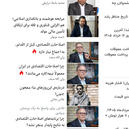
محمد باسط درازهی
 مشمولان چه
تاریخ منتظر رشد
مرابحه هوشمند و بانکداری اسلامی؛
هم افزایی فناوری و فقه برای ارتقای
د/ آخرین
تأمین مالی مولد
رگ/ رقم کالابرگ یک میلیون تومانی چه زمانی
نگاهی به
وضعیت قیمت خودروهای پرفروش امروز ۱۶ خرداد ۱۴۰۵
حمید نوبهار
هزینه
اصلاحات اقتصادی، قبل از اقدام،
داخت معوقات
به اجماع نیاز دارد
 پرداخت معوقات
ولی‌الله سیف
چرا اصلاحات اقتصادی در ایران
معمولاً نیمه‌کاره می‌مانند؟
ولی الله سیف
ا در تهران/ فشار هزینه
درباره‌ی این‌روزهای ما؛ معجون
د
جنون!
دی قیمت
عالین نجاتی
تلاش برای پاسخ به یک پرسش
قیمت دلار، یورو و سایر ارزها امروز ۱۷ مردادماه ۱۴۰۵/
بنیادی
دلار نزدیک به ۶ هزار تومان ریخت؛ یورو ۷ هزار تومان +
چرا برنامه‌های اصلاحات اقتصادی
به نتایج پایدار منجر نشد؟