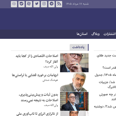
شنبه ۱۷ مرداد ۱۴۰۵
انتشارات
وبلاگ
استان‌ها
يادداشت
مت جدید طلای
اصلاحات اقتصادی را از کجا باید
آغاز کرد؟
ولی الله سیف
قدر است؟
ابهامات برخورد قضایی با تراستی‌ها
هوشنگ صدفی
 شد/ جزییات
لابرگ
بدون ثبات و پیش‌بینی‌پذیری،
ر چه صورتی
نند
اصلاحات به نتیجه نمی‌رسند
ولی‌الله سیف
ص شد؟/ دوشنبه
از ناترازی انرژی تا تاب‌آوری ملی