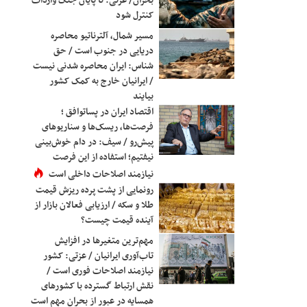
بحران/ عزتی: تا پایان جنگ واردات
کنترل شود
مسیر شمال، آلترناتیو محاصره
دریایی در جنوب است / حق
شناس: ایران محاصره شدنی نیست
/ ایرانیان خارج به کمک کشور
بیایند
اقتصاد ایران در پساتوافق ؛
فرصت‌ها، ریسک‌ها و سناریوهای
پیش‌رو / سیف: در دام خوش‌بینی
نیفتیم؛ استفاده از این فرصت
نیازمند اصلاحات داخلی است
رونمایی از پشت پرده ریزش قیمت
طلا و سکه / ارزیابی فعالان بازار از
آینده قیمت چیست؟
مهم‌ترین متغیرها در افزایش
تاب‌آوری ایرانیان / عزتی: کشور
نیازمند اصلاحات فوری است /
نقش ارتباط گسترده با کشورهای
همسایه در عبور از بحران مهم است