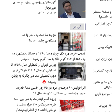
قیمت طلا و سکه امروز ۱۷ مردادماه ۱۴۰۵/ سکه
گورستان زیرزمینی برق با چاه‌های
غیرمجاز
 و سکه/ منتظر
مهدی عرب صادق
تی باشیم؟
را آمار آبی
گزارش
هزینه ساخت یک متر واحد
بازار نفت را
مسکونی چقدر است؟
لابرگ برخی
قدرت خرید مزد یک چهارم سال۱۳۹۰ / حداقل دستمزد در
یک دهه از ۷.۴ گرم طلا به ۰.۸ گرم رسید + نمودار
ین ارزان این
بورس تهران از تعطیلی سال ۱۳۵۸ تا
تعطیلی در سال ۱۴۰۵/ طولانی‌ترین
ق چه کسانی را
دوره تعطیلی معاصر چگونه به پایان
رسید؟
یش ذخایر طلای
توالی
اثر افزایش ۶۰ درصدی مزد در ۴۵ روز خنثی شد/ قدرت
خرید مزد امسال، معادل ۱۰ درصد سال ۹۴
ا مواضع قبلی
ورود قطع اینترنت به سومین ماه/
ضربه سهمگین ۳۰۰ هزار میلیارد
؟/ جزییات
تومانی اقتصاد از قطع اینترنت/