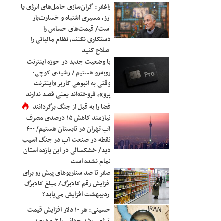
راغفر: گران‌سازی حامل‌های انرژی یا
ارز، مسیری اشتباه و خسارت‌بار
است/ قیمت‌های حساس را
دستکاری نکنند، نظام مالیاتی را
اصلاح کنید
با وضعیت جدید در حوزه اینترنت
روبه‌رو هستیم / رشیدی کوچی:
وقتی به انبوهی کاربر«اینترنت
پرو»، فروخته‌اند یعنی قصد ندارند
فضا را به قبل از جنگ برگردانند
نیازمند کاهش ۱۵ درصدی مصرف
آب تهران در تابستان هستیم/ ۴۰۰
نقطه در صنعت آب در جنگ آسیب
دید/ خشکسالی در این یازده استان
تمام نشده است
صفر تا صد سناریوهای پیش رو برای
افزایش رقم کالابرگ/ مبلغ کالابرگ
اردیبهشت افزایش می‌یابد؟
حسینی: هر ۱۰ دلار افزایش قیمت
انرژی، رشد جهانی را ۰.۲ درصد