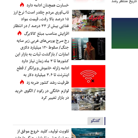
تاریخ منتظر رشد
خسارت همچنان ادامه دارد
تاب‌آوری مردم چقدر است؟ نرخ ارز
۱۵ درصد بالا رفت، قیمت مواد
غذایی بیش از ۳۳ درصد / در انتظار
افزایش مناسب مبلغ کالابرگ
رخ سرخ بورس‌های عربی زیر سایه
جنگ/ سقوط ۱۲۰ میلیارد دلاری
امارات / بازگشت ثبات به بازار این
کشورها تا ۳ ماه زمان نیاز دارد
ادامه زلزله خاموش ویرانگر / قطع
اینترنت تا ۳.۶ میلیارد دلار به
ظرفیت رشد کشور ضربه زد
لوازم خانگی در رکود / الگوی خرید
در بازار تغییر کرد
گفتگو
تقویت تولید، کلید خروج موفق از