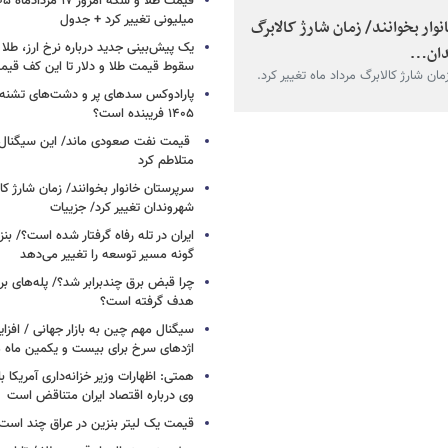
میلیونی تغییر کرد + جدول
وار بخوانند/ زمان شارژ کالابرگ
یک پیش‌بینی جدید درباره نرخ ارز، طلا
دان…
سقوط قیمت طلا و دلار تا این کف قیم
مان شارژ کالابرگ مرداد ماه تغییر کرد.
پارادوکس سدهای پر و دشت‌های تشنه/ چ
۱۴۰۵ فریبنده است؟
قیمت نفت صعودی ماند/ این سیگنال‌ها 
متلاطم کرد
سرپرستان خانوار بخوانند/ زمان شارژ کا
شهروندان تغییر کرد/ جزییات
ایران در تله رفاه گرفتار شده است؟/ بنز
گونه مسیر توسعه را تغییر می‌دهد
چرا قبض برق چندبرابر شد؟/ پله‌های بر
هدف گرفته است؟
سیگنال‌ مهم چین به بازار جهانی / افزا
اژدهای سرخ برای بیست و یکمین ماه م
همتی: اظهارات وزیر خزانه‌داری آمریکا ب
وی درباره اقتصاد ایران متناقض است
قیمت یک لیتر بنزین در عراق چند است