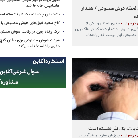
تغییر بزرگ در تیم هوش مصنوعی گو
هاسابیس جابه‌جا شد
 لحظه هوش مصنوعی / هشدار
پشت این چت‌بات، یک نفر نشسته اس
ده
کاخ سفید غول‌های هوش مصنوعی را فر
ر جهان
جفری هینتون، یکی از
دگیری عمیق، هشدار داده که ترسناک‌ترین
برگ برنده چین در رقابت هوش مصنوع
صنوعی این نیست که ربات‌ها…
شرکت هوش مصنوعی برای یافتن گنج، د
حقوق بالا استخدام می‌کند
بات، یک نفر نشسته است
ر جهان
پروژه‌ای هنری و طنزآمیز در