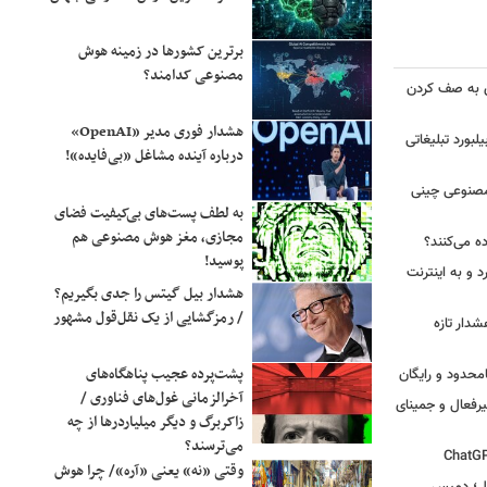
برترین کشورها در زمینه هوش
مصنوعی کدامند؟
ی به صف کردن
ایلان
هشدار فوری مدیر «OpenAI»
یلبورد تبلیغاتی
درباره آینده مشاغل «بی‌فایده»!
د؟
Grok ۴.۵ با سرعت
صنوعی چینی
به لطف پست‌های بی‌کیفیت فضای
مجازی، مغز هوش مصنوعی هم
ه می‌کنند؟
پوسید!
 و به اینترنت
هشدار بیل گیتس را جدی بگیریم؟
/ رمزگشایی از یک نقل‌قول مشهور
دار تازه
پشت‌پرده عجیب پناهگاه‌های
آخرالزمانی غول‌های فناوری /
یرفعال و جمینای
زاکربرگ و دیگر میلیاردرها از چه
می‌ترسند؟
وقتی «نه» یعنی «آره»/ چرا هوش