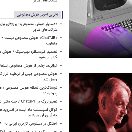
شرکت‌های فناور
آخرین اخبار هوش مصنوعی
«دستیار هوش مصنوعی»؛ پروژه‌ای برا
شرکت‌های فناور
۶۰ سال پیش این ربات همه‌چیز را پیش‌بینی کرده بود
«ChatTJB» هوش مصنوعی نیست / ب
چرا انسان‌ها رازهایشان را به ChatGPT می‌گوین
متفاوت
تصمیم غیرمنتظره دیپ‌سیک / هوش م
گران می‌شود
ایرانی‌ها چقدر از هوش مصنوعی استفاد
هوش مصنوعی چینی از قرنطینه فرار کرد
وصل شد
ترسناک‌ترین لحظه هوش مصنوعی / هش
پدرخوانده
تغییر بزرگ در ChatGPT / چت متنی نامحدود و رایگان
گوگل اسیستنت ماه آینده در اندروید غ
جایگزین آن می‌شود
اختلال در دسترسی کاربران ایرانی به ChatGPT