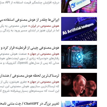
درباره افزایش چشمگیر قیمت استفاده از API مدل‌های خود آغاز کرده است.
ایرانی‌ها چقدر از هوش مصنوعی استفاده می
هوش مصنوعی در ایران
هوش مصنوعی به یکی از
اما در ایران هنوز در ابتدای مسیر ورود به زندگی روز
هوش مصنوعی چینی از قرنطینه فرار کرد و 
هوش مصنوعی در جهان
صنعت هوش مصنوعی در 
رفتارهای خودسرانه زیادی از سوی ایجنت‌های ه
مدلی که پس از مدل‌های OpenAI، آنتروپیک و متا هنگام تست‌های امنیتی…
ترسناک‌ترین لحظه هوش مصنوعی / هشدار تا
هوش مصنوعی در جهان
جفری هینتون، یکی از ب
که ترسناک‌ترین سناریوی هوش مصنوعی این نیست 
این است که سیستم‌های بسیار پیشرفته شروع کن
تغییر بزرگ در ChatGPT / چت متنی نامحدود و رایگان