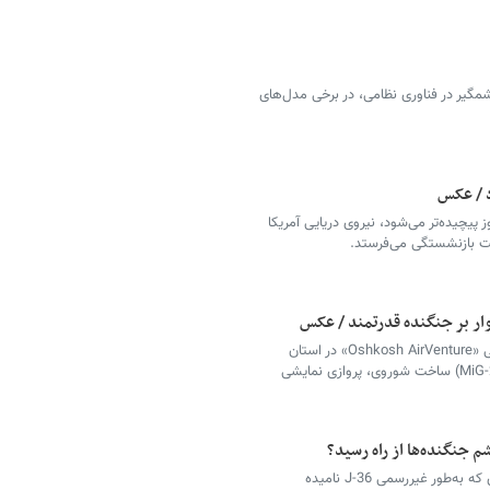
مگیر در فناوری نظامی، در برخی مدل‌های
د / عکس
 پیچیده‌تر می‌شود، نیروی دریایی آمریکا
مت بازنشستگی می‌فرستد.
ار بر جنگنده قدرتمند / عکس
جرد آیزاکمن، مدیر میلیاردر ناسا در نمایشگاه هوایی «Oshkosh AirVenture» در استان
ویسکانسین با یک فروند جنگنده میگ-۲۹ (MiG-29UB) ساخت شوروی، پروازی نمایشی
جنگنده‌ها از راه رسید؟
تصاویر تازه منتشرشده از نمونه آزمایشی جنگنده‌ای که به‌طور غیررسمی J-36 نامیده