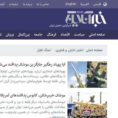
فارسی
العربية
English
تماس با ما
درباره ما
تبلیغات
آرشی
صفحه اصلی
سیاست
اقتصاد
فرهنگ
جامعه
بین‌الملل
ورزش
تا
صفحه اصلی
اخبار دانش و فناوری
جنگ افزار
آیا پهپاد رهگیر جایگزین موشک‌ پدافند می‌ش
پهپادهای انتحاری ارزان، پهپادهای شناسایی کوچک و
تا پایگاه‌های نظامی، زیرساخت‌ها و یگان‌های خط 
پیش فقط توسط هواپیماهای سرنشین‌دار گران انج
موشک خیبرشکن، کابوس پدافندهای آمریکا
موشک‌های بالستیک دیگر فقط با برد و قدرت تخری
معادلات نظامی را تغییر می‌دهد، توان عبور از س
سامانه‌های پدافندی است. در همین چارچوب، موش
دغدغه‌های…