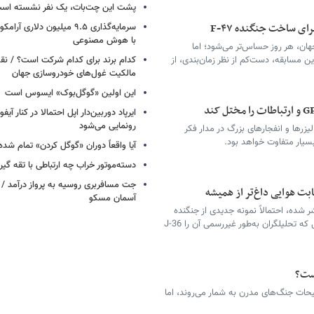
پشت این چت‌بات، یک نفر نشسته اس
ای ساخت جنگنده F-۴۷
سرمایه‌گذاری ۹.۵ میلیون دلاری
با هوش مصنوعی
، هر روز حساس‌تر می‌شود؛ اما
این مسابقه، دست‌کم از نظر زمان‌بندی، از
کدام برند برای کدام شرکت است؟ / نق
مالکیت غول‌های خودروسازی جهان
این اولین «گوگل‌بوک» ایسوس است
رونمایی می‌شود
رها و انفجارهای بزرگ در مدار فکر
 بسیار متفاوت خواهد بود.
آیا واقعاً دوران «گوگل کردن» تمام شد
دسته‌موتور خراب چه ارتباطی با تقه گی
جت مسافربری روسیه به پرواز درآمد / 
ت‌ هوایی داغ‌تر از همیشه
آسمان مسکو
ر شده، احتمالاً نمونه جدیدی از جنگنده
نسل ششم این کشور را نشان می‌دهد؛ هواپیمایی که تحلیلگران به‌طور غیررسمی آن را J‑36
است؟
یحات جنگ‌های مدرن به شمار می‌روند، اما