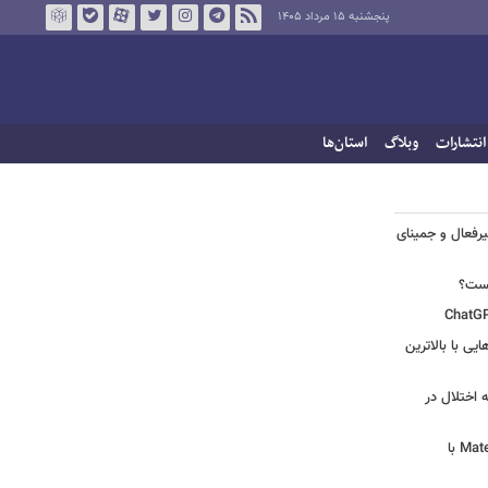
پنجشنبه ۱۵ مرداد ۱۴۰۵
انتشارات
وبلاگ
استان‌ها
یرفعال و جمینای
یست؟
ی‌هایی با بالاترین
 اختلال در
لپ‌تاپ فوق‌سبک هواوی MateBook Pro S با