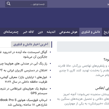
و
ریخ
دانش و فناوری
هوش مصنوعی
اندیشه
دین
کافه خبر
چندرسانه‌ای
آخرین اخبار دانش و فناوری
گوگل اسیستنت ماه آینده در اندروید غ
جایگزین آن می‌شود
ود؟
راز رنگ آبی در صندلی های هواپیما چ
 پلتفرم‌های تهاجمی بزرگ‌تر، حالا قادرند
مقدم را به‌شدت تهدید کنند کاری تا چندی
اختلال در دسترسی کاربران ایرانی به ChatGPT
ام می‌شد.
غول‌های ۱ ترابایتی بازار/ معرفی گوش
ظرفیت حافظه داخلی در سال ۲۰۲۶
یی /عکس
سقوط یک هواپیمای غیرنظامی در نتیجه
سیستم‌ GPS
بشان سنجیده نمی‌شوند؛ آنچه امروز
پرهای دفاعی و تحمیل هزینه‌های سنگین به
ک «خیبرشکن» به یکی از مهم‌ترین
شارژدهی ۱۸ ساعته رونمایی شد