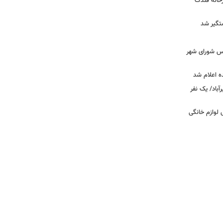
خانه فندک
تگیر شد
۰» از زبان رئیس شورای شهر
ه اعلام شد
اد/ یک نفر
 فروش لوازم خانگی