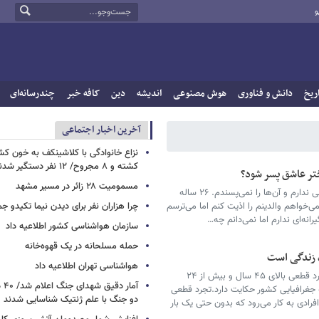
و
ریخ
دانش و فناوری
هوش مصنوعی
اندیشه
دین
کافه خبر
چندرسانه‌ای
آخرین اخبار اجتماعی
نزاع خانوادگی با کلاشینکف به خون ک
کشته و ۸ مجروح/ ۱۲ نفر دستگیر شدند
تر عاشق پسر شود؟
مسمومیت ۲۸ زائر در مسیر مشهد
در مورد هیچ کدام از خواستگارهایم، احساس خوبی ندارم و آن‌ها را نمی‌پسندم. ۲۶ ساله
‌خواهم والدینم را اذیت کنم اما می‌ترسم
چرا هزاران نفر برای دیدن نیما تکیدو 
انه‌ای ندارم اما نمی‌دانم چه…
سازمان هواشناسی کشور اطلاعیه داد
حمله مسلحانه در یک قهوه‌خانه
 زندگی است
هواشناسی تهران اطلاعیه داد
آمارهای رسمی از وجود بیش از ۱۸ میلیون نفر مجرد قطعی بالای ۴۵ سال و بیش از ۲۴
آما
 جغرافیایی کشور حکایت دارد.تجرد قطعی
دو جنگ با علم ژنتیک شناسایی شدند
رادی به کار می‌رود که بدون حتی یک بار