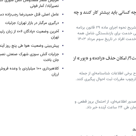
افزایش شمار مصدومان آتش سوزی کار
نصیرآباد/ آمار فوتی
 کسانی باید بیشتر کار کنند و چه
عامل اصلی قتل حمیدرضا رجب‌زاده دس
درگیری مرگبار در بازار تهران/ جزئیات
مدیرکل امور فنی صندوق بازنشستگی کشوری با تشریح نحوه اجرای ماده ۲۹ قانون برنامه
آخرین وضعیت «پادگان ۶
امی خدمت برای بازنشستگی شامل همه
تهران
کارکنان نمی‌شود و ملاک اجرای این قانون، سابقه خدمت افراد در تاریخ سوم مرداد ۱۴۰۳
پیش‌بینی وضعیت هوا طی پنج روز آیند
جزئیات آتش سوزی شهرک صنعتی نصیرآب
ت؟/ امکان حذف «زاده» و «پور» از
جان باخت
کلاهبرداری ۱۰۰ میلیاردی با وعده
 برخی اطلاعات شناسنامه‌ای از جمله
ارزان
رچوب مقررات ثبت احوال پیگیری کنند.
دور اطلاعیه‌ای، از احتمال بروز قطعی و
ده خبر داد.