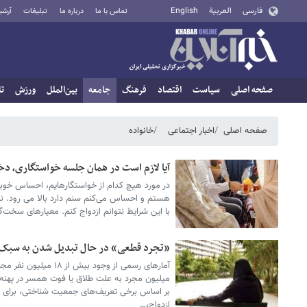
فارسی
العربية
English
تماس با ما
درباره ما
تبلیغات
آرشی
صفحه اصلی
سیاست
اقتصاد
فرهنگ
جامعه
بین‌الملل
ورزش
تا
صفحه اصلی
اخبار اجتماعی
خانواده
آیا لازم است در همان جلسه خواستگاری، دخ
هستم و احساس می‌کنم سنم دارد بالا می رود. نمی
با این شرایط نتوانم ازدواج کنم. معیارهای سخت‌گیر
«تجرد قطعی» در حال تبدیل شدن به سبک
میلیون مجرد به علت طلاق یا فوت همسر در پهنه
بر اساس برخی تعریف‌های جمعیت شناختی، برای اف
ازدواج،…