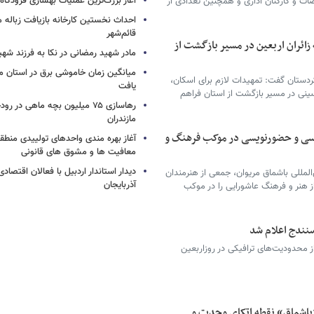
آغاز بزرگ‌ترین عملیات بهسازی فرودگا
ات و کارکنان اداری و همچنین تعدادی از
احداث نخستین کارخانه بازیافت زباله ما
قائم‌شهر
زائران اربعین در مسیر بازگشت از
مادر شهید رمضانی در نکا به فرزند 
میانگین زمان خاموشی برق در استان م
دستان گفت: تمهیدات لازم برای اسکان،
یافت
سینی در مسیر بازگشت از استان فراهم
رهاسازی ۷۵ میلیون بچه ماهی در ر
مازندران
سی و حضورنویسی در موکب فرهنگ و
آغاز بهره مندی واحدهای تولییدی منطقه 
معافیت ها و مشوق های قانونی
دیدار استاندار اردبیل با فعالان اقتصا
المللی باشماق مریوان، جمعی از هنرمندان
آذربایجان
از هنر و فرهنگ عاشورایی را در موکب
نندج اعلام شد
 محدودیت‌های ترافیکی در روزاربعین
«باشماق» نقطه اتکای وحدت و