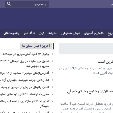
و
ریخ
دانش و فناوری
هوش مصنوعی
اندیشه
دین
کافه خبر
چندرسانه‌ای
آخرین اخبار استان ها
وقوع ۱۳ فقره آتش‌سوزی در میانکاله
فرین است
ت
سازی و تجهیز شد
بیان اینکه امنیت در دستان توانمند پلیس
نیت آفرین است.
آغاز پروازهای نوشهر– مشهد از ۱۸ مرداد
43 زندانی جرائم غیرعمد مازندران آزاد می شوند
المان والیبال در یکی از میادین ارومی
ردستان از مجتمع محاکم حقوقی
مدیریت توانمند انتظامی کردستان امن
تقدیر استاندار مازندران از اصحاب رسان
رئیس کل دادگستری استان کردستان صبح امروز و در روز تعطیل ادارات استان طی 3 ساعت
خبرنگار
 ضمن بررسی و تحلیل آمار پرونده های