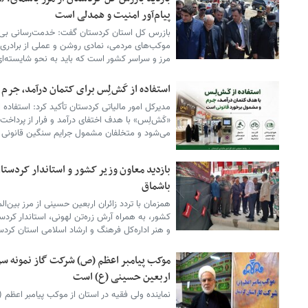
پیام‌آور امنیت و همدلی است
بازرس کل استان کردستان گفت: خدمت‌رسانی بی‌و
موکب‌های مردمی، نمادی روشن و عملی از برادری،
مرز و سراسر کشور است که باید به نحو شایسته‌ای 
استفاده از کَش‌لِس برای کتمان درآمد، جرم
مدیرکل امور مالیاتی کردستان تأکید کرد: استفاده 
«کَش‌لِس» با هدف اختفای درآمد و فرار از پرداخ
می‌شود و متخلفان مشمول جرایم سنگین قانونی 
بازدید معاون وزیر کشور و استاندار کردستا
باشماق
همزمان با تردد زائران اربعین حسینی از مرز بین‌ا
کشور، به همراه آرش زره‌تن لهونی، استاندار کردس
و هنر اداره‌کل فرهنگ و ارشاد اسلامی استان کرد
موکب پیامبر اعظم (ص) شرکت گاز نمونه سرآم
اربعین حسینی (ع) است
نماینده ولی فقیه در استان از موکب پیامبر اعظم 