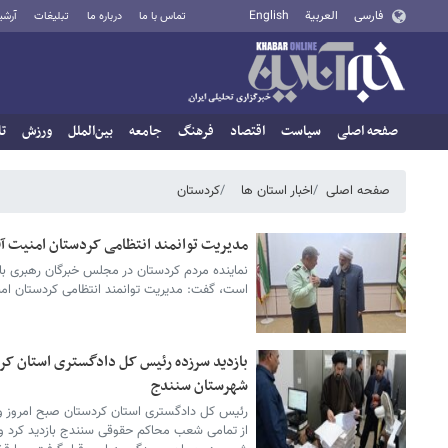
فارسی
العربية
English
تماس با ما
درباره ما
تبلیغات
آرشی
صفحه اصلی
سیاست
اقتصاد
فرهنگ
جامعه
بین‌الملل
ورزش
تا
صفحه اصلی
اخبار استان ها
کردستان
مدیریت توانمند انتظامی کردستان امنیت آ
نماینده مردم کردستان در مجلس خبرگان رهبری با 
است، گفت: مدیریت توانمند انتظامی کردستان ام
بازدید سرزده رئیس کل دادگستری استان ک
شهرستان سنندج
از تمامی شعب محاکم حقوقی سنندج بازدید کرد و