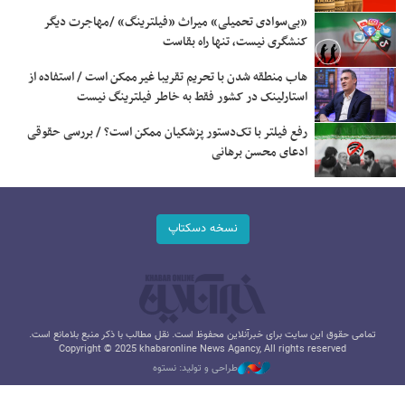
«بی‌سوادی تحمیلی» میراث «فیلترینگ» /مهاجرت دیگر
کنشگری نیست، تنها راه بقاست
هاب منطقه شدن با تحریم تقریبا غیرممکن است / استفاده از
استارلینک در کشور فقط به خاطر فیلترینگ نیست
رفع فیلتر با تک‌دستور پزشکیان ممکن است؟ / بررسی حقوقی
ادعای محسن برهانی
نسخه دسکتاپ
تمامی حقوق این سایت برای خبرآنلاین محفوظ است. نقل مطالب با ذکر منبع بلامانع است.
Copyright © 2025 khabaronline News Agancy, All rights reserved
طراحی و تولید: نستوه