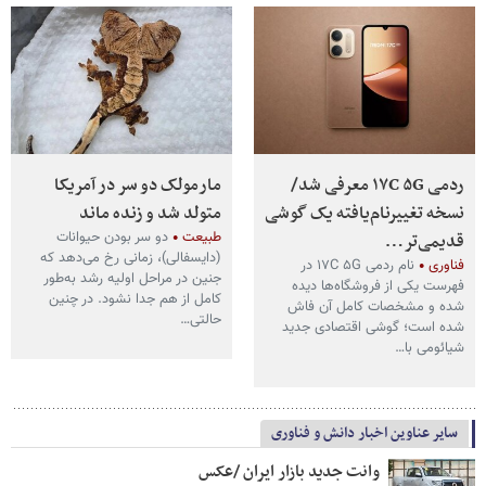
ردمی ۱۷C ۵G معرفی شد/
مارمولک دو سر در آمریکا
نسخه تغییرنام‌یافته یک گوشی
متولد شد و زنده ماند
قدیمی‌تر…
طبیعت
دو سر بودن حیوانات
(دایسفالی)، زمانی رخ می‌دهد که
فناوری
نام ردمی ۱۷C ۵G در
جنین در مراحل اولیه رشد به‌طور
فهرست یکی از فروشگاه‌ها دیده
کامل از هم جدا نشود. در چنین
شده و مشخصات کامل آن فاش
حالتی…
شده است؛ گوشی اقتصادی جدید
شیائومی با…
سایر عناوین اخبار دانش و فناوری
وانت جدید بازار ایران /عکس