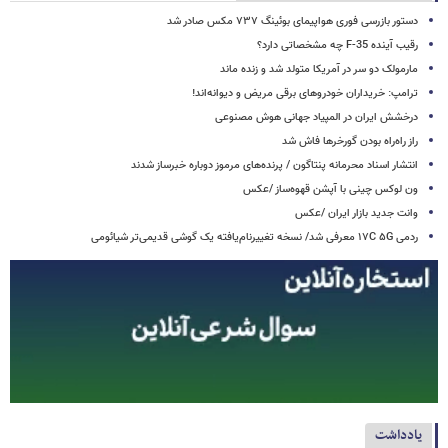
دستور بازرسی فوری هواپیمای بوئینگ ۷۳۷ مکس صادر شد
رقیب آینده F-35 چه مشخصاتی دارد؟
مارمولک دو سر در آمریکا متولد شد و زنده ماند
ترامپ: خریداران خودروهای برقی مریض و دیوانه‌اند!
درخشش ایران در المپیاد جهانی هوش مصنوعی
راز راه‌راه بودن گورخرها فاش شد
انتشار اسناد محرمانه پنتاگون / پرنده‌های مرموز دوباره خبرساز شدند
ون لوکس چینی با آپشن قهوه‌ساز /عکس
وانت جدید بازار ایران /عکس
ردمی ۱۷C ۵G معرفی شد/ نسخه تغییرنام‌یافته یک گوشی قدیمی‌تر شیائومی
يادداشت