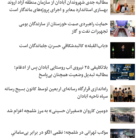
مطالبه جدی شهروندان آبادان از سازمان منطقه آزاد اروند
بهسازی استاندارد معابر و اجرای پروژه‌های ماندگار است
حمایت راهبردی صمت خوزستان از سازندگان بومی
تجهیزات نفت و گاز
«باب‌القبله» کالبدشکافیِ حسرتِ جاماندگان است
بلاتکلیفی ۲۵ نیروی آب روستایی آبادان پس از ادغام؛
مطالبه تبدیل وضعیت همچنان بی‌پاسخ
راه‌اندازی قرارگاه رسانه‌ای اربعین توسط کانون بسیج رسانه
سپاه ناحیه آبادان
دومین کاروان «سفیران حسینی» به مرز شلمچه اعزام شد
موکب تهرانی در شلمچه؛ نظمی الگو در برابر بی‌سامانیِ