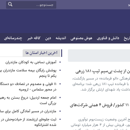
و
ریخ
دانش و فناوری
هوش مصنوعی
اندیشه
دین
کافه خبر
چندرسانه‌ای
آخرین اخبار استان ها
آموزش نساجی به کودکان مازندران
 پشت بی‌سیم تیپ ۱۸۱ زرهی
پوشش رایگان بیمه سلامت مازندران ب
یکم تا پنجم
فرهنگی «الو فرمانده» در مسیر بازگشت،
بستری برای گفت‌وگوی مستقیم و صمیمانه زائران با فرمانده تیپ ۱۸۱ زرهی شد؛ برنامه‌ای
۱۱ فوتی و مصدوم در تصادف دو دستگاه 
داشت یاد شهدای ارتش برگزار شد.
در محور سلماس - ارومیه
امام جمعه اردبیل: دروغ بستن به رهبر
بزرگی است
صادرات محصولات دانش‌بنیان کرمانشاه به ۱۱ کشور/ فروش ۴ همتی شرکت‌های
مازندران در مسیر آمادگی کامل برای س
یح آخرین وضعیت زیست‌بوم نوآوری
ثبت جلوه‌ای ارزشمند از حیات‌وحش در
استان، از صادرات محصولات دانش‌بنیان به ۱۱ کشور، فروش بیش از ۴ هزار میلیارد تومانی
شده اشترانکوه