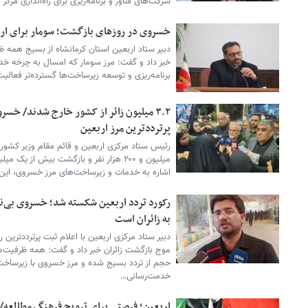
شرکت‌های فناور و برنامه‌ریزی برای راه‌اندازی مرک
خسروی در روزهای بازگشت؛ سومار برای اربع
دبیر ستاد اربعین استان کرمانشاه از بسیج همه ظر
خبر داد و گفت: مرز سومار که امسال به چرخه خد
برنامه‌ریزی و توسعه زیرساخت‌ها گسترده‌تر فعالی
۳.۲ میلیون زائر از کشور خارج شدند/ خس
پرترددترین مرز اربعین
اشاره به خدمات و زیرساخت‌های مرز خسروی، این گ
رکورد تردد اربعین شکسته شد؛ خسروی بی‌
به زائران است
دبیر ستاد مرکزی اربعین با اعلام ثبت پرترددترین 
موج بازگشت زائران خبر داد و گفت: همه ظرفیت‌ه
حجم از تردد بسیج شده و مرز خسروی با زیرساخت
خدمت‌رسانی…
اربعین؛ فرصتی برای ترویج فرهنگ مطالعه/ 