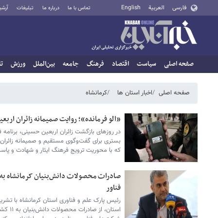
فارسی
العربية
English
تماس با ما
درباره ما
تبلیغات
آرشی
صفحه اصلی
سیاست
اقتصاد
فرهنگ
جامعه
بین‌الملل
ورزش
تا
صفحه اصلی
اخبار استان ها
کرمانشاه
«الو فرمانده»؛ روایت صمیمانه زائران اربعین از
در روزهای بازگشت زائران اربعین حسینی، برنامه 
که با محوریت ترویج فرهنگ ایثار و شهادت و پاس
فناور
رئیس پارک علم و فناوری استان کرمانشاه با تشر