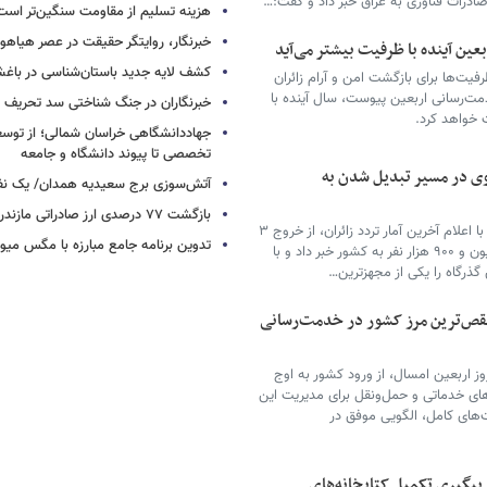
ز صادرات فناوری به عراق خبر داد و گفت:…
هزینه تسلیم از مقاومت سنگین‌تر است
خبرنگار، روایتگر حقیقت در عصر هیاهوی
ین آینده با ظرفیت بیشتر می‌آید
کشف لایه جدید باستان‌شناسی در باغش
فیت‌ها برای بازگشت امن و آرام زائران
مت‌رسانی اربعین پیوست، سال آینده با
خبرنگاران در جنگ شناختی سد تحریف 
ت خواهد کرد.
جهاددانشگاهی خراسان شمالی؛ از توس
تخصصی تا پیوند دانشگاه و جامعه
روی در مسیر تبدیل شدن به
آتش‌سوزی برج سعیدیه همدان/ یک نف
بازگشت ۷۷ درصدی ارز صادراتی مازندران
رئیس ستاد مرکزی اربعین و قائم مقام وزیر کشور با اعلام آخرین آمار تردد زائران، از خروج ۳
تدوین برنامه جامع مبارزه با مگس میوه
میلیون و ۲۰۰ هزار نفر و بازگشت بیش از یک میلیون و ۹۰۰ هزار نفر به کشور خبر داد و با
ذرگاه را یکی از مجهزترین…
نقص‌ترین مرز کشور در خدمت‌رسانی
روز اربعین امسال، از ورود کشور به اوج
ای خدماتی و حمل‌ونقل برای مدیریت این
‌های کامل، الگویی موفق در
پیگیری تکمیل کتابخانه‌های