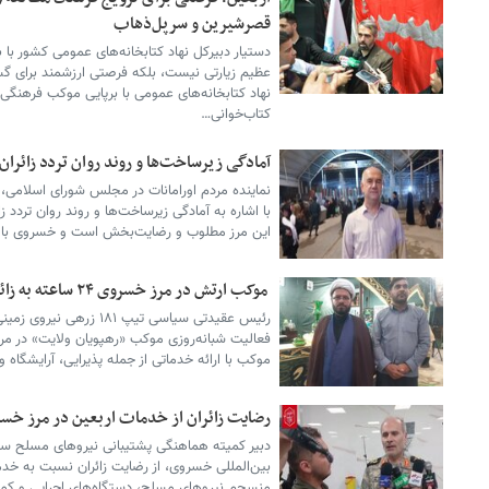
قصرشیرین و سرپل‌ذهاب
دستیار دبیرکل نهاد کتابخانه‌های عمومی کشور با 
عظیم زیارتی نیست، بلکه فرصتی ارزشمند برای 
نهاد کتابخانه‌های عمومی با برپایی موکب فرهنگی 
کتاب‌خوانی…
آمادگی زیرساخت‌ها و روند روان تردد زائرا
نماینده مردم اورامانات در مجلس شورای اسلامی، پ
با اشاره به آمادگی زیرساخت‌ها و روند روان تردد ز
این مرز مطلوب و رضایت‌بخش است و خسروی با ب
موکب ارتش در مرز خسروی ۲۴ ساعته به زائران اربعین خدمت‌رسانی می‌کند
رئیس عقیدتی سیاسی تیپ ۱۸۱
فعالیت شبانه‌روزی موکب «رهپویان ولایت» در مرز
موکب با ارائه خدماتی از جمله پذیرایی، آرایشگاه 
رضایت زائران از خدمات اربعین در مرز خس
دبیر کمیته هماهنگی پشتیبانی نیروهای مسلح ستاد 
بین‌المللی خسروی، از رضایت زائران نسبت به خدم
منسجم نیروهای مسلح، دستگاه‌های اجرایی و کمی