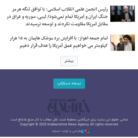
رئیس انجمن علمی انقلاب اسلامی: با توافق تنگه هرمز
جنگ ایران و آمریکا تمام نمی‌شود/ لیبی، سوریه و عراق در
مقابل آمریکا مقاومت نکردند و توسعه نرسیدند
امام‌ جمعه اهواز: با افزایش برد موشک هایمان به ۱۵ هزار
کیلومتر می خواهیم عمق آمریکا را هدف قرار دهیم
بیشتر
نسخه دسکتاپ
تمامی حقوق این سایت برای خبرآنلاین محفوظ است. نقل مطالب با ذکر منبع بلامانع است.
Copyright © 2025 khabaronline News Agancy, All rights reserved
طراحی و تولید: نستوه