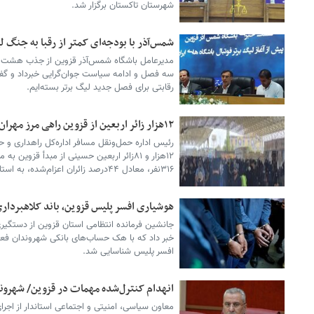
شهرستان تاکستان برگزار شد.
شمس‌آذر با بودجه‌ای کمتر از رقبا به جنگ ل
مدیرعامل باشگاه شمس‌آذر قزوین از جذب هشت باز
سه فصل و ادامه سیاست جوان‌گرایی خبرداد و گف
رقابتی برای فصل جدید لیگ برتر بسته‌ایم.
۱۲هزار زائر اربعین از قزوین راهی مرز مهران شدند
رئیس اداره حمل‌ونقل مسافر اداره‌کل راهداری و حم
۳۱۶نفر، معادل ۴۴درصد زائران اعزام‌شده، به استان بازگشته‌اند.
هوشیاری افسر پلیس قزوین، باند کلاهبرداری 
جانشین فرمانده انتظامی استان قزوین از دستگیری
خبر داد که با هک حساب‌های بانکی شهروندان فعال
افسر پلیس شناسایی شد.
انهدام کنترل‌شده مهمات در قزوین/ شهروند
معاون سیاسی، امنیتی و اجتماعی استاندار از اجرا