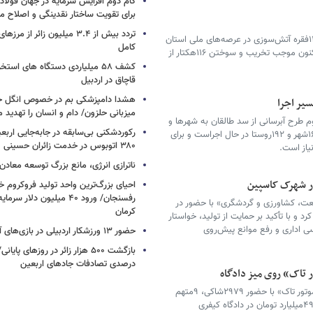
گام دوم افزایش سرمایه در جهان فولا
برای تقویت ساختار نقدینگی و اصلاح ما
تردد بیش از ۳.۴ میلیون زائر از
مدیرکل منابع طبیعی و آبخیزداری قزوین از وقوع ۱۱فقره آتش‌سوزی در عرصه‌های ملی استان
کامل
از ابتدای سال جاری خبرداد و گفت: این حوادث تاکنون موجب تخریب و سوختن ۱۱۶هکتار از
کشف ۵۸ میلیاردی دستگاه های استخ
قاچاق در اردبیل
هشدا دامپزشکی بم در خصوص انگل خط
میزبانی حلزون/ دام و انسان را تهدید م
 طرح آبرسانی از سد طالقان به شهرها و
روستاهای استان قزوین با هدف تأمین آب شرب ۱۶شهر و ۱۹۲روستا در حال اجراست و برای
۳۸۰ اتوبوس در خدمت زائران حسینی
ناترازی انرژی، مانع بزرگ توسعه معادن
در شهرک کاسپین
احیای بزرگ‌ترین واحد تولید فروکروم خا
رفسنجان/ ورود ۴۰ میلیون دلا
صنعت، کشاورزی و گردشگری» با حضور در
کرمان
 و با تأکید بر حمایت از تولید، خواستار
ی اداری و رفع موانع پیش‌روی
حضور ۱۳ ورزشکار اردبیلی در بازی‌های آسیایی ناگویا
درصدی تصادفات جادهای اربعین
دادگاه رسیدگی به پرونده شرکت خودرویی «تات موتور تاک» با حضور ۲۹۷۹شاکی، ۹متهم
حقیقی و حقوقی و ارزش ریالی حدود یک‌هزار و ۴۹۸میلیارد تومان در دادگاه کیفری