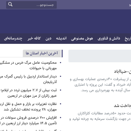
و
ریخ
دانش و فناوری
هوش مصنوعی
اندیشه
دین
کافه خبر
چندرسانه‌ای
آخرین اخبار استان ها
محکومیت عامل مرگ خرس در مشگین‌ش
مهربانی با حیوانات
دیدار استاندار اردبیل با رئیس گمرک م
مدیرکل راهداری و حمل‌ونقل جاده‌ای استان قزوین از پیشرفت ۴۰درصدی عملیات بهسازی و
آذربایجان
برداد و گفت: این پروژه با اعتباری
سال آینده به بهره‌برداری می رسد.
عبور زائران از مرز مهران در اربعین
نظارت تعزیرات بر بازار و حمل و نقل ارب
مهران، ۲۸ پرونده تخلف تشکیل شد
مدیر سازمان تعاون روستایی استان قزوین از پرداخت حدود ۵۰درصد مطالبات کلزاکاران
افزایش ۲۰۰ درصدی فروش سوغات در
در جهت بازگشت سرمایه به چرخه تولید و
تأمین ۱۴.۵ میلیارد دینار ارز اربعین در ایلام