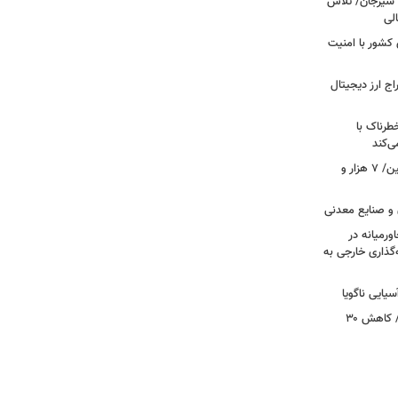
د سیرجان/ تلاش
لی
 مرزهای کشور با امنیت
راج ارز دیجیتال
رناک با
ی‌کند
رکوردشکنی بی‌سابقه در جابه‌جایی اربعین/ ۷ هزار و
 و صنایع معدنی
ورمیانه در
ر سرمایه‌گذاری خارجی به
بازگشت ۵۰۰ هزار زائر در روزهای پایانی/ کاهش ۳۰