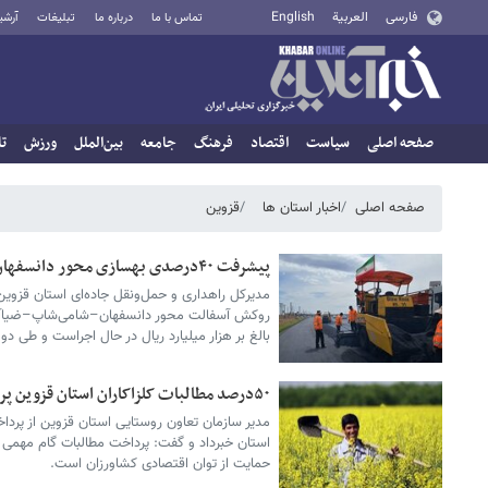
فارسی
العربية
English
تماس با ما
درباره ما
تبلیغات
آرشی
صفحه اصلی
سیاست
اقتصاد
فرهنگ
جامعه
بین‌الملل
ورزش
تا
صفحه اصلی
اخبار استان ها
قزوین
پیشرفت ۴۰درصدی بهسازی محور دانسفهان–ضیاآباد
روکش آسفالت محور دانسفهان–شامی‌شاپ–ضیاآباد خ
بالغ بر هزار میلیارد ریال در حال اجراست و طی دو 
۵۰درصد مطالبات کلزاکاران استان قزوین پرداخت شد
استان خبرداد و گفت: پرداخت مطالبات گام مهمی 
حمایت از توان اقتصادی کشاورزان است.