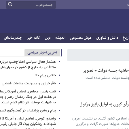
و
ریخ
دانش و فناوری
هوش مصنوعی
اندیشه
دین
کافه خبر
چندرسانه‌ای
آخرین اخبار سیاسی
هشدار فعال سیاسی اصلاح‌طلب درباره ا
متناقض به خارج از کشور در بحران‌های
اشیه جلسه دولت + تصویر
خاتمی پیام داد
 جلسه دولت منتشر شده است.
باقر خرازی و مسولیت مقامات قضایی
نایب رئیس مجلس: تحلیل آمریکایی‌ها ا
در هفته اول در جنگ رمضان رهبر و جم
به شهادت برسند، کار نظام تمام است.
أی‌گیری به اوایل پاییز موکول
پیام روشن پزشکیان در گفت‌وگوی تص
ی اسلامی کشور گفت: در نشست امروز،
رشیدی کوچی: تفاهم ایران و آمریکا از
ابات شوراها صورت گرفت و برگزاری
شجاعانه پزشکیان بود/ اگر جلیلی رئیس