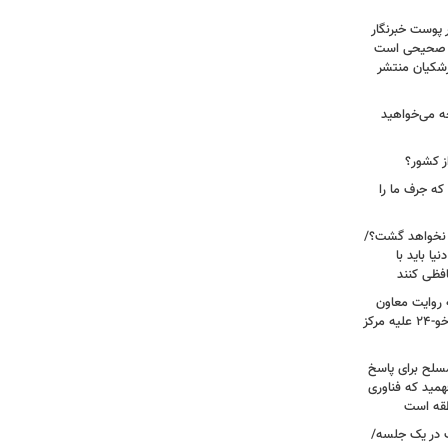
 پوست خبرنگار
ر صحیحی است
پزشکیان منتشر
ه می‌خواهید
ز کشور؟
ه جرف ما را
 نخواهد گشت؟/
یا باید با
فظی کنند
ریت جنگ ۴۰ روزه به روایت معاون
نیروی هوایی ارتش/ مأموریت ویژه سوخو-۲۴ علیه مرکز
سلح برای پاسخ
همید که فناوری
نطقه است
 در یک جلسه/