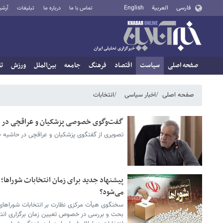
فارسی
العربية
English
تماس با ما
درباره ما
تبلیغات
آرشی
صفحه اصلی
سیاست
اقتصاد
فرهنگ
جامعه
بین‌الملل
ورزش
تا
صفحه اصلی
اخبار سیاسی
انتخابات
گفت‌وگوی خصوصی پزشکیان و عراقچی در ح
تصویری از گفتگوی پزشکیان و عراقچی در حاشیه
پیشنهاد جدید برای زمان انتخابات شوراها؛ ر
می‌شود؟
سخنگوی هیأت مرکزی نظارت بر انتخابات شوراها
بحث و بررسی در خصوص تعیین زمان برگزاری انتخ