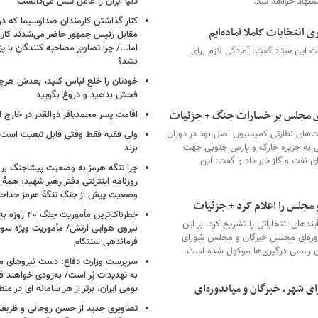
یشنهاد خواهد شد.
دنیا ایران را عامل تنش می‌دانست
کنار گذاشتن کارمندان صداوسیما که در
انتخابات کاملا آماده‌ایم
مقابل رئیس جمهور حاضر می‌شدند کا
اما.../ چرا تصاویر مصاحبه کنندگان با 
ات این ستاد گفت: آمادگی لازم برای
نشد؟
خودتان را خلع لباس کنید، بعدش هرچ
فحش بدهید و دروغ بگویید
ای مجلس بر خسارات جنگ + جزئیات
اقامت پسر محمدباقر ذوالقدر در خارج ا
های نظارتی کمیسیون اصل نود در دوران
ولی فقیه فقط وقتی قابل تبعیت است ک
ی به جزیره خارک و پارس جنوبی جهت
بزند
 نفت و گاز خبر داد و گفت: این
چرا تنگه هرمز به وضعیت پیشاجنگ بر
روزنامه اینترنتی دفتر رهبر شهید: همۀ دن
وضعیت پیش از جنگِ تنگۀ هرمز خداحا
 مجلس را اعلام کرد + جزئیات
خطرناک‌ترین مأمو
ندهای انتخاباتی را تشریح کرد. بر این
‌دوره‌ای مجلس خبرگان و مجلس شورای
فرماندهی سنتکام
یان رسمی درگیری‌ها موکول شده است.
سرپرست وزارت دفاع: دست نیروهای م
به تهدیدات پُر است/ به‌زودی خواهند ف
ای شهر، خبرگان و میاندوره‌ای
بومی ایران، برتر از هر سامانه ای در م
تصاویری جدید از حسن روحانی و ظریف