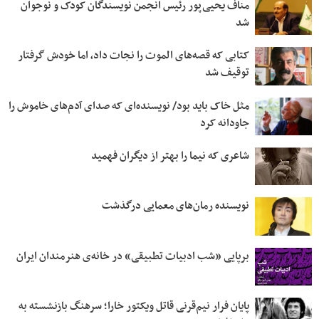
مناف یحیی‌پور رئیس انجمن نویسندگان کودک و نوجوان
شد
کتابی که قصه‌های الموت را نجات داد، اما خودش گرفتار
توقیف شد
مثل خاک باید بود/ نویسنده‌ای که صدای آدم‌های خاموش را
جاودانه کرد
شاعری که نیما را بهتر از دیگران فهمید
نویسنده رمان‌های معمایی درگذشت
برپایی «شب ادبیات تطبیقی» در خانه‌ی هنرمندان ایران
پایان فرار نیم‌قرنی قاتل ویکتور خارا؛ سرهنگ بازنشسته به