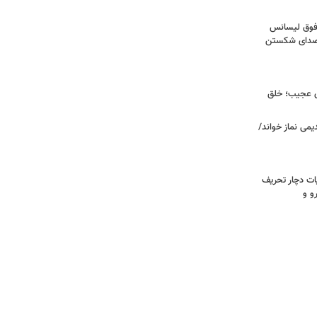
فوق‌ لیسانس
! صدای شکستن
ای عجیب؛ خلق
یمی نماز خواند/
ت دچار تحریف
و و