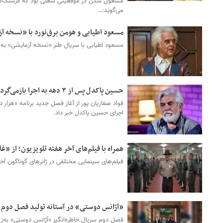
مشغول شدن در موقعیتی شغلی بود که فرسنگ‌ها ب
می‌گوید:…
مسعود اطیابی و هومن برق‌نورد با «نسخه آ
مسعود اطیابی با سریال طنز «نسخه آزمایشی» به ت
حسین پاکدل پس از ۳ دهه به اجرا بازمی‌گردد؛ آغاز دوباره «هزار داستان»
فواد صفاریان پور از آغاز فصل جدید برنامه «هزار
اجرای حسین پاکدل خبر داد.
همراه با فیلم‌های آخر هفته تلویزیون؛ از «
فیلم‌های سینمایی مختلفی در ژانرهای گوناگون آخ
«آژانس دوستی» در آستانه تولید فصل دوم
فصل دوم سریال خاطره‌انگیز «آژانس دوستی» به‌زو