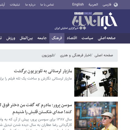
فارسی
العربية
English
تماس با ما
درباره ما
تبلیغات
آرشی
صفحه اصلی
سیاست
اقتصاد
فرهنگ
جامعه
بین‌الملل
ورزش
تا
صفحه اصلی
اخبار فرهنگی و هنری
تلویزیون
مازیار لرستانی به تلویزیون برگشت
مازیار لرستانی نگارش و ساخت یک تله فیلم را برا
سوسن پرور: مادرم که گفت من دختر فوق‌ لی
کند! صدای شکستن قلبش را شنیدم
سال ۱۳۸۷ برای سوسن پرور، پیش از آن که به
کارگردانی رضا عطاران به سال دیده شدن تبدیل شو