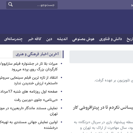
و
ریخ
دانش و فناوری
هوش مصنوعی
اندیشه
دین
کافه خبر
چندرسانه‌ای
آخرین اخبار فرهنگی و هنری
میراث بلا تار در جشنواره فیلم سارایوو
کارگردان بزرگ روی پرده می‌رود
انتقاد از تازه ترین فبلم سینمایی س
ی تلویزیون بر عهده گرفت.
«استخر» ارزش خندیدن ندارد
صفحه اول روزنامه های شنبه 17مرداد 1405
«بی‌نامی» جلوی دوربین رفت
سانس نکردم تا در پیتزافروشی کار
نمایش مستند ماندگار «اربعین» در مو
تهران
 واسطه پیشنهاد بازی در سریال «بزنگاه» به
اولین نمایش جهانی مستندی به تهیه‌کن
د، سال مهاجرت از اراک به تهران و
درخشنده