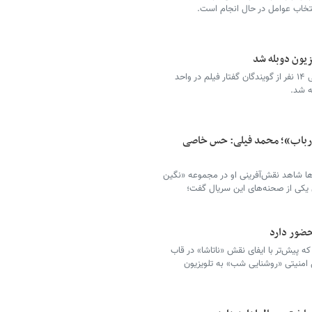
نتخاب عوامل در حال انجام است.
زیون دوبله شد
فیلم سینمایی «تا ببینم چی پیش میاد» با گویندگی ۱۴ نفر از گویندگان گفتار فیلم در واحد
له شد.
 ارباب»؛ محمد فیلی: حس خاصی
ها شاهد نقش‌آفرینی او در مجموعه «نگین
 یکی از صحنه‌های این سریال گفت؛
حضور دارد
 که پیش‌تر با ایفای نقش «ناتاشا» در قاب
 امنیتی «روشنایی شب» به تلویزیون