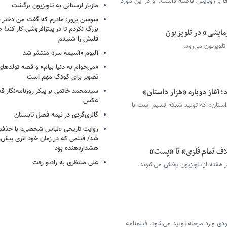
ا رویایش فاصله داشت. او در این مورد
مازیار لرستانی به تلویزیون برگشت
سوسن پرور: مادرم که گفت من دختر 
بزرگ نکردم تا در پیتزافروشی کار کند
زمایشی» در تلویزیون
قلبش را شنیدم
لویزیون می‌رود.
آلبوم «آسیمه سر» منتشر شد
«می‌خوام به دنیا بیام» و قصه تولده
تصویر برای کودک مهم است
سیدمحمد خاتمی بر پیکر روزنامه‌نگار قد
عکس
 داستان» که تولید شبکه نسیم است با
گالری‌گردی در نیمه فصل تابستان
روایت تاریخی «لباس شخصی» با حذفیا
شد/ فیلمی که در زمان خود اثری پیش‌ر
هشداردهنده بود
غلاف تمام فلزی» تا «پست»
علی منتظری به رادیو رفت
ر هفته از تلویزیون پخش می‌شوند.
دی وارد مرحله تولید می‌شود. فیلمنامه