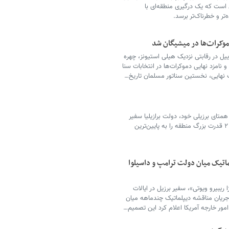
 است که یک درگیری منطقه‌ای با
ر و خطرناک‌تر برسد.
موکرات‌ها در میشیگان شد
 در رقابتی نزدیک هیلی استیونز، چهره
امزد نهایی دموکرات‌ها در انتخابات سنا
 نهایی، نخستین سناتور مسلمان تاریخ…
متای برزیلی خود، دولت برازیلیا سفیر
آرژانتین را اخراج کرد و روابط دیپلماتیک میان این ۲ قدرت بزرگ منطقه را به پایین‌ترین
ماتیک میان دولت ترامپ و داسیلوا
 ریبیرو ویوتی»، سفیر برزیل در ایالات
جریان مناقشه دیپلماتیک چندماهه میان
ر خارجه آمریکا اعلام کرد این تصمیم…