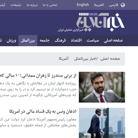
فارسی
العربية
English
تماس با ما
درباره ما
تبلیغات
آرشی
صفحه اصلی
سیاست
اقتصاد
فرهنگ
جامعه
بین‌الملل
ورزش
تا
صفحه اصلی
اخبار بین‌الملل
آمریکا
از برنی سندرز تا زهران ممدانی؛ ۱۰ سالی که بلوک چپ آمریکا را تغییر داد
روزنامه النهار لبنان در مقاله‌ای با نگاهی به یک ده
حزب دموکرات از نو ترسیم کرد و در را به روی مر
که چپ‌های آمریکایی چگونه از کمپین برنی سندرز 
اذعان ونس به یک فساد مالی در آمریکا
بخش‌های مختلفی از جمله حقوق، دستمزد و سایر