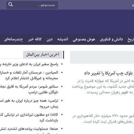
و
ریخ
دانش و فناوری
هوش مصنوعی
اندیشه
دین
کافه خبر
چندرسانه‌ای
آخرین اخبار بین‌الملل
پاسخ سفیر ایران به ادعای وزیر خارجه 
المیادین : عربستان آمار تلفات و خسار
محرمانه و غیرقابل انتشار اعلام کرد
ه اخیر در آمریکا که موازنه قدرت را در
حله‌ای جدید گشود، به این موضوع پرداخت
سناتور شومر: مردم آمریکا به قایق نجات 
به ظهور زهران ممدانی رسیدند.
ناوگان طلایی ترامپ
ترامپ: همه چیز درباره ایران به طور ا
پیش می‌رود
کانادا دو مظنون تیراندازی در نزدیکی کن
معاون رئیس‌جمهور آمریکا اذعان کرد دولت این کشور حدود ۲۳۰ میلیارد دلار کلاهبرداری در
بازداشت کرد
 بخش‌های فدرال ثبت کرده است.
صنعا: مسئولیت پیامدهای تشدید تنش 