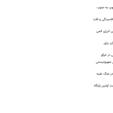
: ارتش اسرائیل در یک روز ۱۱۳ توپ به جنوب
ز افسردگی و افت
س انرژی اتمی
ن برای
 در عراق
یم صهیونیستی
ر جنگ علیه
 اولین پایگاه