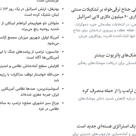
عربستان است
یخی جناح ترقی‌خواه بر تشکیلات سنتی
یونیفل
لبنان شلیک کرده است
سرائیل
ملوانان ناو هواپیمابر آبراهام لینکلن ا
ی، در انتخابات مقدماتی حزب دموکرات
شدید روحیه رنج می‌برند
 نقطه عطف و پیروزی درخشان برای جناح
نها اثبات‌کننده قدرت روزافزون جریان
آمریکا اوایل شهریور میزبان مجمع آژان
می‌شود
جانسون: ترامپ از پیامدهای جنگ با ایرا
شک‌های پاتریوت بیشتر
آمریکایی‌ها آگاه است
نسکی برای دریافت موشک‌های رهگیر
افزایش سطح آماده‌باش نظامی و امنیتی
حزب‌الله خواستار توقف مذاکرات با رژ
شد
آسوشیتدپرس: صدها نظامی آمریکایی د
ن ترامپ را از حمله منصرف کرد
ایران ضربه مغزی شده‌اند
 درباره کاهش شدید ذخایر موشک‌های
چراغ سبز «شورای صلح» ترامپ به ساخت
نظامی در غزه
 یک استراتژی هسته‌ای جدید است
ری و آماده‌سازی چارچوب‌های جدیدی برای