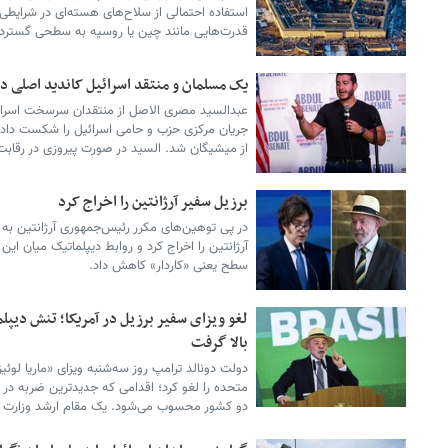
استفاده احتمالی از سلاح‌های هسته‌ای در شرایطی
قدرت‌هایی مانند چین یا روسیه به سطحی گسترده‌ت
یک مسلمان و منتقد اسرائیل کاندید اصلی د
عبدالسید مصری الاصل از منتقدان سرسخت اسراییل
جریان مرکزی حزب و حامی اسرائیل را شکست داد و ن
از میشیگان شد. السید در صورت پیروزی در رقابت
برزیل سفیر آرژانتین را اخراج کرد
در پی توهین‌های مکرر رئیس‌جمهوری آرژانتین به ه
سطح یعنی «کاردار» کاهش داد.
لغو ویزای سفیر برزیل در آمریکا؛ تنش دیپل
بالا گرفت
دولت دونالد ترامپ روز سه‌شنبه ویزای «ماریا لوئیزا
متحده را لغو کرد؛ اقدامی که جدیدترین ضربه در 
دو کشور محسوب می‌شود. یک مقام ارشد وزارت امو