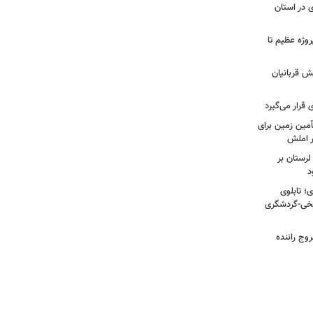
 در استان
 شیراز در ۴ سال گذشته؛ از ۱۲۸ پروژه عظیم تا
ش قربانیان
قرار می‌گیرد
مین زمین برای
 املش
لرستان بر
د
؛ تابلوی
یخی-گردشگری
وج راننده