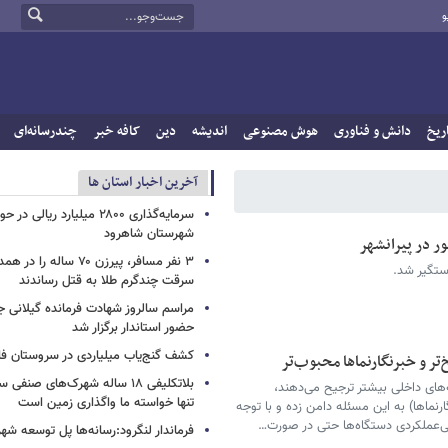
و
ریخ
دانش و فناوری
هوش مصنوعی
اندیشه
دین
کافه خبر
چندرسانه‌ای
آخرین اخبار استان ها
سرمایه‌گذاری ۲۸۰۰ میلیارد ریال
شهرستان شاهرود
ر در پیرانشهر
۳ نفر مسافر، پیرزن ۷۰ ساله 
ستگیر شد.
سرقت چندگرم طلا به قتل رساندند
مراسم سالروز شهادت فرمانده گیلانی ج
حضور استاندار برگزار شد
کشف گنج‌یاب میلیاردی در سروستان ف
تر و خبرنگارنماها محبوب‌تر
بلاتکلیفی ۱۸ ساله شهرک‌های صنف
ه‌های داخلی بیشتر ترجیح می‌دهند،
تنها خواسته ما واگذاری زمین است
رنماها) به این مسئله دامن زده و با توجه
ی‌عملکردی دستگاه‌ها حتی در صورت…
فرماندار لنگرود:رسانه‌ها پل توسعه شه