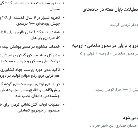
صدور سه کارت جدید راهنمای گردشگری
 تصادفات تعطیلات پایان هفته در جاده‌های
سمنان
تجربه
جهش بودجه‌ای ۷۰۰ درصدی
هشدار دستگاه قضایی فارس برای افزای
کلاهبرداری رایانه‌ای
خدمات مشاوره در مسیر پوشش بیمه‌ای 
تصادف زنجیره‌ای پژو پارس ، تریلی و وانت پیکان در محور سلماس - ارومیه ۶ فوتی و ۵
مدیر کل بنیاد مسکن گیلان در املش:تأ
نهضت ملی مسکن و جوانی جمعیت در
تأکید مدیر حوزه ریاست جهاد کشاورزی 
هم‌افزایی برای رفع موانع تولید در دورو
در راستای ارتقای زیرساخت‌های گردشگری
ان رسید.
پیش‌آگاهی و اطلاع‌رسانی مجموعه تار
چشمه‌علی دامغان نصب شد
عملیات نجات آتش‌نشانی کرمان برای خر
مصدوم از خودروی تصادفی
 می‌شود
میدان بهداری این شهر خبر داد.