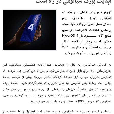
آپدیت بزرگ شیائومی در راه است
گزارش‌های جدید نشان می‌دهند که
شیائومی درحال آماده‌سازی برای
معرفی نسل بعدی نرم‌افزار خود است.
براساس اطلاعات فاش‌شده از سوی
منابع آگاه، سیستم‌عامل HyperOS 4
ممکن است زودتر از آنچه انتظار
می‌رفت و احتمالاً در ماه آگوست ۲۰۲۶
(مرداد یا شهریور) رسماً رونمایی شود.
به گزارش خبرآنلاین، به نقل از دیجیاتو، طبق رویه همیشگی شیائومی، این
به‌روزرسانی ابتدا برای بازار چین منتشر می‌شود و پس از طی کردن چند مرحله، در
دسترس کاربران جهانی قرار خواهد گرفت. انتظار می‌رود پیش از عرضه نسخه
نهایی، یک برنامه بتای عمومی نیز برای کاربران در نظر گرفته شود. نسخه پایدار
این سیستم‌عامل احتمالاً هم‌زمان با رونمایی از پرچمداران سری شیائومی ۱۸ یا
نسل جدید گوشی‌های تاشوی این شرکت معرفی خواهد شد و گوشی‌های سری
شیائومی ۱۷ و ردمی K90 در صف اول دریافت آن خواهند بود.
براساس کدهای فاش‌شده، شیائومی هسته اصلی HyperOS 4 را با استفاده از