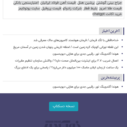
جراح بینی گوشتی
پرشین هتل
قیمت آهن فولاد ایرانیان
اعتبارسنجی بانکی
قیمت طلا امروز
بلیط قطار
شرکت رادوکو
قیمت پروفیل
سایت یوتوتایمز
خرید اکانت chatgpt
آخرین اخبار
خداحافظی با لگد فرمان / فرمان هوشمند کامیون‌های ماک معرفی شد
این نقطه نورانی کوچک کره زمین است / لحظه تاریخی پنهان شدن زمین در آسمان مریخ
هوندا گلدوینگ تور، رقیبی جدی برای هارلی دیویدسون
اعمال ضریب ۲.۷ برای اینترنت بین‌الملل صحت دارد؟ / واکنش سازمان تنظیم مقررات
یک ساعت از زمان ایلان ماسک ۱۰۰ میلیون دلار می‌ارزد؟ / پاسخی برای یک ادعای بزرگ
پربیننده‌ترین
هوندا گلدوینگ تور، رقیبی جدی برای هارلی دیویدسون
نسخه دسکتاپ