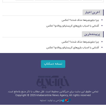
آخرین اخبار
چرا جلوپنجره‌ها حذف شدند؟ /عکس
آشنایی با اسباب‌ بازی‌های کریستیانو رونالدو! /عکس
پربیننده‌ترین
چرا جلوپنجره‌ها حذف شدند؟ /عکس
آشنایی با اسباب‌ بازی‌های کریستیانو رونالدو! /عکس
نسخه دسکتاپ
تمامی حقوق این سایت برای خبرآنلاین محفوظ است. نقل مطالب با ذکر منبع بلامانع است.
Copyright © 2025 khabaronline News Agancy, All rights reserved
طراحی و تولید: نستوه