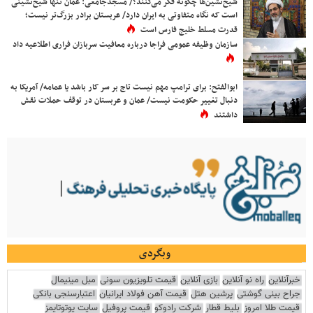
شیخ‌نشین‌ها چگونه فکر می‌کنند؟/ مسجدجامعی: عمان تنها شیخ‌نشینی
است که نگاه متفاوتی به ایران دارد/ عربستان برادر بزرگ‌تر نیست؛
قدرت مسلط خلیج فارس است
سازمان وظیفه عمومی فراجا درباره معافیت سربازان فراری اطلاعیه داد
ابوالفتح: برای ترامپ مهم نیست تاج بر سر کار باشد یا عمامه/ آمریکا به
دنبال تغییر حکومت نیست/ عمان و عربستان در توقف حملات نقش
داشتند
وبگردی
خبرآنلاین
راه نو آنلاین
بازی آنلاین
قیمت تلویزیون سونی
مبل مینیمال
جراح بینی گوشتی
پرشین هتل
قیمت آهن فولاد ایرانیان
اعتبارسنجی بانکی
قیمت طلا امروز
بلیط قطار
شرکت رادوکو
قیمت پروفیل
سایت یوتوتایمز