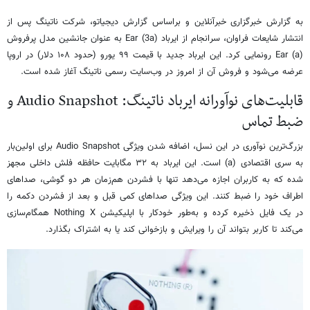
به گزارش خبرگزاری خبرآنلاین و براساس گزارش دیجیاتو، شرکت ناتینگ پس از
انتشار شایعات فراوان، سرانجام از ایرباد Ear (3a) به عنوان جانشین مدل پرفروش
Ear (a) رونمایی کرد. این ایرباد جدید با قیمت ۹۹ یورو (حدود ۱۰۸ دلار) در اروپا
عرضه می‌شود و فروش آن از امروز در وب‌سایت رسمی ناتینگ آغاز شده است.
قابلیت‌های نوآورانه ایرباد ناتینگ: Audio Snapshot و
ضبط تماس
بزرگ‌ترین نوآوری در این نسل، اضافه شدن ویژگی Audio Snapshot برای اولین‌بار
به سری اقتصادی (a) است. این ایرباد به ۳۲ مگابایت حافظه فلش داخلی مجهز
شده که به کاربران اجازه می‌دهد تنها با فشردن هم‌زمان هر دو گوشی، صداهای
اطراف خود را ضبط کنند. این ویژگی صداهای کمی قبل و بعد از فشردن دکمه را
در یک فایل ذخیره کرده و به‌طور خودکار با اپلیکیشن Nothing X همگام‌سازی
می‌کند تا کاربر بتواند آن را ویرایش و بازخوانی کند یا به اشتراک بگذارد.