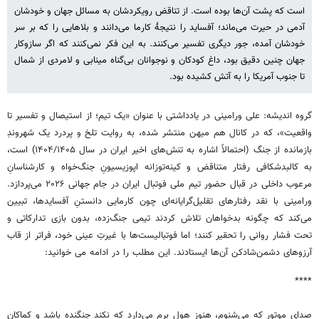
است که پشت آن‌ها بوده است. از تناقض رویکردشان به مسائل جهان و خودشان
آدمی در حیرت می‌ماند؛ آفساید را نتیجهٔ کارما می‌دانند و بلاهایی را که بر سر
خودشان آمده، جور دیگری تفسیر می‌کنند. به این فکر نمی‌کنند که اگر سازوکار
جهان چنین دقیق بود، داغ کودکان و نوجوانان بی‌گناه مینابی و لامردی از شمال
تا جنوب آمریکا را به آتش کشیده بود.
گروه اندیشه: علی ورامینی در یادداشتی با عنوان «یک تیم؛ از استیصال و تفسیر تا
واقعیت»، که در کانال هم میهن منتشر شده، به روایت تلخ و پردرد یک شهروندِ
بازمانده از جنگ (احتمالاً اشاره به تنش‌های اخیر ایران در سال ۱۴۰۴/۱۴۰۵) است،
به کالبدشکافی رفتار متناقض و کینه‌توزانه اپوزیسیونِ جنگ‌خواه و کارشناسانِ
مرعوب داخلی در قبال حضور تیم ملی فوتبال ایران در جام جهانی ۲۰۲۶ می‌پردازد.
ورامینی با نقد رفتارهای تقلیل‌گرایانه‌ای چون کارمایی دانستنِ آفسایدها، تبیین
می‌کند که چگونه بدخواهان تلاش کردند تیمی جنگ‌زده، بدون بازی تدارکاتی و
تحت فشار روانی را تحقیر کنند؛ اما فوتبالیست‌ها با غیرتِ عینی خود، فراتر از قاب
آرزوهای دشمن‌شادکن آن‌ها ایستادند. این مطلب را در ادامه می خوانید:
****
صدای موتور که می‌شنوم، هنوز هول برم می‌دارد که نکند جنگنده باشد و کماکان