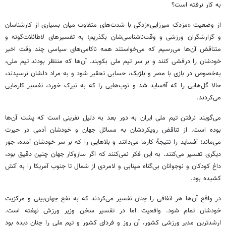
به کار نرفته است؟
از وضعیت «مزدک میرزایی»‌زدگی با شدت‌های متفاوت میان بسیاری از کارشناسان
و گزارشگران ورزشی و وقت‌ناشناسی‌شان بگذریم؛ به تفسیرهای لاطائلات‌گونه و
متناقض آن‌ها می‌رسیم که می‌خواستند همه ناکامی‌های سیاسی چند وقت اخیر
خودشان را درفشی کنند و بر سر تیم ملی بکوبند. آن‌ها که منتظر بودند تیم ملی،
به‌خصوص در بازی با مصر و بلژیک، حسابی تحقیر شود و به مراد دلشان نرسیدند،
حالا گل‌هایی را که آفساید شد و توپ‌هایی را که به تیرک خورد، تفسیر کارمایی
می‌کردند.
می‌گویند نرفتن تیم ملی ایران به دور بعد به دلیل نفرینی است که پشت آن‌ها
بوده است. از تناقض رویکردشان به مسائل جهان و خودشان آدمی در حیرت
می‌ماند؛ آفساید را نتیجهٔ کارما می‌دانند و بلاهایی را که بر سر خودشان آمده، جور
دیگری تفسیر می‌کنند. به این فکر نمی‌کنند که اگر سازوکار جهان چنین دقیق بود،
داغ کودکان و نوجوانان بی‌گناه مینابی و لامردی از شمال تا جنوب آمریکا را به آتش
کشیده بود.
در واقع آن‌ها هر اتفاقی را چنان تفسیر می‌کردند که به نفع جهان‌بینی و مرکزیت
خودشان تمام شود. واقعیت اما در تفسیر سخن وزیر ورزش نهفته است.
ارشدترین مدیر ورزشی کشور، آن روز و فردای کشور و تیم ملی را چنان دیده بود