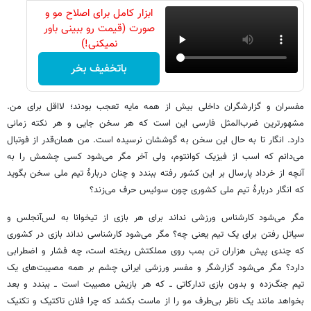
ابزار کامل برای اصلاح مو و
صورت (قیمت رو ببینی باور
نمیکنی!)
باتخفیف بخر
مفسران و گزارشگران داخلی بیش از همه مایه تعجب بودند؛ لااقل برای من.
مشهورترین ضرب‌المثل فارسی این است که هر سخن جایی و هر نکته زمانی
دارد. انگار تا به حال این سخن به گوششان نرسیده است. من همان‌قدر از فوتبال
می‌دانم که اسب از فیزیک کوانتوم، ولی آخر مگر می‌شود کسی چشمش را به
آنچه از خرداد پارسال بر این کشور رفته ببندد و چنان دربارهٔ تیم ملی سخن بگوید
که انگار دربارهٔ تیم ملی کشوری چون سوئیس حرف می‌زند؟
مگر می‌شود کارشناس ورزشی نداند برای هر بازی از تیخوانا به لس‌آنجلس و
سیاتل رفتن برای یک تیم یعنی چه؟ مگر می‌شود کارشناسی نداند بازی در کشوری
که چندی پیش هزاران تن بمب روی مملکتش ریخته است، چه فشار و اضطرابی
دارد؟ مگر می‌شود گزارشگر و مفسر ورزشی ایرانی چشم بر همه مصیبت‌های یک
تیم جنگ‌زده و بدون بازی تدارکاتی ــ که هر بازیش مصیبت است ــ ببندد و بعد
بخواهد مانند یک ناظر بی‌طرف مو را از ماست بکشد که چرا فلان تاکتیک و تکنیک