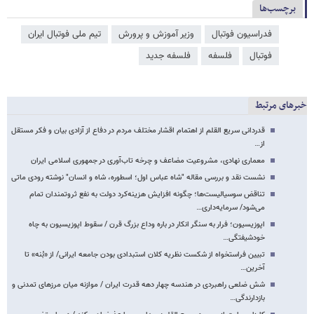
برچسب‌ها
فدراسیون فوتبال
وزیر آموزش و پرورش
تیم ملی فوتبال ایران
فوتبال
فلسفه
فلسفه جدید
خبرهای مرتبط
قدردانی سریع القلم از اهتمام اقشار مختلف مردم در دفاع از آزادی بیان و فکر مستقل
از…
معماری نهادی، مشروعیت مضاعف و چرخه تاب‌آوری در جمهوری اسلامی ایران
نشست نقد و بررسی مقاله "شاه عباس اول؛ اسطوره، شاه و انسان" نوشته رودی ماتی
تناقض سوسیالیست‌ها؛ چگونه افزایش هزینه‌کرد دولت به نفع ثروتمندان تمام
می‌شود/ سرمایه‌داری…
اپوزیسیون؛ فرار به سنگر انکار در باره وداع بزرگ قرن / سقوط اپوزیسیون به چاه
خودشیفتگی…
تبیین فراستخواه از شکست نظریه کلان استبدادی بودن جامعه ایرانی/ از «بُنه» تا
آخرین…
شش ضلعی راهبردی در هندسه چهار دهه قدرت ایران / موازنه میان مرزهای تمدنی و
بازدارندگی…