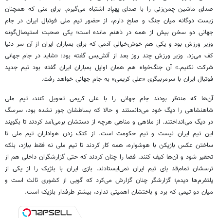
صدای ماشین چمن‌زنی را با صدای پهپاد اشتباه می‌گیرم. برای منی که همچنان
زیست دوگانه میان جنگ و صلح دارم، از حضور تیم ملی فوتبال ایران در جام
جهانی دو سخن بیش از همه در ذهنم مانده است؛ یکی صحبت استیصال‌گونه
وزیر ورزش بود و یکی هم خوش‌خیالی آدمی که برای بمباران ایران از آن سر دنیا
کف می‌زد. وزیر ورزش چند روز بعد از آتش‌بس گفته بود: «شاید در جام جهانی
شرکت نکنیم.» آن جنگ‌خواه هم همان اوایل بمباران ایران گفته بود تیم جدید
فوتبال ایران با سرمربیگری «علی کریمی» به جام جهانی خواهد رفت.
آن‌ها که منتظر بودند جام جهانی را با علی کریمی تحویل کنند، تیم ملی
شاهنشاهی را دیگ خود می‌دانستند و حالا که بساطشان جور نشده بود، سرسگ
در دیگ می‌انداختند. از ملاهی و مناهی هرچه از دستشان برمی‌آمد کردند تا بگویند
این تیم ایران نیست و تیم حکومت است. از کتک زدن هواداران تیم ملی تا
ساختن عکس بازیکن با هوشواره، همه کار کردند تا تیم ملی نه فقط ببازد، بلکه
تحقیر شود و آن‌ها کیف کنند. فضا را چنان کردند که حتی گزارشگران داخلی هم از
ترسشان تمام‌قد پای تیم ایران نمی‌ایستادند. بازی ایران با بلژیک را از یکی از
پلتفرم‌ها دیدم؛ گزارشگر چنان گزارش می‌کرد که گویی از کشوری ثالث است و
میان دو تیمی که برد و باختشان اهمیتی ندارد، بیشتر طرفدار بلژیک است.