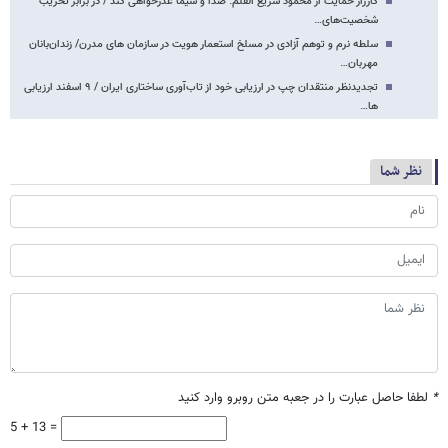
کارزار حمایت از محمود سریع القلم: صدا و سیما عذرخواهی کند / در برابر تخریب
شخصیت‌های…
سلطه نرم و توهم آزادی در مسلخ استعمار هویت در سازمان های مدرن/ زندان‌بانان
مهربان…
تجدیدنظر منتقدان چپ‌ در ارزیابی خود از تاب‌آوری ساختاری ایران / ۹ اسفند ارزیابی
ها…
نظر شما
*
لطفا حاصل عبارت را در جعبه متن روبرو وارد کنید
5 + 13 =