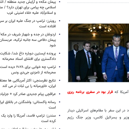
پیمان مکه» و آرایش جدید منطقه / ائت
اسلامی چه پیامی برای تهران دارد؟ / مث
و اسلام‌آباد علیه خلاء امنیتی غرب
افتاده است
اردوغان در جده و شهباز شریف در مکه/ 
پیمان دفاعی سه جانبه ترکیه، عربستان
شود
پرونده اپستین دوباره داغ شد/ شکایت 
دادگستری برای افشای اسناد محرمانه
ترامپ چه خوابی برای ۲۸
محرمانه از نامزدی جی‌دی ونس
نتایج نظرسنجی: اکثر آمریکایی ها معت
ایران، خاورمیانه را بی ثبات تر می کند
قرار بود در سفری برنامه ریزی
عراقچی پیام جدیدی صادر کرد + جزئیات
رسانه پاکستانی: واشنگتن در باتلاق ایرا
است
در این سفر با مقام‌های اسرائیلی دیدار
سندرز: ترامپ فاسد، آمریکا را وارد یک 
یر و یسرائیل کاتس،‌ وزیر جنگ رژیم
کرده است