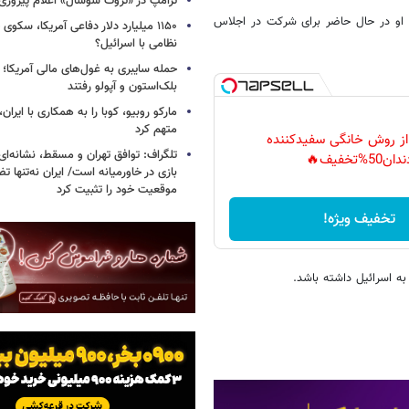
ترامپ در «تروث سوشال» اعلام پیروزی 
د. او در حال حاضر برای شرکت در اجلاس
۱۱۵۰ میلیارد دلار دفاعی آمریکا، سکو
نظامی با اسرائیل؟
حمله سایبری به غول‌های مالی آمریکا؛
بلک‌استون و آپولو رفتند
مارکو روبیو، کوبا را به همکاری با ایرا
متهم کرد
 از روش خانگی سفیدکننده
تلگراف: توافق تهران و مسقط، نشانه‌ای 
دان50%تخفیف🔥
بازی در خاورمیانه است/ ایران نه‌تنها 
موقعیت خود را تثبیت کرد
تخفیف ویژه!
به اسرائیل داشته باشد.