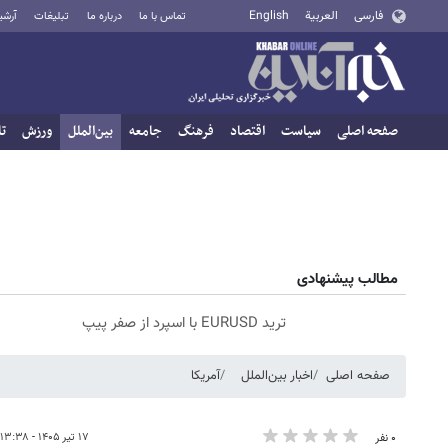
فارسی
العربية
English
تماس با ما
درباره ما
تبلیغات
آرشی
صفحه اصلی
سیاست
اقتصاد
فرهنگ
جامعه
بین‌الملل
ورزش
تا
مطالب پیشنهادی
ترید EURUSD با اسپرد از صفر پیپ
صفحه اصلی
اخبار بین‌الملل
آمریکا
۱۷ تیر ۱۴۰۵ - ۱۳:۳۸
۰ نفر