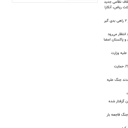
لاف نظامی جدید
لث ریاض، آنکارا
رویترز: ترامپ در جنگ علیه ایران بر سر ۲ راهی بدی گیر
انتظار می‌رود
 و پاکستان امضا
علیه وزارت
۲۰ دیده است؟/ حمایت
قدند جنگ علیه
ن گرفتار شده
جنگ فاجعه بار