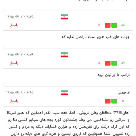
۱۸:۴۵ - ۱۴۰۵/۰۴/۱۷
پاسخ
2
44
جواب های خب هوی است ناراحتی نداره که
۱۸:۴۶ - ۱۴۰۵/۰۴/۱۷
پاسخ
3
39
ترامپ با ایرانیان نبود
ف بهمنی
۱۴:۴۵ - ۱۴۰۵/۰۴/۱۸
پاسخ
1
0
آهای!!!؟؟؟ مخالفان وطن فروش . لطفا خفه شید آنقدر احمقین که هنوز آمریکا
و اسرائیل رو نشناختین .بی وطنا چشماتون کوره بچه های مینابو کشتی دنا رو
که اون گرگ درنده برای تفریحش زده و هزاران خسارات دیگه به مردم و کشور
زده نمیبین. شما همونایین که آرزوی اپسین و هرزه گری های دیگه رو دارین