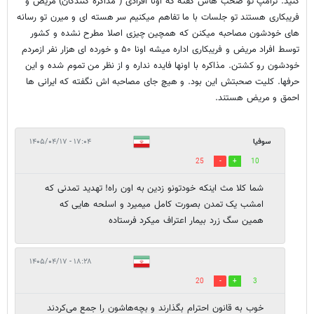
کنید. ترامپ تو صحب هاش گفته که اونا افرادی ( مذاکره کنندگان) مریض و
فریبکاری هستند تو جلسات با ما تفاهم میکنیم سر هسته ای و میرن تو رسانه
های خودشون مصاحبه میکنن که همچین چیزی اصلا مطرح نشده و کشور
توسط افراد مریض و فریبکاری اداره میشه اونا ۵۰ و خورده ای هزار نفر ازمردم
خودشون رو کشتن. مذاکره با اونها فایده نداره و از نظر من تموم شده و این
حرفها. کلیت صحبتش این بود. و هیچ جای مصاحبه اش نگفته که ایرانی ها
احمق و مریض هستند.
سوفیا
۱۷:۰۴ - ۱۴۰۵/۰۴/۱۷
25
10
شما کلا مث اینکه خودتونو زدین به اون راه! تهدید تمدنی که
امشب یک تمدن بصورت کامل میمیرد و اسلحه هایی که
همین سگ زرد بیمار اعتراف میکرد فرستاده
۱۸:۲۸ - ۱۴۰۵/۰۴/۱۷
20
3
خوب به قانون احترام بگذارند و بچه‌هاشون را جمع می‌کردند