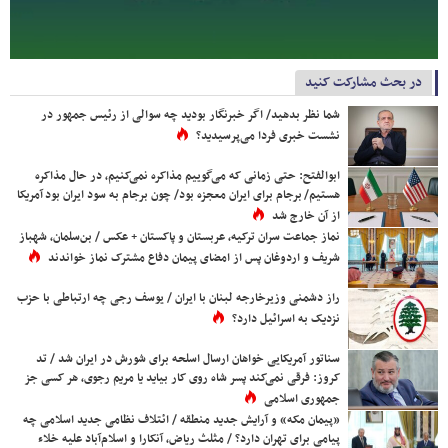
در بحث مشارکت کنید
شما نظر بدهید/ اگر خبرنگار بودید چه سوالی از رئیس جمهور در
نشست خبری فردا می‌پرسیدید؟
ابوالفتح: حتی زمانی که می‌گوییم مذاکره نمی‌کنیم، در حال مذاکره
هستیم/ برجام برای ایران معجزه بود/ چون برجام به سود ایران بود آمریکا
از آن خارج شد
نماز جماعت سران ترکیه، عربستان و پاکستان + عکس / بن‌سلمان، شهباز
شریف و اردوغان پس از امضای پیمان دفاع مشترک نماز خواندند
راز دشمنی وزیرخارجه لبنان با ایران / یوسف رجی چه ارتباطی با حزب
نزدیک به اسرائیل دارد؟
سناتور آمریکایی خواهان ارسال اسلحه برای شورش در ایران شد / تد
کروز: فرقی نمی‌کند پسر شاه روی کار بیاید یا مریم رجوی، هر کسی جز
جمهوری اسلامی
«پیمان مکه» و آرایش جدید منطقه / ائتلاف نظامی جدید اسلامی چه
پیامی برای تهران دارد؟ / مثلث ریاض، آنکارا و اسلام‌آباد علیه خلاء