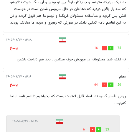
به درک مرتیکه متوهم و جنایتکار، اولاً این تو بودی و آن سگ هارت نتانیاهو
که سه بار وقتی دیدید که دهانتان در حال سرویس شدن است در خواست
آتش بس کردید و متأسفانه مسئولان غربگدا و ترسو ما هم قبول کردند و تن
به این تفاهم نامه کذایی دادند در صورتی که رهبری و مردم ما مخالف بودند
۱۴:۱۸ - ۱۴۰۵/۰۴/۱۷
پاسخ
16
75
نه اینکه شما محترمانه در موردش حرف میزنین . باید هم ناراحت باشین
معلم
۱۴:۱۹ - ۱۴۰۵/۰۴/۱۷
پاسخ
64
20
روانی افسار گسیخته، اصلا قابل اعتماد نیست که بخواهیم تفاهم نامه امضا
کنیم....
۱۵:۴۰ - ۱۴۰۵/۰۴/۱۷
6
33