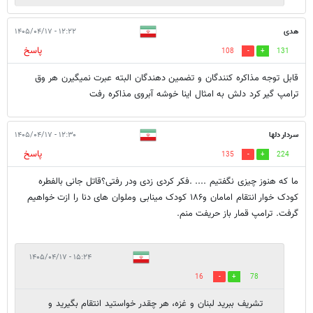
هدی
۱۲:۲۲ - ۱۴۰۵/۰۴/۱۷
پاسخ
108
131
قابل توجه مذاکره کنندگان و تضمین دهندگان البته عبرت نمیگیرن هر وق
ترامپ گیر کرد دلش به امثال اینا خوشه آبروی مذاکره رفت
سردار دلها
۱۲:۳۰ - ۱۴۰۵/۰۴/۱۷
پاسخ
135
224
ما که هنوز چیزی نگفتیم .... .فکر کردی زدی ودر رفتی؟قاتل جانی بالفطره
کودک خوار انتقام امامان و۱۸۶ کودک مینابی وملوان های دنا را ازت خواهیم
گرفت. ترامپ قمار باز حریفت منم.
۱۵:۲۴ - ۱۴۰۵/۰۴/۱۷
16
78
تشریف ببرید لبنان و غزه، هر چقدر خواستید انتقام بگیرید و