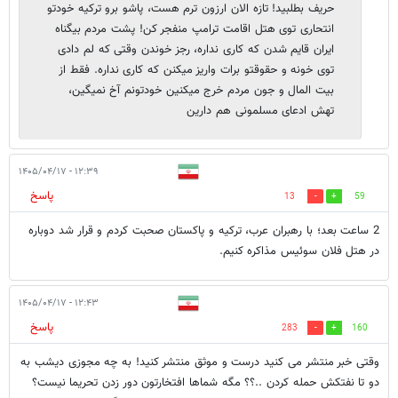
حریف بطلبید! تازه الان ارزون ترم هست، پاشو برو ترکیه خودتو
انتحاری توی هتل اقامت ترامپ منفجر کن! پشت مردم بیگناه
ایران قایم شدن که کاری نداره، رجز خوندن وقتی که لم دادی
توی خونه و حقوقتو برات واریز میکنن که کاری نداره. فقط از
بیت المال و جون مردم خرج میکنین خودتونم آخ نمیگین،
تهش ادعای مسلمونی هم دارین
۱۲:۳۹ - ۱۴۰۵/۰۴/۱۷
پاسخ
13
59
2 ساعت بعد؛ با رهبران عرب، ترکیه و پاکستان صحبت کردم و قرار شد دوباره
در هتل فلان سوئیس مذاکره کنیم.
۱۲:۴۳ - ۱۴۰۵/۰۴/۱۷
پاسخ
283
160
وقتی خبر منتشر می کنید درست و موثق منتشر کنید! به چه مجوزی دیشب به
دو تا نفتکش حمله کردن ..؟؟ مگه شماها افتخارتون دور زدن تحریما نیست؟