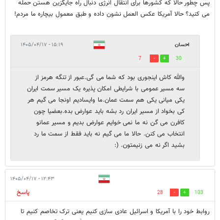
پس چطور حالا که کشورها برای انتقال انرژی دنبال راه جایگزین هستن حمله
می کنید؟ حالا آمریکا عکس العمل نشون داده و طبق معمول بیچاره ما مردم!
احسان
۱۵:۱۹ - ۱۴۰۵/۰۴/۱۷
7
30
والله کاش اینجوری بود که شما می گی.عبور از تنگه هرمز از
سه مسیر عمومی با شرایطی امکان پذیره یک مسیر سمت ایران
یکی میانی یکی هم سمت عمان.ما وایسادیم اونجا می گیم هر
کی بخواد از مسیر ایران رد بشه باید عوارض بده.بعضیا چون
کافرن می گن نه ما نمی خوایم عوارض بدیم و مسیر عمانو
انتخاب می کنن. حالا ما می گیم نه باید فقط از سمت ما رد
بشید اگر نه می زنیمتون. (:
۱۲:۴۳ - ۱۴۰۵/۰۴/۱۷
پاسخ
28
103
روابط خود را با آمریکا و اسرائیل عادی سازی کنیم یعنی ترک تخاصم کنیم تا