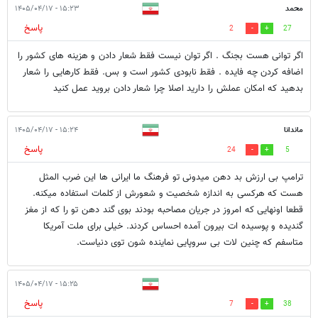
محمد
۱۵:۲۳ - ۱۴۰۵/۰۴/۱۷
پاسخ
2
27
اگر توانی هست بجنگ . اگر توان نیست فقط شعار دادن و هزینه های کشور را
اضافه کردن چه فایده . فقط نابودی کشور است و بس. فقط کارهایی را شعار
بدهید که امکان عملش را دارید اصلا چرا شعار دادن بروید عمل کنید
ماندانا
۱۵:۲۴ - ۱۴۰۵/۰۴/۱۷
پاسخ
24
5
ترامپ بی ارزش بد دهن میدونی تو فرهنگ ما ایرانی ها این ضرب المثل
هست که هرکسی به اندازه شخصیت و شعورش از کلمات استفاده میکنه.
قطعا اونهایی که امروز در جریان مصاحبه بودند بوی گند دهن تو را که از مغز
گندیده و پوسیده ات بیرون آمده احساس کردند. خیلی برای ملت آمریکا
متاسفم که چنین لات بی سروپایی نماینده شون توی دنیاست.
۱۵:۲۵ - ۱۴۰۵/۰۴/۱۷
پاسخ
7
38