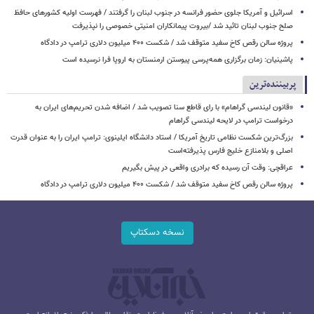
اسرائیل و آمریکا جلوی حضور فرانسه در جنوب لبنان را گرفتند / فهرست اولیه کشورهای حافظ
صلح جنوب لبنان تائید شد /بیروت پیمانکاران امنیتی خصوصی را نپذیرفت
پروژه سالن رقص کاخ سفید متوقف شد / شکست ۴۰۰ میلیون دلاری ترامپ در دادگاه
پاشینیان: زمان برگزاری همه‌پرسی پیوستن ارمنستان به اروپا فرا نرسیده است
پربیننده‌ترین
«قانون لیندسی گراهام» با رای قاطع سنا تصویب شد / اضافه شدن تحریم‌های ایران به
درخواست ترامپ در لایحه لیندسی گراهام
بزرگ‌ترین شکست نظامی تاریخ آمریکا / استاد دانشگاه ایلینوی: ترامپ ایران را به عنوان قدرت
اصلی و بلامنازع خلیج فارس پذیرفته‌است
عراقچی: وقت آن رسیده که برادری واقعی در پیش بگیریم
پروژه سالن رقص کاخ سفید متوقف شد / شکست ۴۰۰ میلیون دلاری ترامپ در دادگاه
نسخه دسکتاپ