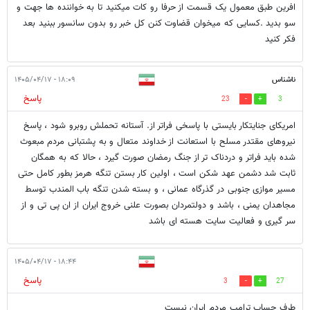
افرین طبق معمول یک قسمت از حرفا رو کات میکنید تا به خواننده ها جهت و
سو بدید .کسایی که میخوان قضاوت کنن کل خبر رو بدون سانسور ببنید بعد
فکر کنید
ناشناس
۱۸:۰۹ - ۱۴۰۵/۰۴/۱۷
پاسخ
23
3
امریکای جنایتکار بایستی با پاسخی فراتر از. آستانه تحملش روبرو شود ، پاسخ
نیرو‌های مقتدر مسلح با استعانت از خداوند متعال و به پشتبانی مردم مبعوث
شده باید فراتر و دردناک تر از جنگ رمضان صورت گیرد ، حالا که به همگان
ثابت شد دشمن عهد شکن است ، اولین کار بستن تنگه هرمز بطور کامل حتی
مسیر موازی جنوبی در گذرگاه عمانی ، و بسته شدن تنگه باب المندب توسط
مجاهدان یمنی ، باشد و دولتمردان بصورت علنی خروج ایران از ان پی تی و از
سر گیری و فعالیت سایت هسته ای باشد
۱۸:۴۴ - ۱۴۰۵/۰۴/۱۷
پاسخ
3
27
طرف حساب ترامپ مردم ایران نیست