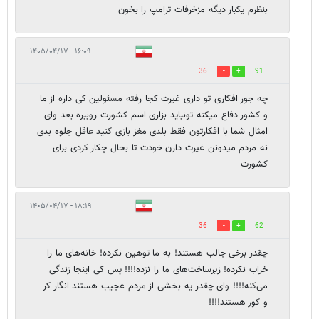
بنظرم یکبار دیگه مزخرفات ترامپ را بخون
۱۶:۰۹ - ۱۴۰۵/۰۴/۱۷
36
91
چه جور افکاری تو داری غیرت کجا رفته مسئولین کی داره از ما
و کشور دفاع میکنه تونباید بزاری اسم کشورت روببره بعد وای
امثال شما با افکارتون فقط بلدی مغز بازی کنید عاقل جلوه بدی
نه مردم میدونن غیرت دارن خودت تا بحال چکار کردی برای
کشورت
۱۸:۱۹ - ۱۴۰۵/۰۴/۱۷
36
62
چقدر برخی جالب هستند! به ما توهین نکرده! خانه‌های ما را
خراب نکرده! زیرساخت‌های ما را نزده!!!! پس کی اینجا زندگی
می‌کنه!!!! وای چقدر یه بخشی از مردم عجیب هستند انگار کر
و کور هستند!!!!