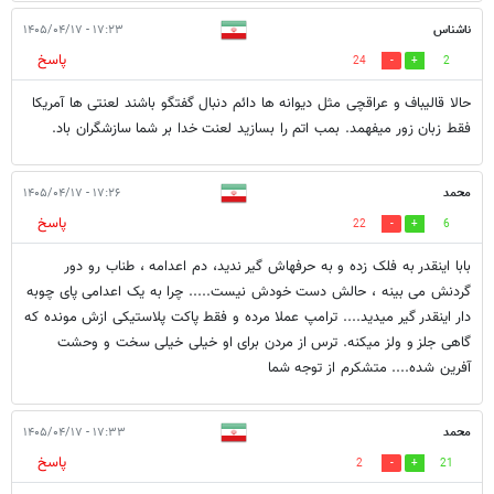
ناشناس
۱۷:۲۳ - ۱۴۰۵/۰۴/۱۷
پاسخ
24
2
حالا قالیباف و عراقچی مثل دیوانه ها دائم دنبال گفتگو باشند لعنتی ها آمریکا
فقط زبان زور میفهمد. بمب اتم را بسازید لعنت خدا بر شما سازشگران باد.
محمد
۱۷:۲۶ - ۱۴۰۵/۰۴/۱۷
پاسخ
22
6
بابا اینقدر به فلک زده و به حرفهاش گیر ندید، دم اعدامه ، طناب رو دور
گردنش می بینه ، حالش دست خودش نیست..... چرا به یک اعدامی پای چوبه
دار اینقدر گیر میدید.... ترامپ عملا مرده و فقط پاکت پلاستیکی ازش مونده که
گاهی جلز و ولز میکنه. ترس از مردن برای او خیلی خیلی سخت و وحشت
آفرین شده.... متشکرم از توجه شما
محمد
۱۷:۳۳ - ۱۴۰۵/۰۴/۱۷
پاسخ
2
21