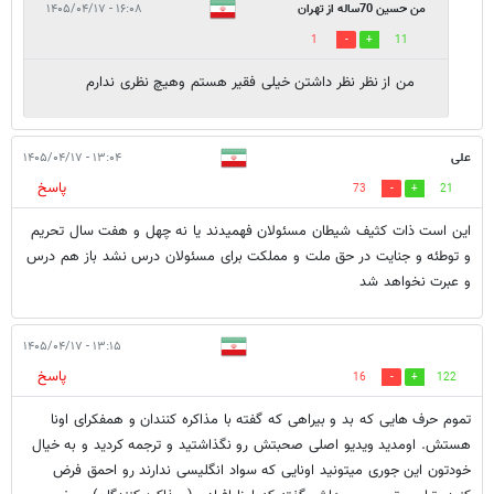
من حسین 70ساله از تهران
۱۶:۰۸ - ۱۴۰۵/۰۴/۱۷
1
11
من از نظر نظر داشتن خیلی فقیر هستم وهیچ نظری ندارم
علی
۱۳:۰۴ - ۱۴۰۵/۰۴/۱۷
پاسخ
73
21
این است ذات کثیف شیطان مسئولان فهمیدند یا نه چهل و هفت سال تحریم
و توطئه و جنایت در حق ملت و مملکت برای مسئولان درس نشد باز هم درس
و عبرت نخواهد شد
۱۳:۱۵ - ۱۴۰۵/۰۴/۱۷
پاسخ
16
122
تموم حرف هایی که بد و بیراهی که گفته با مذاکره کنندان و همفکرای اونا
هستش. اومدید ویدیو اصلی صحبتش رو نگذاشتید و ترجمه کردید و به خیال
خودتون این جوری میتونید اونایی که سواد انگلیسی ندارند رو احمق فرض