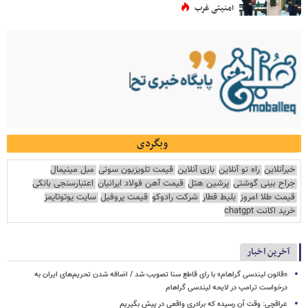
امنیتی غرب
وبگردی
خبرآنلاین
راه نو آنلاین
بازی آنلاین
قیمت تلویزیون سونی
مبل مینیمال
جراح بینی گوشتی
پرشین هتل
قیمت آهن فولاد ایرانیان
اعتبارسنجی بانکی
قیمت طلا امروز
بلیط قطار
شرکت رادوکو
قیمت پروفیل
سایت یوتوتایمز
خرید اکانت chatgpt
آخرین اخبار
«قانون لیندسی گراهام» با رای قاطع سنا تصویب شد / اضافه شدن تحریم‌های ایران به
درخواست ترامپ در لایحه لیندسی گراهام
عراقچی: وقت آن رسیده که برادری واقعی در پیش بگیریم