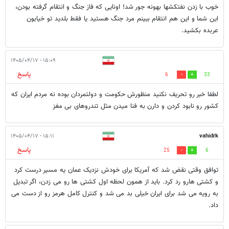
خوب با زدن نفتکشها بهونه جور شد! اونایی که فاز جنگ و انتقام گرفته بودن،
این شما و این هم انتقام ببینم مرد جنگ هستید یا فقط بلدید تو خیابون
عربده بکشید.
۱۵:۰۹ - ۱۴۰۵/۰۴/۱۷
پاسخ
6
33
لطفا خبر رو تحریف نکنید منظورش حکومت و دولتمردان بوده نه مردم ایران که
کشور رو نابود کردن و دارن به فنا میدن مثل تندروهای بی مغز
۱۵:۱۱ - ۱۴۰۵/۰۴/۱۷
vahidrk
پاسخ
25
6
توافق وقتی نقض شد که آمریکا برای خودش نزدیک عمان یه مسیر درست کرد
و کشتی هارو رد کرد. باید از همون لحظه اول کشتی ها رو می زدن، اگر تبدیل
به رویه می شد برای ایران خیلی بد می شد و کنترل کامل هرمز رو از دست می
داد.