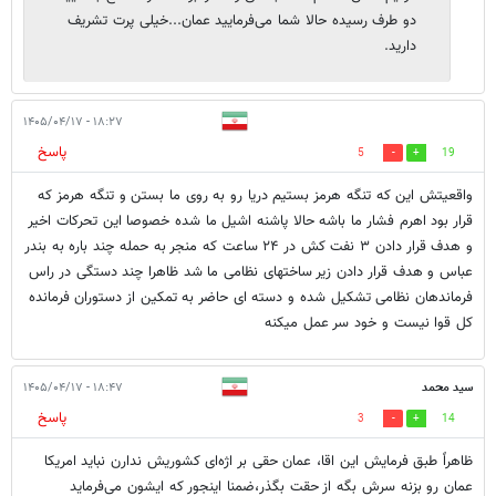
دو طرف رسیده حالا شما می‌فرمایید عمان...خیلی پرت تشریف
دارید.
۱۸:۲۷ - ۱۴۰۵/۰۴/۱۷
پاسخ
5
19
واقعیتش این که تنگه هرمز بستیم دریا رو به روی ما بستن و تنگه هرمز که
قرار بود اهرم فشار ما باشه حالا پاشنه اشیل ما شده خصوصا این تحرکات اخیر
و هدف قرار دادن ۳ نفت کش در ۲۴ ساعت که منجر به حمله چند باره به بندر
عباس و هدف قرار دادن زیر ساختهای نظامی ما شد ظاهرا چند دستگی در راس
فرماندهان نظامی تشکیل شده و دسته ای حاضر به تمکین از دستوران فرمانده
کل قوا نیست و خود سر عمل میکنه
سید محمد
۱۸:۴۷ - ۱۴۰۵/۰۴/۱۷
پاسخ
3
14
ظاهراً طبق فرمایش این اقا، عمان حقی بر اژه‌ای کشوریش ندارن نباید امریکا
عمان رو بزنه سرش بگه از حقت بگذر،ضمنا اینجور که ایشون می‌فرماید