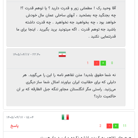
آقا وحید رک ! مطمئنی زور و قدرت دارید ؟ یا توهم قدرت ؟!
چه بجنگید چه بصلحید ، آبهای ساحلی عمان مال خودش
خواهد بود ، چه بخواهید جه نخواهید . چه قدرت داشته
باشید جه توهم قدرت . اگه میتونید برید بگیرید . اینجا برای ما
قدرتنمایی نکنید .
۲۲:۴۰ - ۱۴۰۵/۰۴/۱۷
1
0
نه شما حقوق بلدید! متن تفاهم نامه را این را می‌گوید. هر
دلیلی که برای حقانیت ایران بیاورند امثال شما ساز دیگری
می‌زنید. راستی مگر انگلستان مجاور تنگه جبل الطارقه که بر ان
حاکمیت دارد؟
۱۵:۰۴ - ۱۴۰۵/۰۴/۱۷
پاسخ
2
11
هیچ جای تفاهم به کریدور اشاره نکرده و این دروغ هست