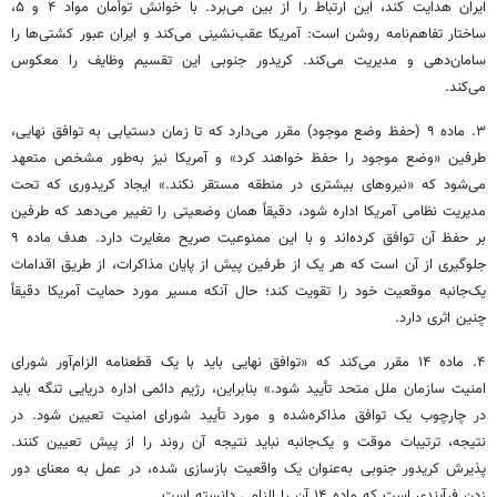
ایران هدایت کند، این ارتباط را از بین می‌برد. با خوانش توأمان مواد ۴ و ۵،
ساختار تفاهم‌نامه روشن است: آمریکا عقب‌نشینی می‌کند و ایران عبور کشتی‌ها را
سامان‌دهی و مدیریت می‌کند. کریدور جنوبی این تقسیم وظایف را معکوس
می‌کند.
۳. ماده ۹ (حفظ وضع موجود) مقرر می‌دارد که تا زمان دستیابی به توافق نهایی،
طرفین «وضع موجود را حفظ خواهند کرد» و آمریکا نیز به‌طور مشخص متعهد
می‌شود که «نیروهای بیشتری در منطقه مستقر نکند.» ایجاد کریدوری که تحت
مدیریت نظامی آمریکا اداره شود، دقیقاً همان وضعیتی را تغییر می‌دهد که طرفین
بر حفظ آن توافق کرده‌اند و با این ممنوعیت صریح مغایرت دارد. هدف ماده ۹
جلوگیری از آن است که هر یک از طرفین پیش از پایان مذاکرات، از طریق اقدامات
یک‌جانبه موقعیت خود را تقویت کند؛ حال آنکه مسیر مورد حمایت آمریکا دقیقاً
چنین اثری دارد.
۴. ماده ۱۴ مقرر می‌کند که «توافق نهایی باید با یک قطعنامه الزام‌آور شورای
امنیت سازمان ملل متحد تأیید شود.» بنابراین، رژیم دائمی اداره دریایی تنگه باید
در چارچوب یک توافق مذاکره‌شده و مورد تأیید شورای امنیت تعیین شود. در
نتیجه، ترتیبات موقت و یک‌جانبه نباید نتیجه آن روند را از پیش تعیین کنند.
پذیرش کریدور جنوبی به‌عنوان یک واقعیت بازسازی شده، در عمل به معنای دور
زدن فرآیندی است که ماده ۱۴ آن را الزامی دانسته است.