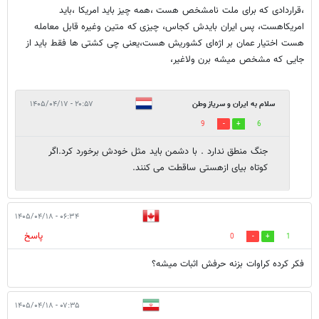
،قراردادی که برای ملت نامشخص هست ،همه چیز باید امریکا ،باید
امریکاهست، پس ایران بایدش کجاس، چیزی که متین وغیره قابل معامله
هست اختیار عمان بر اژه‌ای کشوریش هست،یعنی چی کشتی ها فقط باید از
جایی که مشخص میشه برن ولاغیر،
سلام به ایران و سریاز وطن
۲۰:۵۷ - ۱۴۰۵/۰۴/۱۷
9
6
جنگ منطق ندارد . با دشمن باید مثل خودش برخورد کرد.اگر
کوتاه بیای ازهستی ساقطت می کنند.
۰۶:۳۴ - ۱۴۰۵/۰۴/۱۸
پاسخ
0
1
فکر کرده کراوات بزنه حرفش اثبات میشه؟
۰۷:۳۵ - ۱۴۰۵/۰۴/۱۸