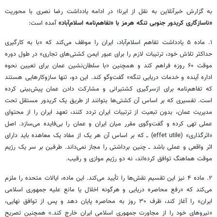
به گزارش خبرآنلاین به نقل از ایرنا؛ در ادامه یادداشت رضا نصری با محوریت
«ناسازگاری کریدور جنوبی تنگه هرمز با «تفاهم‌نامه اسلام‌آباد»
آمده است:
۱. ماده ۵ یادداشت تفاهم اسلام‌آباد، ایران را موظف می‌کند که «با به‌ کارگیری
حداکثر تلاش خود، ترتیبات لازم را برای عبور ایمن کشتی‌های تجاری» در طول دوره
موقت ۶۰ روزه فراهم کند و همچنین «با سلطان‌نشین عمان برای تعیین نحوه
اداره آینده و خدمات دریایی تنگه» گفت‌وگو کند. این دو، تنها سازوکارهایی هستند
که تفاهم‌نامه برای ازسرگیری کشتیرانی و مشارکت دادن عمان پیش‌بینی کرده
است. تفسیری که بر اساس آن کشتی‌ها بتوانند از طریق یک کریدور مستقل تحت
مدیریت عمان، بدون تبعیت از ترتیبات ایران تردد کنند، تعهد ایران را از محتوای
عملی تهی کرده و گفت‌وگوی مقرر میان ایران و عمان را بی‌فایده می‌سازد. اصل
«اثرگذاری» (effet utile) ــ که بر اساس آن هر یک از مفاد یک معاهده باید دارای
اثر واقعی و عملی باشد ــ چنین برداشتی را مجاز نمی‌داند. طرفین بر سر یک رژیم
موقت هماهنگ توافق کرده‌اند، نه دو رژیم موازی و رقیب.
۲. ماده ۴ نیز این تقسیم نقش‌ها را تأیید می‌کند. این ماده، ایالات متحده را ملزم
می‌کند که «رفع محاصره دریایی و هرگونه اخلال یا مانع علیه جمهوری اسلامی
ایران» را آغاز کند، ظرف ۳۰ روز به محاصره پایان دهد و پس از توافق نهایی،
«نیروهای خود را از مجاورت جمهوری اسلامی ایران خارج کند.» همچنین تصریح