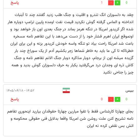
پاسخ
1
0
چقد به دلسوزان انگ تندرو و اقلیت و جنگ طلب زدید گفتند چند تا آبنبات
انداخته و الماس گرفته گوش نکردید قیمت نفت اومده پایین ترامپ دوباره هار
شده اگر کریدور امریکا در تنگه هرمز بماند در جنگ بعدی اون باز خواهد بود و
اونموقع ایران اهرم فشار خود را از دست می‌دهد با این تفاهم نامه مسخره
باعث شد امریکا راحت بیاد تو تنگه واسه خودش کریدور بزنه و این برای ایران
خطرناکه تا کی ما باید به خاطر شماها زجر بکشیم آدم از یک سوراخ چند بار
گزیده میشه اون از برجام، دوبار مذاکره دوبار جنگ الانم تفاهم نامه و جنگ
کاش ذره ای وجدان درد می‌گرفتید یکبار به حرف دلسوزان گوش بدید و همه
چیز را جناحی نکنید
ببیس
۱۴:۵۲ - ۱۴۰۵/۰۴/۱۸
پاسخ
0
0
بجای چهارتا کارشناس فقط با تقوا میارین چهارتا حقوقدان بیارید اینحوری تفاهم
نامه تشریح کنن ملت روشن شن امریکا واقعا بدلایل فنی حقوقی محکومه و
اتش بس نقض کرده نه ایران