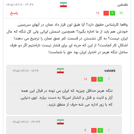
ناشناس
۱۳:۳۶ - ۱۴۰۵/۰۴/۱۷
پاسخ
16
30
واقعا کارشناس حقوق دارد؟ آیا طبق اون قرار داد عمان در آبهای سرزمینی
خودش هم باید از ما احازه بگیرد؟ همچنين اسمش ایرانی ولی کل تنگه که مال
ایران نیست؟ به گل نشستن در قسمت کم عمق عمان را ترجیح می دهند!
اشکال کار کجاست؟ از این که حربه ای برای فشار نیست ناراحتیم اگر دو طرف
ساحل تنگه هرمز در اختیار ایران بود حق با شماست!
۱۶:۲۹ - ۱۴۰۵/۰۴/۱۷
vahidrk
14
7
تنگه هرمز حداقل چیزیه که ایران می تونه در قبال این همه
آزار و اذیت و قتل و کشتار امریکا به دست بیاره. توی دنیایی
که با زور اداره می شه حرف از منطق نزنید.
۲۲:۳۴ - ۱۴۰۵/۰۴/۱۷
0
1