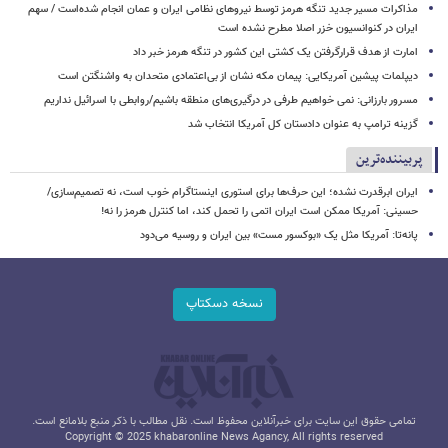
مذاکرات مسیر جدید تنگه هرمز توسط نیروهای نظامی ایران و عمان انجام شده‌است / سهم
ایران در کنوانسیون خزر اصلا مطرح نشده است
امارت از هدف قرارگرفتن یک کشتی این کشور در تنگه هرمز خبر داد
دیپلمات پیشین آمریکایی: پیمان مکه نشان از بی‌اعتمادی متحدان به واشنگتن است
مسرور بارزانی: نمی خواهیم طرفی در درگیری‌های منطقه باشیم/روابطی با اسرائیل نداریم
گزینه ترامپ به عنوان دادستان کل آمریکا انتخاب شد
پربیننده‌ترین
ایران ابرقدرت نشده؛ این حرف‌ها برای استوری اینستاگرام خوب است، نه تصمیم‌سازی/
حسینی: آمریکا ممکن است ایران اتمی را تحمل کند، اما کنترل هرمز را نه!
پانه‌تا: آمریکا مثل یک «بوکسور مست» بین ایران و روسیه می‌دود
نسخه دسکتاپ
تمامی حقوق این سایت برای خبرآنلاین محفوظ است. نقل مطالب با ذکر منبع بلامانع است.
Copyright © 2025 khabaronline News Agancy, All rights reserved