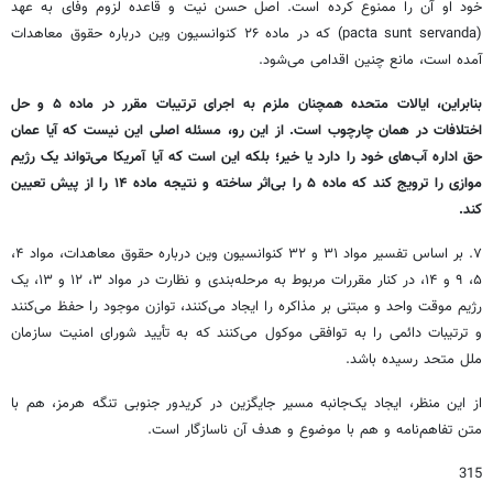
خود او آن را ممنوع کرده است. اصل حسن نیت و قاعده لزوم وفای به عهد
(pacta sunt servanda) که در ماده ۲۶ کنوانسیون وین درباره حقوق معاهدات
آمده است، مانع چنین اقدامی می‌شود.
بنابراین، ایالات متحده همچنان ملزم به اجرای ترتیبات مقرر در ماده ۵ و حل
اختلافات در همان چارچوب است. از این رو، مسئله اصلی این نیست که آیا عمان
حق اداره آب‌های خود را دارد یا خیر؛ بلکه این است که آیا آمریکا می‌تواند یک رژیم
موازی را ترویج کند که ماده ۵ را بی‌اثر ساخته و نتیجه ماده ۱۴ را از پیش تعیین
کند.
۷. بر اساس تفسیر مواد ۳۱ و ۳۲ کنوانسیون وین درباره حقوق معاهدات، مواد ۴،
۵، ۹ و ۱۴، در کنار مقررات مربوط به مرحله‌بندی و نظارت در مواد ۳، ۱۲ و ۱۳، یک
رژیم موقت واحد و مبتنی بر مذاکره را ایجاد می‌کنند، توازن موجود را حفظ می‌کنند
و ترتیبات دائمی را به توافقی موکول می‌کنند که به تأیید شورای امنیت سازمان
ملل متحد رسیده باشد.
از این منظر، ایجاد یک‌جانبه مسیر جایگزین در کریدور جنوبی تنگه هرمز، هم با
متن تفاهم‌نامه و هم با موضوع و هدف آن ناسازگار است.
315