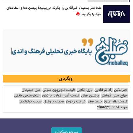
شما نظر بدهید/ خبرآنلاین را چگونه می‌بینید؟ پیشنهادها و انتقادهای
خود را بگویید
وبگردی
خبرآنلاین
راه نو آنلاین
بازی آنلاین
قیمت تلویزیون سونی
مبل مینیمال
جراح بینی گوشتی
پرشین هتل
قیمت آهن فولاد ایرانیان
اعتبارسنجی بانکی
قیمت طلا امروز
بلیط قطار
شرکت رادوکو
قیمت پروفیل
سایت یوتوتایمز
خرید اکانت chatgpt
نسخه دسکتاپ