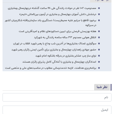
مصدومیت ۱۰۲ نفر در حوادث رانندگی طی ۴۸ ساعت گذشته درچهارمحال وبختیاری
درخشش دانش آموزان چهارمحال و بختیاری در آزمون بین‌المللی «تیمز»
برخورد قاطع با جرایم علیه محیط‌زیست/ دستگیری باند سازمان‌یافته شکارچیان کشور
در سبزکوه
هفته بهزیستی فرصتی برای تبیین دستاوردهای نظام و امیدآفرینی است
انتقال هوایی مصدوم ۳۳ ساله سانحه رانندگی به شهرکرد
سوگواری غمناک بختیاری‌ها در آخرین شب وداع با رهبر شهید انقلاب در تهران
حضور جهادی راهداران چهارمحال و بختیاری برای تأمین ایمنی زائران رهبر شهید
نوای ساز چپ عشایر بختیاری در بدرقه باشکوه امام شهید
امدادگران چهارمحال و بختیاری با آمادگی کامل پذیرای زائران هستند
برنامه‌ریزی هدفمند، لازمه خدمت‌رسانی مطلوب در مناسبت‌های ملی و مذهبی است
نظر شما