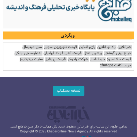
وبگردی
خبرآنلاین
راه نو آنلاین
بازی آنلاین
قیمت تلویزیون سونی
مبل مینیمال
جراح بینی گوشتی
پرشین هتل
قیمت آهن فولاد ایرانیان
اعتبارسنجی بانکی
قیمت طلا امروز
بلیط قطار
شرکت رادوکو
قیمت پروفیل
سایت یوتوتایمز
خرید اکانت chatgpt
نسخه دسکتاپ
تمامی حقوق این سایت برای خبرآنلاین محفوظ است. نقل مطالب با ذکر منبع بلامانع است.
Copyright © 2025 khabaronline News Agancy, All rights reserved