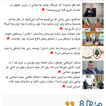
شما نظر بدهید/ اگر خبرنگار بودید چه سوالی از رئیس جمهور در
نشست خبری فردا می‌پرسیدید؟
ابوالفتح: حتی زمانی که می‌گوییم مذاکره نمی‌کنیم، در حال مذاکره
هستیم/ برجام برای ایران معجزه بود/ چون برجام به سود ایران بود آمریکا
از آن خارج شد
نماز جماعت سران ترکیه، عربستان و پاکستان + عکس / بن‌سلمان، شهباز
شریف و اردوغان پس از امضای پیمان دفاع مشترک نماز خواندند
راز دشمنی وزیرخارجه لبنان با ایران / یوسف رجی چه ارتباطی با حزب
نزدیک به اسرائیل دارد؟
سناتور آمریکایی خواهان ارسال اسلحه برای شورش در ایران شد / تد
کروز: فرقی نمی‌کند پسر شاه روی کار بیاید یا مریم رجوی، هر کسی جز
جمهوری اسلامی
«پیمان مکه» و آرایش جدید منطقه / ائتلاف نظامی جدید اسلامی چه
پیامی برای تهران دارد؟ / مثلث ریاض، آنکارا و اسلام‌آباد علیه خلاء
امنیتی غرب