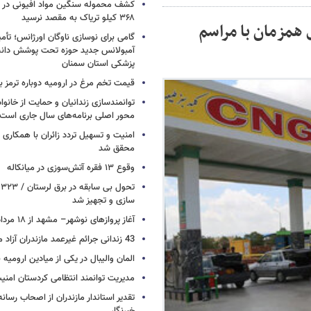
کشف محموله سنگین مواد افیونی در د
۳۶۸ کیلو تریاک به مقصد نرسید
اسان رضوی همزمان با مراسم
آمبولانس جدید حوزه تحت پوشش دانش
پزشکی استان سمنان
قیمت تخم مرغ در ارومیه دوباره ترمز بر
توانمندسازی زندانیان و حمایت از خانواد
محور اصلی برنامه‌های سال جاری است
امنیت و تسهیل تردد زائران با همکاری 
محقق شد
وقوع ۱۳ فقره آتش‌سوزی در میانکاله
ت
سازی و تجهیز شد
آغاز پروازهای نوشهر– مشهد از ۱۸ مرداد
43 زندانی جرائم غیرعمد مازندران آزاد می شوند
المان والیبال در یکی از میادین ارومی
مدیریت توانمند انتظامی کردستان امن
تقدیر استاندار مازندران از اصحاب رسان