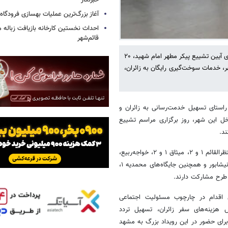
خبرنگار
آغاز بزرگ‌ترین عملیات بهسازی فرودگا
احداث نخستین کارخانه بازیافت زباله ما
قائم‌شهر
رئیس انجمن جایگاه‌داران سوخت CNG خراسان رضوی گفت: همزمان با برگزاری آیین تشییع پیکر مطهر امام شهید، ۲۰
 کلان‌شهر، خدمات سوخت‌گیری رایگان به زائران،
 راستای تسهیل خدمت‌رسانی به زائران و
تهی به مشهد و داخل این شهر، روز برگزاری مراسم تشییع
د.
وی افزود: جایگاه‌های آقایی در چناران، اتوبوسرانی نیشابور، فاطمی ملک‌آباد، منتظرالقائم ۱ و ۲، میثاق ۱ و ۲، خواجه‌ربیع،
عسکریه، مشایخی، قطار شهری ۱ و ۲، گلبهار، جایگاه ۱۵۹ ابتدای جاده مشهد–نیشابور و همچنین جایگاه‌های محمدیه ۱،
با بیان اینکه این اقدام در چارچوب مسئولیت اجتماعی
 هزینه‌های سفر زائران، تسهیل تردد
برای حضور در این رویداد بزرگ به مشهد