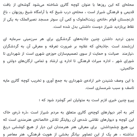
محله‌ای که این روزها با عنوان کوچه گالری شناخته می‌شود گوشه‌ای از بافت
قدیمی و فرهنگی شیراز است ، محله‌ی درب شیخ که با آرامگاه شیخ روزبهان ، باغ
نارنجستان قوام ،خانه‌ی زینت‌الملوک و کمی آن سوتر مسجد نصیرالملک به یکی از
نقاط پربازدید شیراز دوست داشتنی بدل شده است.
بدون تردید داشتن چنین جاذبه‌های گردشگری برای هر سرزمینی سرمایه ای
ارزشمند است .جاذبه‌ای که علاوه بر ضرورت تعرفه و معرفی آن به گردشگران
،نیازمند صیانت و حمایت از سوی تصمیم‌سازان حوزه‌ی شهری است از شهرداری تا
شورای شهر ، اداره میراث فرهنگی تا اداره ی ارشاد و تمامی ارگان‌های دولتی و
حاکمیتی.
با این وصف شنیدن خبر اراده‌ی شهرداری به جمع آوری و تخریب کوچه گالری مایه
تاسف و سبب شرمساری است.
پیرو چنین خبری لازم است به متولیان امر گوشزد شود که ؛
آجر به آجر دیوارهای کوچه‌ی گالری متعلق به مردم شیراز است ،ذره ذره‌ی خاک
این کوچه و دیوارهای نقاشی شده‌ی آن روایتگر تلاش خالصانه‌ی هنرمندی است که
بی هیچ چشم‌داشتی برای معرفی هنرِ هنرمندان این دیار از هیچ کوششی دریغ
نداشته ، هر یک از این تصاویر بیانگر بخشی از هویت فرهنگی، هنر معاصر و