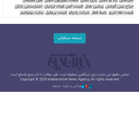
خبرآنلاین
راه نو آنلاین
بازی آنلاین
قیمت تلویزیون سونی
مبل مینیمال
جراح بینی گوشتی
پرشین هتل
قیمت آهن فولاد ایرانیان
اعتبارسنجی بانکی
قیمت طلا امروز
بلیط قطار
شرکت رادوکو
قیمت پروفیل
سایت یوتوتایمز
نسخه دسکتاپ
تمامی حقوق این سایت برای خبرآنلاین محفوظ است. نقل مطالب با ذکر منبع بلامانع است.
Copyright © 2025 khabaronline News Agancy, All rights reserved
طراحی و تولید: نستوه