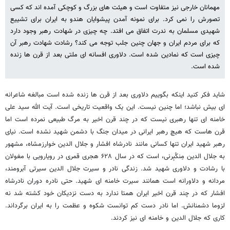
مهمانان خارجی نیز متفاوت است و هیئت های بزرگ و کوچکی آمده اند که کسی
تصورش را نمی کرد. برای نمونه آمدن پیشوایان هندو به ایران برای تشییع
شهیدی مسلمان به ندرت اتفاق می افتد. چه چیزی در شهادت رهبر وجود دارد
که برای مردم ایران و جهان چنین جلب توجه می کند؟ رشادت شهادت رهبر آن
چیزی است که نمادین شده است. دلاوری افسانه ای ملتی بعد از قرن ها زنده
شده است.
شاید فکر کنید اینکه بگوییم دلاوری بعد از قرن ها زنده شده است مبالغه شاعرانه
ای بیش نباشد؛ اما چنین نیست. این یک واقعیت تاریخی است. آیت الله سید علی
خامنه ای تنها رهبری نیست که در چند قرن اخیر به مرگ طبیعی نمرده است اما
قرن هاست که هیچ رهبر ایرانی در میدان جنگ با دشمن شهید نشده است. نیای
رهبر شهید ایران تنها کسانی مانند نادرشاه افشار و جلال الدین خوارزمشاه، مشهور
به جلال الدین مِنکُبِرنی، است که در سال ۶۲۸ هجری قمری در رویارویی با مغولان
با رشادت و دلاوری شهید شد. زندگی نادر و سیرت جلال الدین سیرتی آبرومند،
مردانه و دلاورانه است همانند سیرت خامنه ای شهید. حتی نادره دوران نادرشاه
افشار که در چند قرن اخیر ایران همتا ندارد به دست نزدیکان خود کشته شد نه
لزوما دشمنانش. اما نادر دست کم توانست شکوه و عظمت را به ایران برگرداند.
کاری که جلال الدین و خامنه ای نیز کردند.