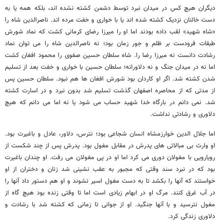
دیگران هیچ کس در میدان نبرد توسط دشمن کشته نشده اند، بلکه همه یا به
دست خائنان نزدیک کشته شده اند یا با خواری و خفت مرده اند. ناصرالدین شاه را
«شاه شهید» لقب داده بودند اما او را میرزا رضای کرمانی کشت که نماد شورش
طبقات فرودست بر ظلم و جور زمان بود؛ نه ناصرالدین شاه را می توان نماد
رشادت دانست نه میرزا رضا را. شاه سلطان حسین صفوی را محمود افغان کشت
اما نه در میدان جنگ و نه دلاورانه؛ سلطان حسین با خواری و خفت بعد از تسلیم
شدن کشته شد. اگر او کاردان بود شورش افغان ها هم نبود. سلطان حسین پس
از مدتی که از محاصره اصفهان گذشت تسلیم شد بدون نبرد و در اسارت کشته
شد. نمی دانم در بارگاه خدا شهید حساب می شود یا نه اما می دانم که هیچ
دلاوری و رشادتی نداشت.
اما جلال الدین خوارزمشاه انسان شجاعی بود؛ نترس، دلاور، عادل و باغیرت بود.
او وارث بی مبالاتی های پدرش در مقابل مغول بود. پدرش پس از چند شکست از
رویارویی با مغولان دوری می کرد اما او در پی مغولان می رفت. او چندان باغیرت
بود که در نبرد سند وقتی که مجبور به عقب نشینی شد زنان و دختران از او
خواستند که آنها را بکشد تا به دست مغول اسیر نشوند و او هم دستور داد آنها را
در آب غرق کنند. مرگ او در ابهام زیادی است اما تا وقتی زنده بود هیچ گاه از
مغول نترسید و با آنها جنگید. او از جوانی تا زمانی که کشته شد با رشادت و
دلاوری زندگی کرد.