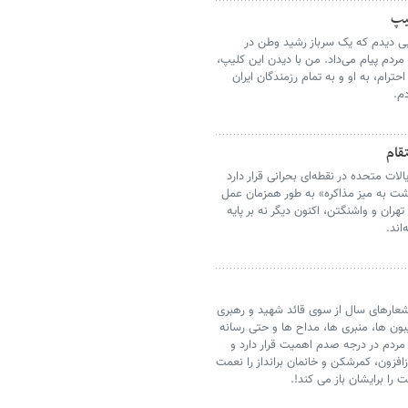
یپ
پی دیدم که یک سرباز رشید وطن در
ردم پیام می‌داد. من با دیدن این کلیپ،
ترام، به او و به تمام رزمندگان ایران
م.
قام
لات متحده در نقطه‌ای بحرانی قرار دارد
گشت به میز مذاکره» به طور همزمان عمل
هران و واشنگتن، اکنون دیگر نه بر پایه
اند.
عارهای سال از سوی قائد شهید و رهبری
بون ها، منبری ها، مداح ها و حتی رسانه
مردم در درجه صدم اهمیت قرار دارد و
فزون، کمرشکن و خانمان برانداز را نعمت
 را برایشان باز می کند!.