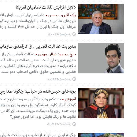
دلایل افزایش تلفات نظامیان آمریکا
پاک آئین، محسن
علیرغم پنهان‌کاری سازمان‌یافت
نیروهای نظامی در جنگ با ایران،اسناد جدید پنتاگ
مرحله اول جنگ با ایران را حداقل ۴۰۰ کشته و زخمی و ۱۷ مورد جراحت جدی می داند.
۱۴۰۵-۰۵-۰۸ ۱۱:۰۰
مدیریت عدالت قضایی ، از کارآمدی سازمانی
حاج محمود عطار، مهدی
عدالت قضایی یکی از م
حقوق شهروندان است. تحقق عدالت در نظام قضایی 
بلکه نیازمند مدیریت صحیح فرآیندهای قضایی، منا
قضایی و تضمین حقوق دفاعی اصحاب دعواست.
۱۴۰۵-۰۵-۰۸ ۱۰:۵۴
بچه‌های حبس‌شده در حباب؛ چگونه مدارسِ 
آموزش
به عکس‌های یادگاری مدرسه‌های چند ده
کودکِ کارگرِ کارخانه، شاگردِ اولِ درس‌خوان و بچ
بود، همه روی یک نیمکت می‌نشستند. آن کلاس‌ها
تفاوت‌ها و رنگ‌هایش بود. اما امروز چطور؟
۱۴۰۵-۰۵-۰۸ ۰۹:۰۷
چگونه ایران می تواند از تخریب زیررساخت هایش 