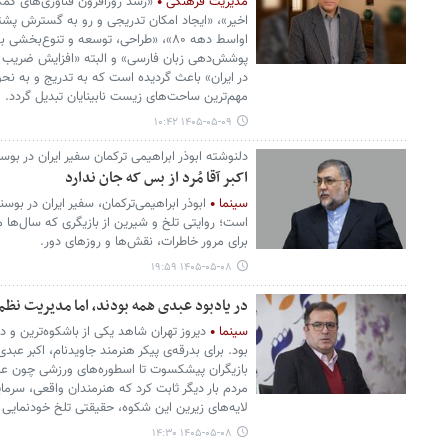
مدیریت فرهنگی
«رشد روزافزون فناوری‌‏های کمک
اخیر»، «ایجاد امکان تدریجی و رو به گسترش پشتیبا
اواسط دهه ۸۰»، «طراحی، توسعه و تنوع‌‏بخ
پوشش‌‏دهی زبان فارسی» و البته «افزایش ضریب دست
در ایران» باعث گردیده است که به‏ تدریج و به ‏ن
مهم‌‏ترین ساحت‏‌های زیست نابینایان تبدیل گردد.
۱۴۰۵-۰۵-۰۹ ۱۰:۴۲
دلنوشته ابوذر ابراهیمی ترکمان سفیر ایران در بوسن
اکبر آقا مُرد از بس که جان ندارد
سینما
ابوذر ابراهیمی‌ترکمان، سفیر ایران در بو
است؛ روایتی تلخ و شیرین از بازیگری که سال‌ها مر
برای مرور خاطرات، نقش‌ها و روزهای دور.
۱۴۰۵-۰۵-۰۸ ۱۹:۵۹
در یادبود عبدی همه بودند، اما مدیریت نظم
سینما
دیروز تهران شاهد یکی از باشکوه‌ترین و 
بود. برای بدرقه‌ی پیکر هنرمند جاویدنام، اکبر عبدی
بازیگران پیشکسوت تا اسطوره‌های ورزشی چون علی
مردم بار دیگر ثابت کرد که هنرمندان واقعی، سرمای
لایه‌های زیرین این شکوه، حقیقتی تلخ خودنمایی
۱۴۰۵-۰۵-۰۸ ۱۴:۳۰