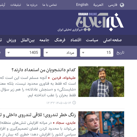
فارسی
العربية
English
تماس با ما
درباره ما
تبلیغات
آرشی
صفحه اصلی
سیاست
اقتصاد
فرهنگ
جامعه
بین‌الملل
ورزش
تا
تاریخ
ف
15
مرداد
1405
کدام دانشجویان من استعداد دارند؟
علیخواه، فردین
آنچه مسلم است این است که 
است که فقط به فناوری محدود نیست، بلکه معنای
«شایستگی» و «سنجش عادلانه» را هم زیر سؤال می‌ب
فقط بحران را عقب انداخته ایم.
۱۴۰۵-۰۵-۱۴ ۱۲:۳۲
زنگ خطر تندروی؛ تلاقی تندروی داخلی و ت
عابدی، سجاد
در میانه افزایش تنش‌های منطقه‌ا
می‌تواند با محدود کردن فضای تصمیم‌گیری و افزا
سیاسی کشور را افزایش دهد؛ خطری که بیش از ه