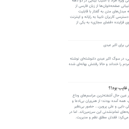
ی ویژه افراد با آسیب بینایی در دو دهه
نی صفحه‌‏خوان‌‏ها از زبان فارسی از
شی به مبدل‌‏های متن به گفتار با قابلیت
رسی کاربران نابینا به رایانه و اینترنت
حوی فزاینده «فضای مجازی» به یکی از
ی برای اکبر عبدی
سنی، در سوگ اکبر عبدی دلنوشته‌ای نوشته
دم را خنداند و حالا رفتنش بهانه‌ای شده
 غایب بود!؟
در عین حال آشفته‌ترین مراسم‌های وداع
، همه آمده بودند؛ از هنروران بی‌ادعا و
 دایی و علی پروین... حضور بی‌نظیر
ه‌های تمام‌نشدنی این سرزمین‌اند. اما در
 می‌کرد: فقدان مطلق نظم و مدیریت.