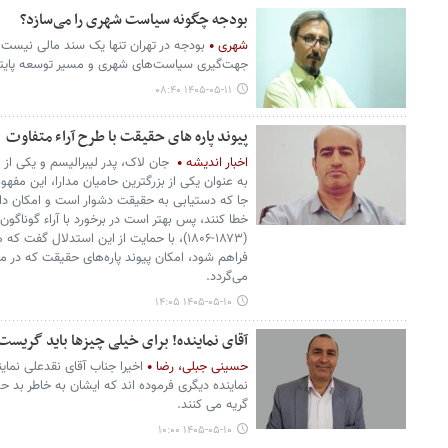
بودجه چگونه سیاست شهری را می‌سازد؟
شهری
بودجه در تهران تنها یک سند مالی نیست، 
جهت‌گیری سیاست‌های شهری و مسیر توسعه پایتخ
۱۴۰۵-۰۵-۱۱ ۰۸:۴۰
پیوند پاره های حقیقت با طرح آراء متفاوت
اخبار اندیشه
جان لاک، پدر لیبرالیسم و یکی از م
به عنوان یکی از بزرگترین حامیان مدارا، این مفهو
جا که دستیابی به حقیقت دشوار است و امکان دار
خطا کنند، پس بهتر است در برخورد با آراء گوناگو
(۱۸۷۳-۱۸۰۶)، با حمایت از این استدلال گف
فراهم شود، امکان پیوند پاره‌های حقیقت که در 
می‌گردد.
۱۴۰۵-۰۵-۱۰ ۱۴:۰۵
آقای نماینده! برای خیلی چیزها باید گریست
حسینی جبلی، رضا
اخیرا جناب آقای نقدعلی نما
نماینده دیگری فرموده اند که ایشان به خاطر بد 
گریه می کنند.
۱۴۰۵-۰۵-۱۰ ۱۰:۰۰