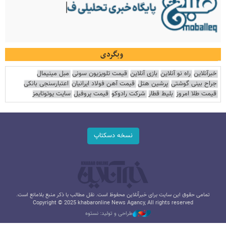
وبگردی
خبرآنلاین
راه نو آنلاین
بازی آنلاین
قیمت تلویزیون سونی
مبل مینیمال
جراح بینی گوشتی
پرشین هتل
قیمت آهن فولاد ایرانیان
اعتبارسنجی بانکی
قیمت طلا امروز
بلیط قطار
شرکت رادوکو
قیمت پروفیل
سایت یوتوتایمز
نسخه دسکتاپ
تمامی حقوق این سایت برای خبرآنلاین محفوظ است. نقل مطالب با ذکر منبع بلامانع است.
Copyright © 2025 khabaronline News Agancy, All rights reserved
طراحی و تولید: نستوه