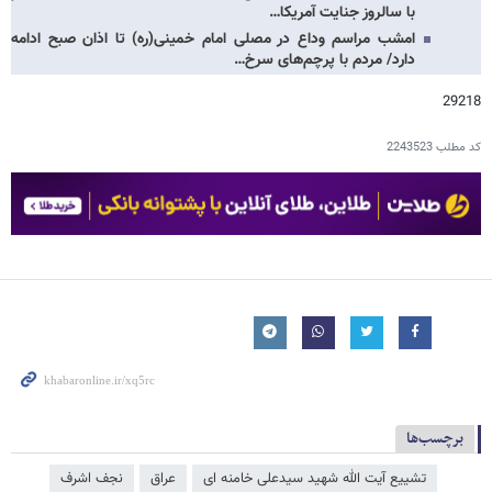
با سالروز جنایت آمریکا…
امشب مراسم وداع در مصلی امام خمینی(ره) تا اذان صبح ادامه
دارد/ مردم با پرچم‌های سرخ…
29218
کد مطلب
2243523
برچسب‌ها
تشییع آیت الله شهید سیدعلی خامنه ای
عراق
نجف اشرف