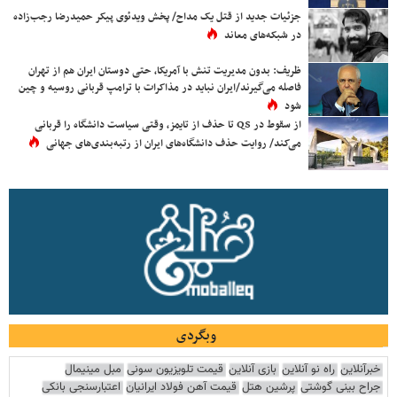
جزئیات جدید از قتل یک مداح/ پخش ویدئوی پیکر حمیدرضا رجب‌زاده
در شبکه‌های معاند
ظریف: بدون مدیریت تنش با آمریکا، حتی دوستان ایران هم از تهران
فاصله می‌گیرند/ایران نباید در مذاکرات با ترامپ قربانی روسیه و چین
شود
از سقوط در QS تا حذف از تایمز، وقتی سیاست دانشگاه را قربانی
می‌کند/ روایت حذف دانشگاه‌های ایران از رتبه‌بندی‌های جهانی
وبگردی
خبرآنلاین
راه نو آنلاین
بازی آنلاین
قیمت تلویزیون سونی
مبل مینیمال
جراح بینی گوشتی
پرشین هتل
قیمت آهن فولاد ایرانیان
اعتبارسنجی بانکی