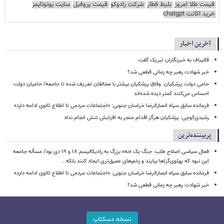
قیمت طلا امروز
بلیط قطار
شرکت رادوکو
قیمت پروفیل
سایت یوتوتایمز
خرید اکانت chatgpt
آخرین اخبار
قالیباف به خبرنگاران تبریک گفت
خبر شهادت رهبر چه زمانی قطعی شد؟
حامی دولت پزشکیان: وفاق پزشکیان بیشتر با مخالفان تعریف شده تا جامعه/ حامیان دولت
احساس می‌کنند کمتر دیده شده‌اند
فرمانده سابق سپاه انصارالرضا خراسان جنوبی: «اجتماعات مردمی تا اطلاع ثانوی ادامه دارد»
رشیدی‌کوچی: پزشکیان هرگز اقدام منجر به افزایش تنش انجام نداد
پربیننده‌ترین
فعال سیاسی اصلاح طلب: جنگ یک «نه» بزرگ به رادیکالیسم ۱۸ و ۱۹ دی بود/ مسأله جامعه
این نبود که پهلوی‌گراها بیایند و زخم‌های عمیق‌تری ایجاد کنند بلکه...
فرمانده سابق سپاه انصارالرضا خراسان جنوبی: «اجتماعات مردمی تا اطلاع ثانوی ادامه دارد»
خبر شهادت رهبر چه زمانی قطعی شد؟
نسخه دسکتاپ