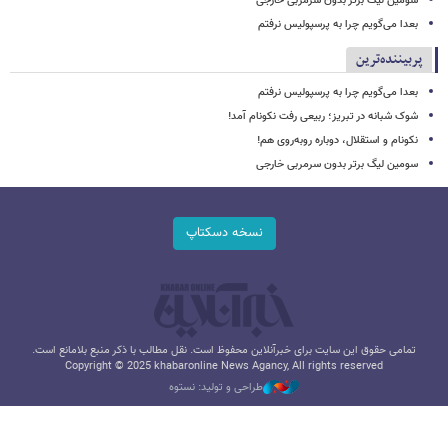
سومین لیگ برتر بدون سرمربی خارجی
بعدا می‌گویم چرا به پرسپولیس نرفتم
پربیننده‌ترین
بعدا می‌گویم چرا به پرسپولیس نرفتم
شوک شبانه در تبریز؛ ربیعی رفت نکونام آمد!
نکونام و استقلال، دوباره روبه‌روی هم!
سومین لیگ برتر بدون سرمربی خارجی
نسخه دسکتاپ
تمامی حقوق این سایت برای خبرآنلاین محفوظ است. نقل مطالب با ذکر منبع بلامانع است.
Copyright © 2025 khabaronline News Agancy, All rights reserved
طراحی و تولید: نستوه