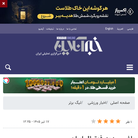
×
فارسی
العربية
English
تماس با ما
درباره ما
تبلیغات
آرشیو
یکشنبه ۱۸ مرداد ۱۴۰۵
صفحه اصلی
اخبار ورزشی
لیگ برتر
۱۷ تیر ۱۴۰۵ - ۱۲:۲۵
۱ نفر