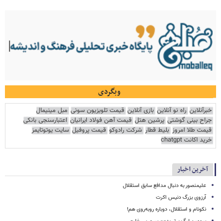
وبگردی
خبرآنلاین
راه نو آنلاین
بازی آنلاین
قیمت تلویزیون سونی
مبل مینیمال
جراح بینی گوشتی
پرشین هتل
قیمت آهن فولاد ایرانیان
اعتبارسنجی بانکی
قیمت طلا امروز
بلیط قطار
شرکت رادوکو
قیمت پروفیل
سایت یوتوتایمز
خرید اکانت chatgpt
آخرین اخبار
علیمنصور به دنبال مدافع سابق استقلال
آرزوی بزرگ دنیس اکرت
نکونام و استقلال، دوباره روبه‌روی هم!