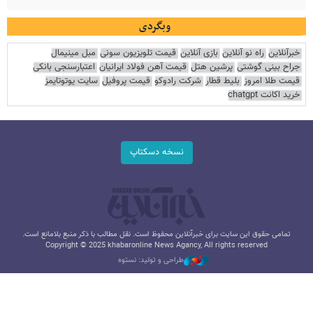
وبگردی
خبرآنلاین
راه نو آنلاین
بازی آنلاین
قیمت تلویزیون سونی
مبل مینیمال
جراح بینی گوشتی
پرشین هتل
قیمت آهن فولاد ایرانیان
اعتبارسنجی بانکی
قیمت طلا امروز
بلیط قطار
شرکت رادوکو
قیمت پروفیل
سایت یوتوتایمز
خرید اکانت chatgpt
نسخه دسکتاپ
تمامی حقوق این سایت برای خبرآنلاین محفوظ است. نقل مطالب با ذکر منبع بلامانع است.
Copyright © 2025 khabaronline News Agancy, All rights reserved
طراحی و تولید: نستوه