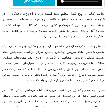
باتخفیف بخر
مطالب کتاب در پنج فصل تنظیم شده‌ است: «زن و ازدواج»، «جایگاه زن در
خانواده»، «اهمیت خانواده»، «حقوق و وظایف زن و شوهر در خانواده» و «محبت و
عواطف همسران». این تقسیم‌بندی نشان می‌دهد که کتاب از مرحله تشکیل
خانواده آغاز می‌کند، سپس به نقش اعضای خانواده می‌پردازد و در ادامه، روابط
اخلاقی و عاطفی میان زن و شوهر را بررسی می‌کند.
نخستین فصل کتاب به ازدواج اختصاص دارد. در این بخش، ازدواج نه صرفاً یک
انتخاب شخصی، بلکه ضرورتی اجتماعی و دینی معرفی می‌شود. موضوعاتی مانند
اهمیت تشکیل خانواده، مخالفت با تأخیر در ازدواج، نقد مهریه‌های سنگین،
مخالفت با تشریفات پرهزینه، تأکید بر ساده‌زیستی و معیارهای انتخاب همسر،
بخش عمده مطالب این فصل را تشکیل می‌دهد. کتاب با استناد به بیانات رهبر
شهید انقلاب، ازدواج را عاملی برای آرامش، رشد اخلاقی و پایداری جامعه معرفی
می‌کند و بر کاهش موانع اقتصادی و فرهنگی ازدواج تأکید دارد.
فصل دوم به جایگاه زن در خانواده می‌پردازد؛ شاید مهم‌ترین بخش کتاب نیز
همین فصل باشد. در این قسمت، زن محور عواطف خانواده، حافظ کانون خانواده
و مهم‌ترین عامل تربیت نسل آینده معرفی می‌شود. کتاب نقش مادری و همسری