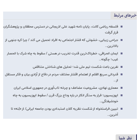
خبرهای مرتبط
فلسفه ریاضی کانت، پایان نامه شهید علی لاریجانی در دسترس محققان و پژوهشگران
قرار گرفت
جراحی زیبایی، خشونتی که فشار اجتماعی به افراد تحمیل می کند / چرا کره جنوبی از
بالاترین…
ایمان انحرافی، خطرناک‌ترین قدرت تخریب در هستی / سقوط به چاه شرک با انحصار
غیب؛ چگونه…
نفرین باعث شکست تیم ملی شد؛ تحلیل های شناختی متناقض
قدردانی سریع القلم از اهتمام اقشار مختلف مردم در دفاع از آزادی بیان و فکر مستقل
از…
معماری نهادی، مشروعیت مضاعف و چرخه تاب‌آوری در جمهوری اسلامی ایران
اپوزیسیون؛ فرار به سنگر انکار در باره وداع بزرگ قرن / سقوط اپوزیسیون به چاه
خودشیفتگی…
تبیین فراستخواه از شکست نظریه کلان استبدادی بودن جامعه ایرانی/ از «بُنه» تا
آخرین…
نظر شما