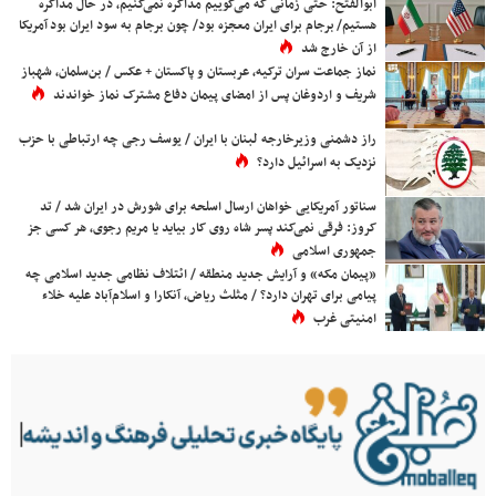
ابوالفتح: حتی زمانی که می‌گوییم مذاکره نمی‌کنیم، در حال مذاکره
هستیم/ برجام برای ایران معجزه بود/ چون برجام به سود ایران بود آمریکا
از آن خارج شد
نماز جماعت سران ترکیه، عربستان و پاکستان + عکس / بن‌سلمان، شهباز
شریف و اردوغان پس از امضای پیمان دفاع مشترک نماز خواندند
راز دشمنی وزیرخارجه لبنان با ایران / یوسف رجی چه ارتباطی با حزب
نزدیک به اسرائیل دارد؟
سناتور آمریکایی خواهان ارسال اسلحه برای شورش در ایران شد / تد
کروز: فرقی نمی‌کند پسر شاه روی کار بیاید یا مریم رجوی، هر کسی جز
جمهوری اسلامی
«پیمان مکه» و آرایش جدید منطقه / ائتلاف نظامی جدید اسلامی چه
پیامی برای تهران دارد؟ / مثلث ریاض، آنکارا و اسلام‌آباد علیه خلاء
امنیتی غرب