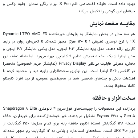
بهبود داده است. جایگاه اختصاصی قلم S Pen نیز با رنگی متمایز، جلوه لوکس و
حرفه‌ای این گوشی را تکمیل می‌کند.
مقایسه صفحه نمایش
هر سه مدل در بخش نمایشگر به پنل‌های خیره‌کننده Dynamic LTPO AMOLED
۲X با نرخ نوسازی تطبیقی ۱ تا ۱۲۰ هرتز مجهز شده‌اند تا تجربه‌ای روان در رابط
کاربری ارائه دهند. مدل پایه نمایشگر ۶.۳ اینچی، مدل پلاس نمایشگر ۶.۷ اینچی و
مدل اولترا از یک صفحه نمایش عظیم ۶.۹ اینچی بهره می‌برد. اما نقطه عطف این
بخش، معرفی قابلیت بی‌نظیر Privacy Display (نمایشگر حریم خصوصی) منحصرا
در گلکسی S۲۶ اولترا است. این نوآوری سخت‌افزاری زاویه دید را محدود کرده تا
اطلاعات بانکی و چت‌های شخصی شما در محیط‌های عمومی، از دید افراد کنجکاو
کاملا محفوظ بماند.
سخت‌افزار و حافظه
پردازنده این محصولات را چیپست‌های فوق‌سریع ۴ نانومتری Snapdragon ۸ Elite
Gen ۵ و Exynos ۲۶۰۰ تشکیل می‌دهند. خبر خوشحال‌کننده برای خریداران، حذف
نسخه ۱۲۸ گیگابایتی است؛ اکنون حافظه پایه برای تمام مدل‌ها ۲۵۶ گیگابایت از
نوع UFS ۴.۰ است. نسخه‌های استاندارد و پلاس به ۱۲ گیگابایت رم مجهز شده‌اند