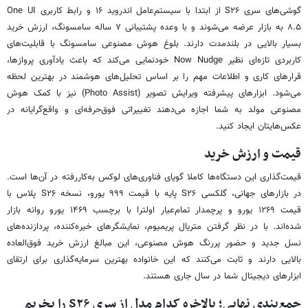
گوشی‌های سری S۲۶ از ابتدا با سیستم‌عامل اندروید ۱۶ و رابط کاربری One UI
۸.۵ به بازار عرضه می‌شوند و با وعده پشتیبانی ۷ ساله سامسونگ، ارزش خرید
بسیار بالایی در بلندمدت دارند. بلوغ هوش مصنوعی سامسونگ با قابلیت‌های
کاربردی تازه‌ای نظیر Now Nudge خودنمایی می‌کند که باعث یادآوری پروازها،
قرارهای کاری و اطلاعات مهم را بر اساس تحلیل‌های هوشمند در بهترین لحظه
می‌شود. ابزارهای پیشرفته ویرایش تصویر (Photo Assist) نیز با کمک هوش
مصنوعی مولد به شما اجازه می‌دهند تغییراتی فوق‌حرفه‌ای و واقع‌گرایانه در
عکس‌هایتان ایجاد کنید.
قیمت و ارزش خرید
قیمت‌گذاری این دستگاه‌ها کاملا گویای فناوری‌های لوکس به‌کاررفته در آن‌ها است.
در بازارهای جهانی، گلکسی S۲۶ پایه با قیمت ۹۹۹ یورو، نسخه S۲۶ پلاس با
قیمت ۱۲۶۹ یورو و پرچمدار تمام‌عیار اولترا با برچسب ۱۴۶۹ یورو روانه بازار
شده‌اند. با در نظر گرفتن متریال پریمیوم، نمایشگرهای خیره‌کننده، پردازنده‌های
نسل جدید و حضور پررنگ هوش مصنوعی، این مبالغ ارزش خرید فوق‌العاده
بالایی دارند و ثابت می‌کنند که این خانواده بهترین سرمایه‌گذاری برای ارتقای
ابزارهای دیجیتال شما در سال جاری هستند.
جمع‌بندی نهایی؛ بالاخره کدام مدل از سری S۲۶ را بخریم