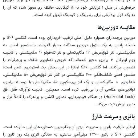
تا در زمینه مالتی‌تسکینگ بی‌نقص عمل کنند. نسخه اولترا نیز برای کاربران
حرفه‌ای‌تر، در مدل ۱ ترابایتی خود به ۱۶ گیگابایت حافظه رم مجهز شده که آن را
به یک غول پردازشی برای رندرینگ و گیمینگ تبدیل کرده است.
مقایسه دوربین‌ها
دوربین پرچمداران همواره دلیل اصلی ترغیب خریداران بوده است. گلکسی S۲۶ و
نسخه پلاس به یک ماژول دوربین سه‌گانه بسیار قدرتمند با سنسور اصلی ۵۰
مگاپیکسلی، لنز فوق‌عریض ۱۲ مگاپیکسلی و لنز تله‌فوتو ۱۰ مگاپیکسلی با قابلیت
زوم اپتیکال ۳ برابری مجهز شده‌اند که خروجی تصاویری شفاف و پرجزئیات را
تضمین می‌کنند. اما گلکسی S۲۶ اولترا در این بخش یک استودیوی کامل است؛
سنسور اصلی شگفت‌انگیز ۲۰۰ مگاپیکسلی در کنار لنز فوق‌عریض ۵۰ مگاپیکسلی،
تله‌فوتوی ۱۰ مگاپیکسلی و یک لنز پریسکوپی ۵۰ مگاپیکسلی با زوم ۵ برابری،
توانایی‌های عکاسی آن را بی‌رقیب کرده است. همچنین، قابلیت نوآورانه قفل افق
(Horizontal Lock) در هنگام فیلم‌برداری، تصاویر اکشن و پرتحرک را کاملاً تراز و
بدون لرزش ثبت می‌کند.
باتری و سرعت شارژ
ارتقای ظرفیت باتری و مدیریت انرژی از جذاب‌ترین دستاوردهای این خانواده است.
گلکسی S۲۶ با باتری ۴۳۰۰ میلی‌آمپر ساعتی، به سادگی انرژی یک روز کاری را