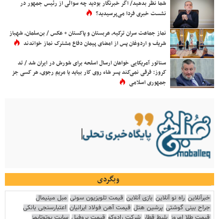
شما نظر بدهید/ اگر خبرنگار بودید چه سوالی از رئیس جمهور در
نشست خبری فردا می‌پرسیدید؟
نماز جماعت سران ترکیه، عربستان و پاکستان + عکس / بن‌سلمان، شهباز
شریف و اردوغان پس از امضای پیمان دفاع مشترک نماز خواندند
سناتور آمریکایی خواهان ارسال اسلحه برای شورش در ایران شد / تد
کروز: فرقی نمی‌کند پسر شاه روی کار بیاید یا مریم رجوی، هر کسی جز
جمهوری اسلامی
وبگردی
خبرآنلاین
راه نو آنلاین
بازی آنلاین
قیمت تلویزیون سونی
مبل مینیمال
جراح بینی گوشتی
پرشین هتل
قیمت آهن فولاد ایرانیان
اعتبارسنجی بانکی
قیمت طلا امروز
بلیط قطار
شرکت رادوکو
قیمت پروفیل
سایت یوتوتایمز