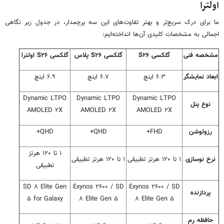
اولترا
ما برای درک سریع‌تر و بهتر تفاوت‌های این سه پرچمدار، در جدول زیر نگاهی
اجمالی به مشخصات کلیدی آن‌ها انداخته‌ایم:
مشخصه فنی
گلکسی
S۲۶
گلکسی
S۲۶
پلاس
گلکسی
S۲۶
اولترا
ابعاد نمایشگر
۶.۳ اینچ
۶.۷ اینچ
۶.۹ اینچ
Dynamic LTPO
Dynamic LTPO
Dynamic LTPO
نوع پنل
AMOLED ۲X
AMOLED ۲X
AMOLED ۲X
رزولوشن
FHD+
QHD+
QHD+
۱ تا ۱۲۰ هرتز
نرخ نوسازی
۱ تا ۱۲۰ هرتز تطبیقی
۱ تا ۱۲۰ هرتز تطبیقی
تطبیقی
SD ۸ Elite Gen
Exynos ۲۶۰۰ / SD
Exynos ۲۶۰۰ / SD
پردازنده
۵ for Galaxy
۸ Elite Gen ۵
۸ Elite Gen ۵
حافظه رم