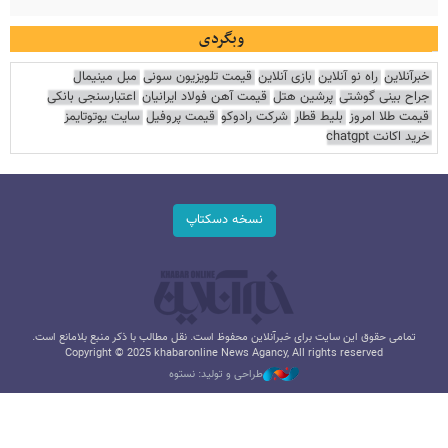
وبگردی
خبرآنلاین
راه نو آنلاین
بازی آنلاین
قیمت تلویزیون سونی
مبل مینیمال
جراح بینی گوشتی
پرشین هتل
قیمت آهن فولاد ایرانیان
اعتبارسنجی بانکی
قیمت طلا امروز
بلیط قطار
شرکت رادوکو
قیمت پروفیل
سایت یوتوتایمز
خرید اکانت chatgpt
نسخه دسکتاپ
تمامی حقوق این سایت برای خبرآنلاین محفوظ است. نقل مطالب با ذکر منبع بلامانع است.
Copyright © 2025 khabaronline News Agancy, All rights reserved
طراحی و تولید: نستوه