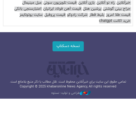
خبرآنلاین
راه نو آنلاین
بازی آنلاین
قیمت تلویزیون سونی
مبل مینیمال
جراح بینی گوشتی
پرشین هتل
قیمت آهن فولاد ایرانیان
اعتبارسنجی بانکی
قیمت طلا امروز
بلیط قطار
شرکت رادوکو
قیمت پروفیل
سایت یوتوتایمز
خرید اکانت chatgpt
نسخه دسکتاپ
تمامی حقوق این سایت برای خبرآنلاین محفوظ است. نقل مطالب با ذکر منبع بلامانع است.
Copyright © 2025 khabaronline News Agancy, All rights reserved
طراحی و تولید: نستوه