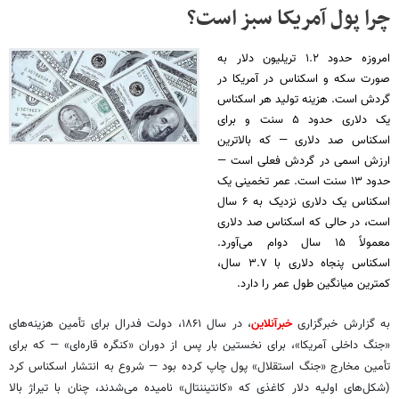
چرا پول آمریکا سبز است؟
امروزه حدود ۱.۲ تریلیون دلار به
صورت سکه و اسکناس در آمریکا در
گردش است. هزینه تولید هر اسکناس
یک دلاری حدود ۵ سنت و برای
اسکناس صد دلاری — که بالاترین
ارزش اسمی در گردش فعلی است —
حدود ۱۳ سنت است. عمر تخمینی یک
اسکناس یک دلاری نزدیک به ۶ سال
است، در حالی که اسکناس صد دلاری
معمولاً ۱۵ سال دوام می‌آورد.
اسکناس پنجاه دلاری با ۳.۷ سال،
کمترین میانگین طول عمر را دارد.
به گزارش خبرگزاری
خبرآنلاین
، در سال ۱۸۶۱، دولت فدرال برای تأمین هزینه‌های
«جنگ داخلی آمریکا»، برای نخستین بار پس از دوران «کنگره قاره‌ای» — که برای
تأمین مخارج «جنگ استقلال» پول چاپ کرده بود — شروع به انتشار اسکناس کرد
(شکل‌های اولیه دلار کاغذی که «کانتیننتال» نامیده می‌شدند، چنان با تیراژ بالا