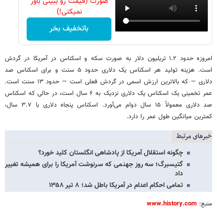
صورت (قیمت رو ببینی باور
نمیکنی!)
باتخفیف بخر
امروزه حدود ۱.۲ تریلیون دلار به صورت سکه و اسکناس در آمریکا در گردش
است. هزینه تولید هر اسکناس یک دلاری حدود ۵ سنت و برای اسکناس صد
دلاری — که بالاترین ارزش اسمی در گردش فعلی است — حدود ۱۳ سنت است.
عمر تخمینی یک اسکناس یک دلاری نزدیک به ۶ سال است، در حالی که اسکناس
صد دلاری معمولاً ۱۵ سال دوام می‌آورد. اسکناس پنجاه دلاری با ۳.۷ سال،
کمترین میانگین طول عمر را دارد.
خبرهای مرتبط
چگونه استقلال آمریکا از پادشاهی انگلستان کلید خورد؟
گتیسبرگ؛ سه روز جهنمی که سرنوشت آمریکا را برای همیشه تغییر
داد
تمامی احکام اعدام در آمریکا باطل شد؛ ۸ تیر ۱۳۵۸
منبع:
www.history.com