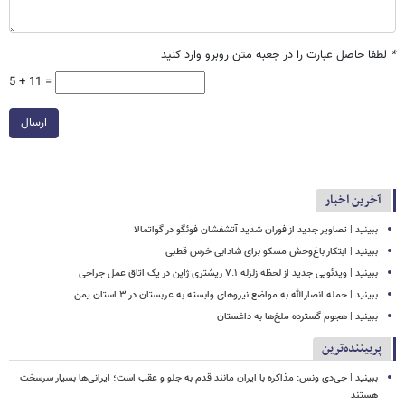
*
لطفا حاصل عبارت را در جعبه متن روبرو وارد کنید
5 + 11 =
ارسال
آخرین اخبار
ببینید | تصاویر جدید از فوران شدید آتشفشان فوئگو در گواتمالا
ببینید | ابتکار باغ‌وحش مسکو برای شادابی خرس قطبی
ببینید | ویدئویی جدید از لحظه زلزله ۷.۱ ریشتری ژاپن در یک اتاق عمل جراحی
ببینید | حمله انصارالله به مواضع نیروهای وابسته به عربستان در ۳ استان یمن
ببینید | هجوم گسترده ملخ‌ها به داغستان
پربیننده‌ترین
ببینید | جی‌دی ونس: مذاکره با ایران مانند قدم به جلو و عقب است؛ ایرانی‌ها بسیار سرسخت
هستند