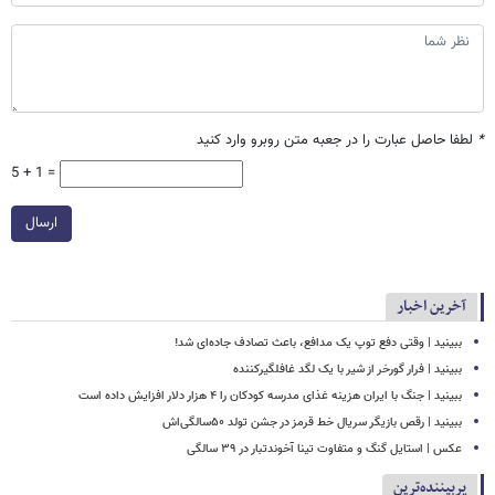
*
لطفا حاصل عبارت را در جعبه متن روبرو وارد کنید
5 + 1 =
ارسال
آخرین اخبار
ببینید | وقتی دفع توپ یک مدافع، باعث تصادف جاده‌ای شد!
ببینید | فرار گورخر از شیر با یک لگد غافلگیرکننده
ببینید | جنگ با ایران هزینه غذای مدرسه کودکان را ۴ هزار دلار افزایش داده است
ببینید | رقص بازیگر سریال خط قرمز در جشن تولد ۵۰سالگی‌اش
عکس | استایل گنگ و متفاوت تینا آخوندتبار در ۳۹ سالگی
پربیننده‌ترین