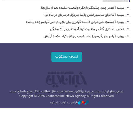
ببینید | تغییر چهره چشمگیر بازیگر «وضعیت سفید» بعد از سال‌ها!
ببینید | ماجرای سانسور لباس پارسا پیروزفر در سریال در پناه تو!
ببینید | دستمزد باورنکردنی فاطمه گودرزی برای بازی در «می‌خواهم زنده بمانم»
عکس | استایل گنگ و متفاوت تینا آخوندتبار در ۳۹ سالگی
ببینید | رقص بازیگر سریال خط قرمز در جشن تولد ۵۰سالگی‌اش
نسخه دسکتاپ
تمامی حقوق این سایت برای خبرآنلاین محفوظ است. نقل مطالب با ذکر منبع بلامانع است.
Copyright © 2025 khabaronline News Agancy, All rights reserved
طراحی و تولید: نستوه