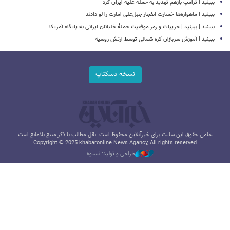
ببینید | ترامپ بازهم تهدید به حمله علیه ایران کرد
ببینید | ماهواره‌ها خسارت انفجار جبل‌علی امارت را لو دادند
ببینید | ببینید | جزییات و رمز موفقیت حملۀ خلبانان ایرانی به پایگاه آمریکا
ببینید | آموزش سربازان کره شمالی توسط ارتش روسیه
نسخه دسکتاپ
تمامی حقوق این سایت برای خبرآنلاین محفوظ است. نقل مطالب با ذکر منبع بلامانع است.
Copyright © 2025 khabaronline News Agancy, All rights reserved
طراحی و تولید: نستوه