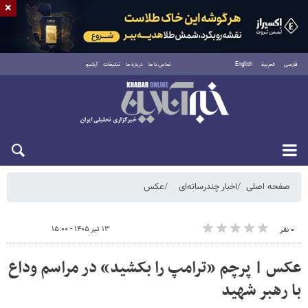
×
فارسی
العربية
English
تماس با ما
درباره ما
تبلیغات
آرشیو
جمعه ۱۶ مرداد ۱۴۰۵
صفحه اصلی
اخبار چندرسانه‌ای
عکس
۱۳ تیر ۱۴۰۵ - ۱۵:۰۰
۰ نفر
عکس | پرچم «ترامپ را بکشید» در مراسم وداع
با رهبر شهید