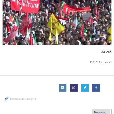
265 33
کد مطلب
2241817
برچسب‌ها