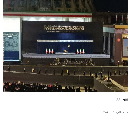
265 33
کد مطلب
2241799