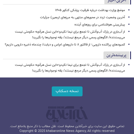
آخرین اخبار
موضع وزارت بهداشت درباره ظرفیت پزشکی کنکور ۱۴۰۵
آخرین وضعیت تردد در محورهای منتهی به مرزهای اربعین/ جزئیات
پیش‌بینی هواشناسی برای روزهای آینده
از آب‌بازی در پارک آب‌وآتش تا تجمع برای نیما تکیدو؛«این نسل هرآنچه حکومتی نیست
می‌پسندند»/ الگوهای رسمی دیگر مرجع نیستند/ یقه نوجوان‌ها را نگیرید!
کمبودهای پراکنده دارویی؛ از فاکتور ۸ تا داروهای ام‌اس و دیابت/ چندماه ذخیره دارویی داریم؟
پربیننده‌ترین
از آب‌بازی در پارک آب‌وآتش تا تجمع برای نیما تکیدو؛«این نسل هرآنچه حکومتی نیست
می‌پسندند»/ الگوهای رسمی دیگر مرجع نیستند/ یقه نوجوان‌ها را نگیرید!
نسخه دسکتاپ
تمامی حقوق این سایت برای خبرآنلاین محفوظ است. نقل مطالب با ذکر منبع بلامانع است.
Copyright © 2025 khabaronline News Agancy, All rights reserved