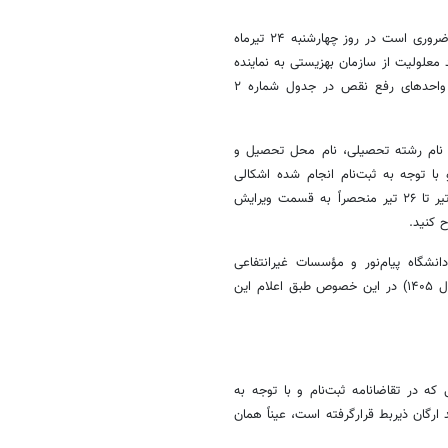
۲. چنانچه‌ در رابطه با بند توان‌خواهی (معلولیت) اختلافی مشاهده می‌شود، ضروری است در روز چهارشنبه ۲۴ تیرماه
در دست داشتن گواهی تأیید معلولیت از سازمان بهزیستی به نماینده
این سازمان مستقر در واحد رفع نقص حوزه مربوطه مراجعه کنید (آدرس واحدهای رفع نقص در جدول شماره ۲
له نام رشته تحصیلی، نام محل تحصیل و
 توجه‌ به‌ ثبت‌نام انجام شده اشکالی‌
مشاهده‌ می‌شود، لازم است جهت اصلاح مورد یا موارد مذکور از تاریخ ۲۲ تیر تا ۲۶ تیر منحصراً به قسمت ویرایش
ح کنید.
انشگاه پیام‌نور و مؤسسات غیرانتفاعی
هستند، لازم است در زمان تکمیل فرم انتخاب رشته (در اواخر مرداد ماه سال ۱۴۰۵) در این خصوص طبق اعلام این
که در تقاضانامه ثبت‌نام و با توجه به
ارگان ذیربط قرارگرفته است، عیناً همان