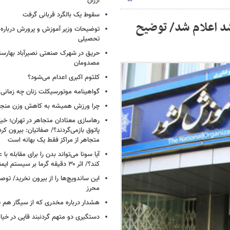
ارزان
سقوط یک بالگرد قربانی گرفت
شد اعلام شد/ توضیح
توضیحات وزیر آموزش و پرورش درباره 
تحصیلی
حریق در شهرک صنعتی نصیرآباد بهارستا
مصدومان
کلثوم اکبری اعدام می‌شود؟
گواهینامه موتورسیکلت زنان چه زمانی
چرا ورزش همیشه به کاهش وزن منجر 
رهاسازی معتادان متجاهر در تهران؛ خیابا
پاتوق بازمی‌گردند؟/ صفاتیان: بیرون کر
متجاهر از مراکز فقط یک بهانه است
آیا سونا می‌تواند بدن را برای مقابله با ع
کند؟/ اثر ۳۰ دقیقه گرما بر سیستم ایمنی
این ساندویچ‌ها را از بیرون نخرید/ توص
محرز
هشدار درباره مخدری که از سیگار هم پ
دستگیری دو متهم گردنبند قاپی در خیا