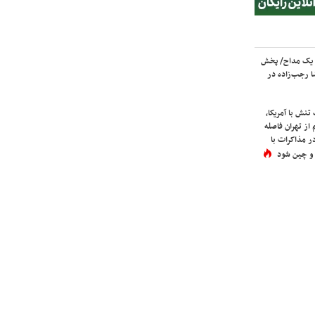
 یک مداح/ پخش
 رجب‌زاده در
نش با آمریکا،
از تهران فاصله
در مذاکرات با
 و چین شود