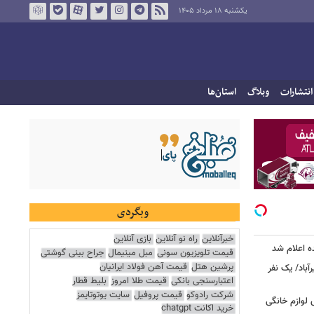
یکشنبه ۱۸ مرداد ۱۴۰۵
انتشارات
وبلاگ
استان‌ها
وبگردی
خبرآنلاین
راه نو آنلاین
بازی آنلاین
ه اعلام شد
قیمت تلویزیون سونی
مبل مینیمال
جراح بینی گوشتی
پرشین هتل
قیمت آهن فولاد ایرانیان
اد/ یک نفر
اعتبارسنجی بانکی
قیمت طلا امروز
بلیط قطار
شرکت رادوکو
قیمت پروفیل
سایت یوتوتایمز
 فروش لوازم خانگی
خرید اکانت chatgpt