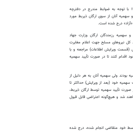
۲) آن‌دسته از متقاضیانی که در آزمون کارشناسی ارشد ناپیوسته سال ۱۴۰۵ با توجه به ضوابط مندرج در دفترچه
و سهمیه آنان از سوی ارگان ذیربط مورد
 «آزاد» درج شده است.
ان و سهمیه رزمندگان ارگان وزارت جهاد
د کل نیروهای مسلح جهت اعلام مغایرت
ه تارنمای سازمان سنجش (قسمت ویرایش اطلاعات) مراجعه و با
 اقدام کنند تا در صورت تأیید سهمیه
یه بودند ولی سهمیه آنان به هر دلیل از
سهمیه خود (بعد از ویرایش) حداکثر تا
نند. در صورت تأیید سهمیه توسط ارگان ذیربط،
هند شد و هیچ‌گونه اعتراضی قابل قبول
وسط خود متقاضی انجام شده، درج شده