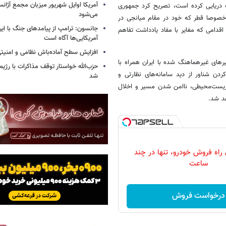
آمریکا اوایل شهریور میزبان مجمع آژان
مات دریایی کرده است، تصریح کرد جمهوری
می‌شود
 خصوصا قطر که خود در مقام میانجی در
جانسون: ترامپ از پیامدهای جنگ با ایرا
قدامی که مغایر با مفاد یادداشت تفاهم
آمریکایی‌ها آگاه است
افزایش سطح آماده‌باش نظامی و امنیتی
رهای غیرهماهنگ شده با ایران همراه با
حزب‌الله خواستار توقف مذاکرات با رژ
جی‌پی‌اس کشتی (AIS) به منظور خارج‌کردن شناور از دید سامانه‌های نظارتی و
شد
زیست‌محیطی، ناامن شدن مسیر و اخلال
د شد.
 راه فروش خودرو، تنها در چند
ساعت
درخواست فروش