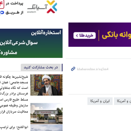
در بحث مشارکت کنید
شیخ‌نشین‌ها چگونه فک
مسجدجامعی: عمان تن
است که نگاه متفاوتی 
عربستان برادر بزرگ‌
مسلط خلیج فارس ا
 و آمریکا
ایران و آمریکا
سازمان وظیفه عمومی 
معافیت سربازان فراری
ابوالفتح: برای ترامپ