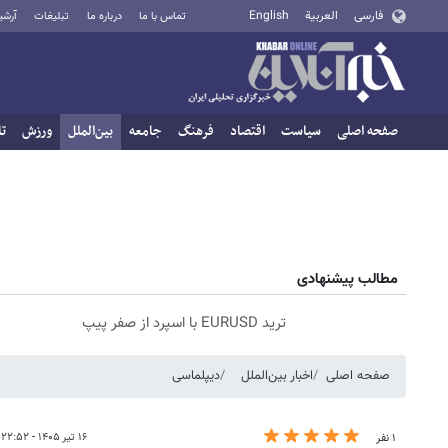
فارسی
العربية
English
تماس با ما
درباره ما
تبلیغات
آرشی
صفحه اصلی
سیاست
اقتصاد
فرهنگ
جامعه
بین‌الملل
ورزش
تا
مطالب پیشنهادی
ترید EURUSD با اسپرد از صفر پیپ
صفحه اصلی
اخبار بین‌الملل
دیپلماسی
۱۶ تیر ۱۴۰۵ - ۲۲:۵۲
۱ نفر