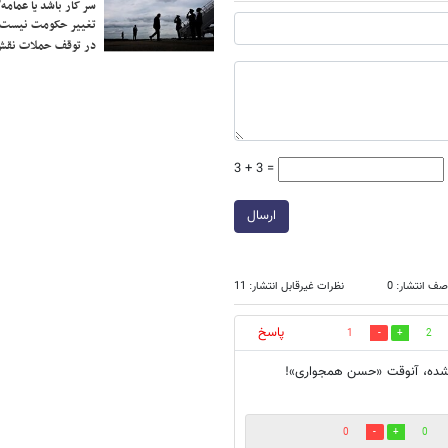
سر کار باشد یا عمامه/
تغییر حکومت نیست/ 
در توقف حملات نقش
3 + 3 =
ارسال
صف انتشار: 0
نظرات غیرقابل انتشار: 11
پاسخ
1
2
 شده، آنوقت «حسن همجواری»!
0
0