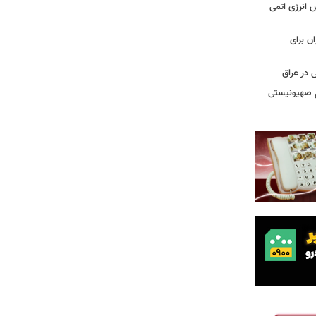
س انرژی اتمی
ن برای
 در عراق
یم صهیونیستی