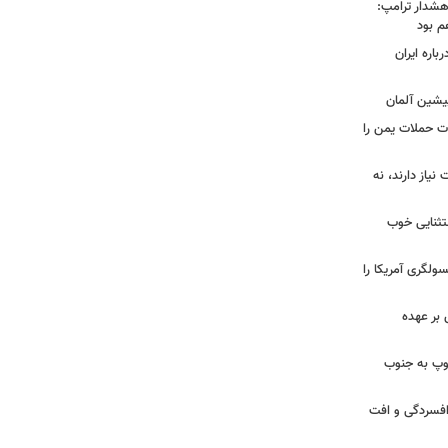
هشدار ترامپ:
م بود
اره ایران
پیشین آلمان
ات حملات یمن را
نیاز دارند، نه
ستثنایی خوب
سولگری آمریکا را
بر عهده
: ارتش اسرائیل در یک روز ۱۱۳ توپ به جنوب
ز افسردگی و افت