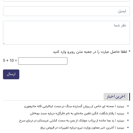
*
لطفا حاصل عبارت را در جعبه متن روبرو وارد کنید
5 + 10 =
ارسال
آخرین اخبار
ببینید | صحنه ای خاص از ریزش گسترده سنگ در سمت ایتالیایی قله ماترهورن
ببینید | رفتار شگفت انگیز دلفین ماده‌ای به نام «فرگل» درباره جسد بچه‌اش
ببینید | رد بجا مانده از پرتاب موشک از یمن به سمت کشتی‌ عربستان در دریای سرخ
ببینید | آخرین خبر معاون وزارت نیرو درباره تغییرات در قبوض برق