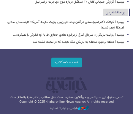
ببینید | گزارش جنجالی کانال ۱۲ اسرائیل درباره موج مهاجرت از اسراییل
پربیننده‌ترین
ببینید | کولاک دکتر امیراحمدی در آنتن زنده تلویزیون وزارت خارجه آمریکا؛ کارشناسان صدای
امریکا آچمز شدند!
ببینید | روایت بازیگر زن سریال کلاغ از برخورد هادی حجازی فر با او؛ فکرش را نمیکردم...
ببینید | لحظه برخورد صاعقه به بازیکن لیگ تایلند که در نهایت کشته شد
نسخه دسکتاپ
تمامی حقوق این سایت برای خبرآنلاین محفوظ است. نقل مطالب با ذکر منبع بلامانع است.
Copyright © 2025 khabaronline News Agancy, All rights reserved
طراحی و تولید: نستوه