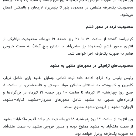
وی افزود: در صورت افزایش حجم ترافیک، روزهای جمعه و شنبه (۱۹ و ۲۰ تیرماه)
محدودیت یک‌طرفه مقطعی در محدوده پلور تا پلیس‌راه لاریجان و بالعکس اعمال
می‌شود.
محدودیت تردد در محور فشم
کرمی‌اسد گفت: از ساعت ۱۷ تا ۲۰ روز جمعه ۱۹ تیرماه، محدودیت ترافیکی از
انتهای محور فشم (محدوده پل حاجی‌آباد یا ابتدای پیچ آریانا) به سمت خروجی
فشم به صورت یک‌طرفه اجرا خواهد شد.
محدودیت‌های ترافیکی در محورهای منتهی به مشهد
رئیس پلیس راه فراجا ادامه داد: تردد تمامی وسایل نقلیه باری شامل تریلر،
کامیون و کامیونت، به استثنای حاملان مواد سوختی و فاسدشدنی، از ساعت ۸
صبح روز چهارشنبه ۱۷ تیرماه تا ساعت ۲۰ روز جمعه ۱۹ تیرماه در بزرگراه‌ها و
آزادراه‌های منتهی به مشهد شامل محورهای سبزوار–مشهد، گناباد–مشهد،
قوچان–مشهد و فریمان-مشهد ممنوع است.
وی افزود: از ساعت ۱۴ روز پنجشنبه ۱۸ تیرماه، تردد در جاده قدیم ملک‌آباد–مشهد
از سمت ملک‌آباد به مشهد ممنوع بوده و مسیر خروجی مشهد به سمت ملک‌آباد
به صورت یک‌طرفه برقرار خواهد بود.