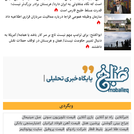
است که نگاه متفاوتی به ایران دارد/ عربستان برادر بزرگ‌تر نیست؛
قدرت مسلط خلیج فارس است
سازمان وظیفه عمومی فراجا درباره معافیت سربازان فراری اطلاعیه داد
ابوالفتح: برای ترامپ مهم نیست تاج بر سر کار باشد یا عمامه/ آمریکا به
دنبال تغییر حکومت نیست/ عمان و عربستان در توقف حملات نقش
داشتند
وبگردی
خبرآنلاین
راه نو آنلاین
بازی آنلاین
قیمت تلویزیون سونی
مبل مینیمال
جراح بینی گوشتی
پرشین هتل
قیمت آهن فولاد ایرانیان
اعتبارسنجی بانکی
قیمت طلا امروز
بلیط قطار
شرکت رادوکو
قیمت پروفیل
سایت یوتوتایمز