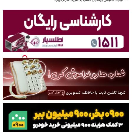
توئیت انگلیسی پزشکیان خطاب به آمریکا؛ هرگز دوباره!