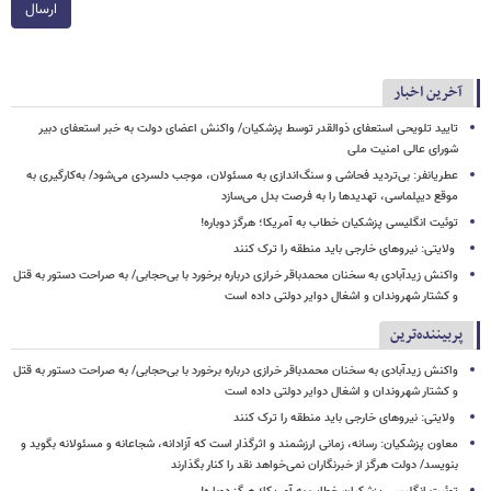
ارسال
آخرین اخبار
تایید تلویحی استعفای ذوالقدر توسط پزشکیان/ واکنش اعضای دولت به خبر استعفای دبیر
شورای عالی امنیت ملی
عطریانفر: بی‌تردید فحاشی و سنگ‌اندازی به مسئولان، موجب دلسردی می‌شود/ به‌کارگیری به
موقع دیپلماسی، تهدیدها را به فرصت بدل می‌سازد
توئیت انگلیسی پزشکیان خطاب به آمریکا؛ هرگز دوباره!
ولایتی: نیروهای خارجی باید منطقه را ترک کنند
واکنش زیدآبادی به سخنان محمدباقر خرازی درباره برخورد با بی‌حجابی/ به صراحت دستور به قتل
و کشتار شهروندان و اشغال دوایر دولتی داده است
پربیننده‌ترین
واکنش زیدآبادی به سخنان محمدباقر خرازی درباره برخورد با بی‌حجابی/ به صراحت دستور به قتل
و کشتار شهروندان و اشغال دوایر دولتی داده است
ولایتی: نیروهای خارجی باید منطقه را ترک کنند
معاون پزشکیان: رسانه، زمانی ارزشمند و اثرگذار است که آزادانه، شجاعانه و مسئولانه بگوید و
بنویسد/ دولت هرگز از خبرنگاران نمی‌خواهد نقد را کنار بگذارند