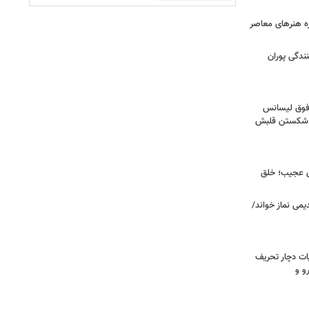
زه هنرهای معاصر
ندگی پوران
فوق‌ لیسانس
ای شکستن قلبش
ای عجیب؛ خلق
یمی نماز خواند/
ت دچار تحریف
و و