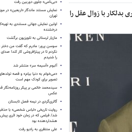
«بی‌نامی» جلوی دوربین رفت
نمایش مستند ماندگار «اربعین» در مو
 بدلکار با زوال عقل را
تهران
اولین نمایش جهانی مستندی به تهیه‌کن
درخشنده
مازیار لرستانی به تلویزیون برگشت
سوسن پرور: مادرم که گفت من دختر 
نکردم تا در پیتزافروشی کار کند! صد
را شنیدم
آلبوم «آسیمه سر» منتشر شد
«می‌خوام به دنیا بیام» و قصه تولده
تصویر برای کودک مهم است
سیدمحمد خاتمی بر پیکر روزنامه‌نگار قد
عکس
گالری‌گردی در نیمه فصل تابستان
روایت تاریخی «لباس شخصی» با حذفیا
شد/ فیلمی که در زمان خود اثری پیش‌ر
هشداردهنده بود
علی منتظری به رادیو رفت