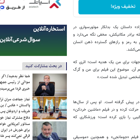
تخفیف ویژه!
د» داستان یک بدلکار موتورسواری در
ه برادر مکانیکش، مخفی نگه می‌دارد و
م به رمز و رازهای گسترده ذهن انسان
می‌کشد.
ری جهات برای من یک هدیه است؛ اثری که
در بحث مشارکت کنید
 آن. موضوع این فیلم برای من و گرگ
شما نظر بدهید/ اگر خ
ً شخصی تبدیل شده است.»
سوالی از رئیس جمه
خبری فردا می‌پرسیدی
نماز جماعت سران ترک
 در پیش گرفته است. او پس از سال‌ها
پاکستان + عکس / بن‌س
حرکت کرده و در فیلم «ماشین خردکن»
شریف و اردوغان پس ا
بی را بازی کرده است؛ ورزشکاری که
دفاع مشترک نماز خوا
سناتور آمریکایی خواه
برای شورش در ایران 
فرقی نمی‌کند پسر شاه 
»، فیلم «جومانجی» و همچنین «موسیقی