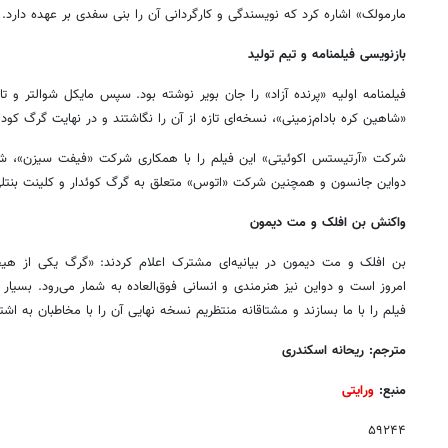
مارمولک» اشاره کرد که نویسندگی و کارگردانی آن را بنی سفدی بر عهده دارد.
بازنویسی فیلمنامه و تیم تولید
فیلمنامه اولیه «پرنده آزاد» را جان بویر نوشته بود. سپس مایکل شوالتر و تای
«شاهین کره بادام‌زمینی»، نسخه‌ای تازه از آن را نگاشتند و در نهایت گرگ کودار
شرکت «آرتیستس اکوئیتی» این فیلم را با همکاری شرکت «فیفت سیزن»، ش
دواین جانسون و همچنین شرکت «اتوس» متعلق به گرگ کوئدار و کلینت بنتلی 
واکنش بن افلک و مت دیمون
بن افلک و مت دیمون در بیانیه‌ای مشترک اعلام کردند: «گرگ یکی از هیجان‌
امروز است و دواین نیز هنرمندی و انسانی فوق‌العاده به شمار می‌رود. بسیار 
فیلم را با ما بسازند و مشتاقانه منتظریم نسخه نهایی آن را با مخاطبان به اشت
مترجم: ریحانه اسکندری
منبع:
ورایتی
۵۹۲۴۴