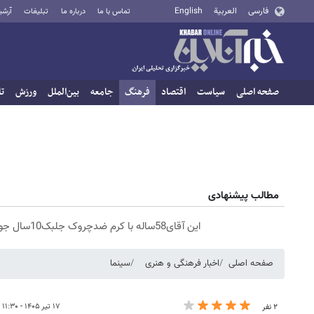
فارسی
العربية
English
تماس با ما
درباره ما
تبلیغات
آرشی
صفحه اصلی
سیاست
اقتصاد
فرهنگ
جامعه
بین‌الملل
ورزش
تا
مطالب پیشنهادی
این آقای58ساله با کرم ضدچروک جلبک10سال جوان شد(سفارش با تخفیف)
صفحه اصلی
اخبار فرهنگی و هنری
سینما
۱۷ تیر ۱۴۰۵ - ۱۱:۳۰
۲ نفر