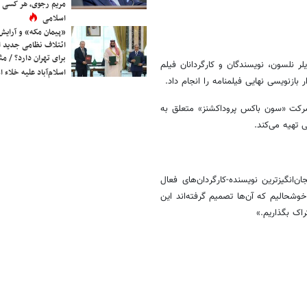
مریم رجوی، هر کسی 
اسلامی
«پیمان مکه» و آرایش
ائتلاف نظامی جدید 
برای تهران دارد؟ / مث
لر نلسون، نویسندگان و کارگردانان فیلم
اسلام‌آباد علیه خلاء
 بازنویسی نهایی فیلمنامه را انجام داد.
رکت «سون باکس پروداکشنز» متعلق به
تهیه می‌کند.
انگیزترین نویسنده-کارگردان‌های فعال
خوشحالیم که آن‌ها تصمیم گرفته‌اند این
راک بگذاریم.»