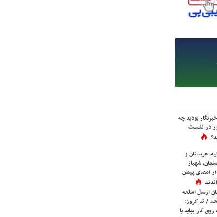
برنگار بودید چه
ور در نشست
د؟
یه، عربستان و
لمان، شهباز
ز امضای پیمان
ندند
ان ارسال اسلحه
شد / تد کروز:
روی کار بیاید یا