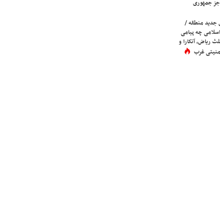
جز جمهوری
 جدید منطقه /
اسلامی چه پیامی
لث ریاض، آنکارا و
 امنیتی غرب