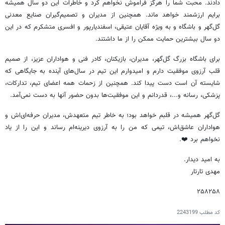
دادند. محبت شما را هرگز فراموش نخواهم کرد و خاطرات این دو سال همیشه
برایم ارزشمند خواهد ماند. همچنین از مدیران و تصمیم‌گیران صنایع معدنی
گل‌گهر و باشگاه و به ویژه آقایان عتیقی، اسفندیارپور و افسری متشکرم که در این
دو سال بیشترین حمایت ممکن را از ما داشتند.
برای باشگاه بزرگ گل‌گهر، مدیران، بازیکنان، کادر فنی و هواداران عزیز، از صمیم
قلب آرزوی موفقیت دارم و امیدوارم این تیم در سال‌های آینده به جایگاهی که
شایسته آن است دست پیدا کند. همچنین از زحمات همه اعضای تیم، تدارکات،
پزشکی، رسانه و...، قدردانم و این موفقیت‌ها بدون حضور آنها به دست نمی‌آمد.
گل‌گهر همیشه در قلبم خواهد بود؛ به خاطر تیم متعهدش، مدیران حرفه‌ای‌اش و
هواداران عاشق‌اش، تیمی که من را به آرزوی دیرینه‌ام رساند و این را از یاد
نخواهم برد ❤️.
به امید دیدار.
مهدی تارتار
۲۵۸۲۵۸
کد مطلب
2243199