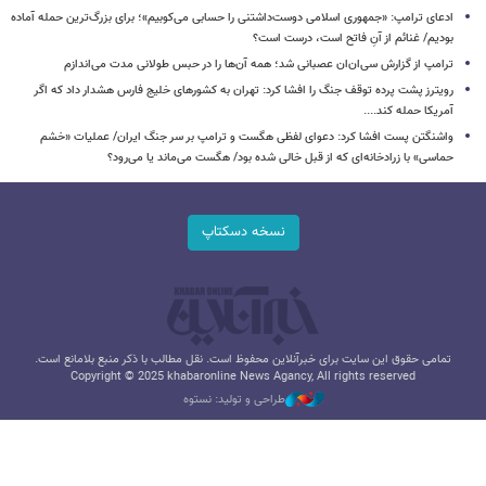
ادعای ترامپ: «جمهوری اسلامی دوست‌داشتنی را حسابی می‌کوبیم»؛ برای بزرگ‌ترین حمله آماده
بودیم/ غنائم از آنِ فاتح است، درست است؟
ترامپ از گزارش سی‌ان‌ان عصبانی شد؛ همه آن‌ها را در حبس طولانی مدت می‌اندازم
رویترز پشت پرده توقف جنگ را افشا کرد: تهران به کشورهای خلیج فارس هشدار داد که اگر
آمریکا حمله کند....
واشنگتن پست افشا کرد: دعوای لفظی هگست و ترامپ بر سر جنگ ایران/ عملیات «خشم
حماسی» با زرادخانه‌ای که از قبل خالی شده بود/ هگست می‌ماند یا می‌رود؟
نسخه دسکتاپ
تمامی حقوق این سایت برای خبرآنلاین محفوظ است. نقل مطالب با ذکر منبع بلامانع است.
Copyright © 2025 khabaronline News Agancy, All rights reserved
طراحی و تولید: نستوه