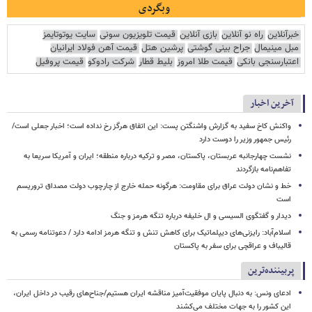
وبگردی
خبرآنلاین
راه نو آنلاین
بازی آنلاین
قیمت تلویزیون سونی
سایت یوتوتایمز
مبل مینیمال
جراح بینی گوشتی
پرشین هتل
قیمت آهن فولاد ایرانیان
اعتبارسنجی بانکی
قیمت طلا امروز
بلیط قطار
شرکت رادوکو
قیمت پروفیل
آخرین اخبار
واکنش کاخ سفید به گزارش واشنگتن پست: این اتفاق هرگز رخ نداده است؛ اخبار جعلی است/
رئیس جمهور وزیر را دوست دارد
نشست چهارجانبه عربستان، پاکستان، مصر و ترکیه درباره منطقه؛ ایران و آمریکا سریعا به
تفاهم‌نامه بازگردند
خط و نشان دولت عراق برای مقاومت: هرگونه حمله خارج از چارچوب دولت مصداق تروریسم
است
دیدار و گفتگوی السیسی و ال خلیفه درباره تنگه هرمز و جنگ
اسلام‌آباد: رایزنی‌های دیپلماتیک برای کاهش تنش و تنگه هرمز ادامه دارد / دعوتنامه رسمی به
قالیباف و عراقچی برای سفر به پاکستان
پربیننده‌ترین
ادعای ونس: به دنبال پایان موفقیت‌آمیز مناقشه ایران هستیم/جناح‌های رقیب در داخل ایران،
این کشور را به جهات مختلف می‌کشند